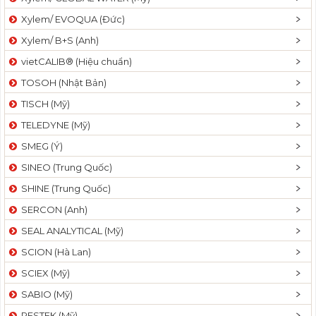
Xylem/ EVOQUA (Đức)
Xylem/ B+S (Anh)
vietCALIB® (Hiệu chuẩn)
TOSOH (Nhật Bản)
TISCH (Mỹ)
TELEDYNE (Mỹ)
SMEG (Ý)
SINEO (Trung Quốc)
SHINE (Trung Quốc)
SERCON (Anh)
SEAL ANALYTICAL (Mỹ)
SCION (Hà Lan)
SCIEX (Mỹ)
SABIO (Mỹ)
RESTEK (Mỹ)