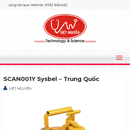
húng tôi qua Hotline: 0932 664422
T
o
g
SCAN001Y Sysbel – Trung Quốc
g
l
VIỆT NGUYỄN
e
n
a
v
i
g
a