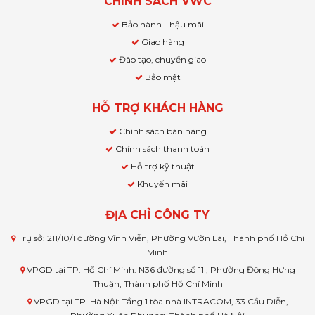
CHÍNH SÁCH VWC
Bảo hành - hậu mãi
Giao hàng
Đào tạo, chuyển giao
Bảo mật
HỖ TRỢ KHÁCH HÀNG
Chính sách bán hàng
Chính sách thanh toán
Hỗ trợ kỹ thuật
Khuyến mãi
ĐỊA CHỈ CÔNG TY
Trụ sở: 211/10/1 đường Vĩnh Viễn, Phường Vườn Lài, Thành phố Hồ Chí
Minh
VPGD tại TP. Hồ Chí Minh: N36 đường số 11 , Phường Đông Hưng
Thuận, Thành phố Hồ Chí Minh
VPGD tại TP. Hà Nội: Tầng 1 tòa nhà INTRACOM, 33 Cầu Diễn,