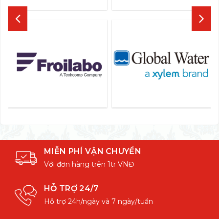
MIỄN PHÍ VẬN CHUYỂN
Với đơn hàng trên 1tr VNĐ
HỖ TRỢ 24/7
Hỗ trợ 24h/ngày và 7 ngày/tuần