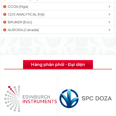
DOZA (Nga)
CDS ANALYTICAL (Mỹ)
BRUKER (Đức)
AURORA (Canada)
Hãng phân phối - Đại diện