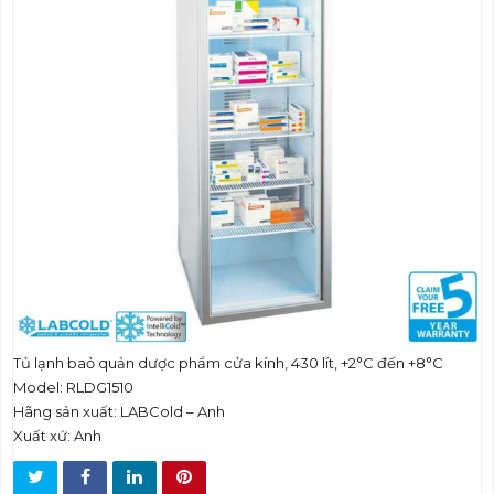
t
i
o
n
Tủ lạnh baỏ quản dược phẩm cửa kính, 430 lít, +2°C đến +8°C
Model: RLDG1510
Hãng sản xuất: LABCold – Anh
Xuất xứ: Anh