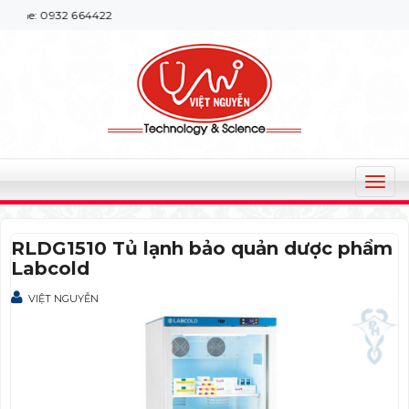
ine: 0932 664422
T
o
g
RLDG1510 Tủ lạnh bảo quản dược phẩm
g
Labcold
l
e
VIỆT NGUYỄN
n
a
v
i
g
a