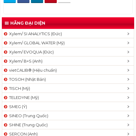
HÃNG ĐẠI DIỆN
Xylem/ SI ANALYTICS (Đức)
Xylem/ GLOBAL WATER (Mỹ)
Xylem/ EVOQUA (Đức)
Xylem/ B+S (Anh)
vietCALIB® (Hiệu chuẩn)
TOSOH (Nhật Bản)
TISCH (Mỹ)
TELEDYNE (Mỹ)
SMEG (Ý)
SINEO (Trung Quốc)
SHINE (Trung Quốc)
SERCON (Anh)