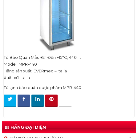
t
i
o
n
Tủ Bảo Quản Mẫu +2° Đến +15°C, 440 lít
Model: MPR-440
Hãng sản xuất: EVERmed – Italia
Xuất xứ: Italia
Tủ lạnh bảo quản dược phẩm MPR-440
HÃNG ĐẠI DIỆN
Xylem/ SI ANALYTICS (Đức)