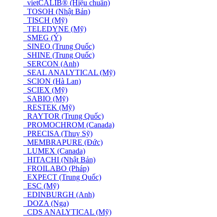
vietCALIB® (Hiệu chuẩn)
TOSOH (Nhật Bản)
TISCH (Mỹ)
TELEDYNE (Mỹ)
SMEG (Ý)
SINEO (Trung Quốc)
SHINE (Trung Quốc)
SERCON (Anh)
SEAL ANALYTICAL (Mỹ)
SCION (Hà Lan)
SCIEX (Mỹ)
SABIO (Mỹ)
RESTEK (Mỹ)
RAYTOR (Trung Quốc)
PROMOCHROM (Canada)
PRECISA (Thuỵ Sỹ)
MEMBRAPURE (Đức)
LUMEX (Canada)
HITACHI (Nhật Bản)
FROILABO (Pháp)
EXPECT (Trung Quốc)
ESC (Mỹ)
EDINBURGH (Anh)
DOZA (Nga)
CDS ANALYTICAL (Mỹ)