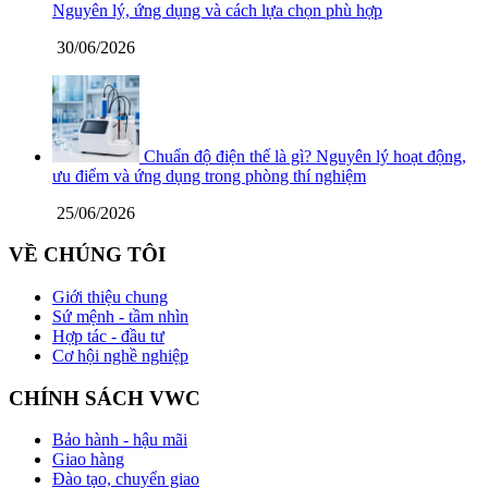
Nguyên lý, ứng dụng và cách lựa chọn phù hợp
30/06/2026
Chuẩn độ điện thế là gì? Nguyên lý hoạt động,
ưu điểm và ứng dụng trong phòng thí nghiệm
25/06/2026
VỀ CHÚNG TÔI
Giới thiệu chung
Sứ mệnh - tầm nhìn
Hợp tác - đầu tư
Cơ hội nghề nghiệp
CHÍNH SÁCH VWC
Bảo hành - hậu mãi
Giao hàng
Đào tạo, chuyển giao