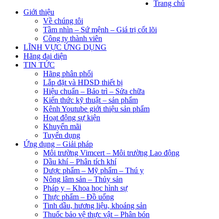
Trang chủ
Giới thiệu
Về chúng tôi
Tầm nhìn – Sứ mệnh – Giá trị cốt lõi
Công ty thành viên
LĨNH VỰC ỨNG DỤNG
Hãng đại diện
TIN TỨC
Hãng phân phối
Lắp đặt và HDSD thiết bị
Hiệu chuẩn – Bảo trì – Sửa chữa
Kiến thức kỹ thuật – sản phẩm
Kênh Youtube giới thiệu sản phẩm
Hoạt động sự kiện
Khuyến mãi
Tuyển dụng
Ứng dụng – Giải pháp
Môi trường Vimcert – Môi trường Lao động
Dầu khí – Phân tích khí
Dược phẩm – Mỹ phẩm – Thú y
Nông lâm sản – Thủy sản
Pháp y – Khoa học hình sự
Thực phẩm – Đồ uống
Tinh dầu, hương liệu, khoáng sản
Thuốc bảo vệ thực vật – Phân bón