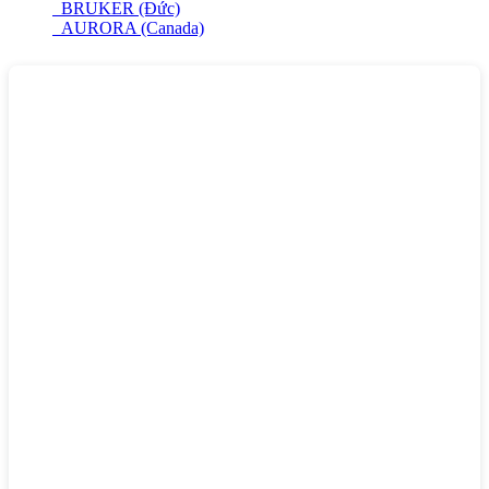
BRUKER (Đức)
AURORA (Canada)