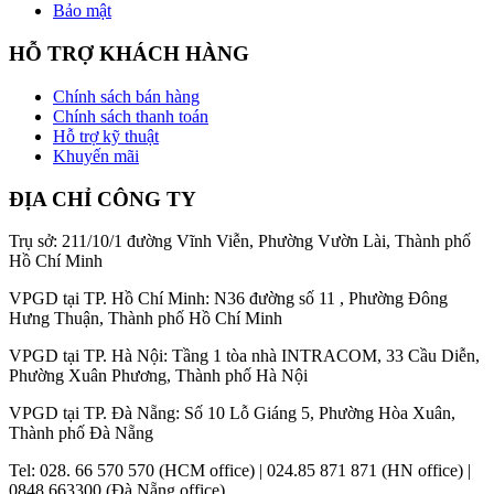
Bảo mật
HỖ TRỢ KHÁCH HÀNG
Chính sách bán hàng
Chính sách thanh toán
Hỗ trợ kỹ thuật
Khuyến mãi
ĐỊA CHỈ CÔNG TY
Trụ sở: 211/10/1 đường Vĩnh Viễn, Phường Vườn Lài, Thành phố
Hồ Chí Minh
VPGD tại TP. Hồ Chí Minh: N36 đường số 11 , Phường Đông
Hưng Thuận, Thành phố Hồ Chí Minh
VPGD tại TP. Hà Nội: Tầng 1 tòa nhà INTRACOM, 33 Cầu Diễn,
Phường Xuân Phương, Thành phố Hà Nội
VPGD tại TP. Đà Nẵng: Số 10 Lỗ Giáng 5, Phường Hòa Xuân,
Thành phố Đà Nẵng
Tel: 028. 66 570 570 (HCM office) | 024.85 871 871 (HN office) |
0848 663300 (Đà Nẵng office)