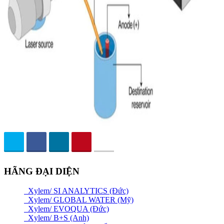
HÃNG ĐẠI DIỆN
Xylem/ SI ANALYTICS (Đức)
Xylem/ GLOBAL WATER (Mỹ)
Xylem/ EVOQUA (Đức)
Xylem/ B+S (Anh)