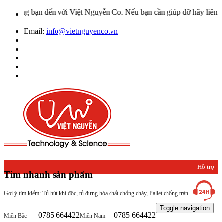
ng bạn đến với Việt Nguyễn Co. Nếu bạn cần giúp đỡ hãy liên hệ với
Email:
info@vietnguyenco.vn
Hỗ trợ
Tìm nhanh sản phẩm
khách
Gợi ý tìm kiếm: Tủ hút khí độc, tủ đựng hóa chất chống cháy, Pallet chống tràn...
hàng
Toggle navigation
0785 664422
0785 664422
Miền Bắc
Miền Nam