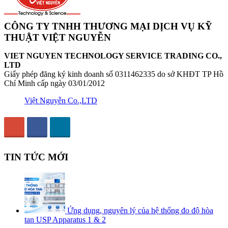
CÔNG TY TNHH THƯƠNG MẠI DỊCH VỤ KỸ
THUẬT VIỆT NGUYỄN
VIET NGUYEN TECHNOLOGY SERVICE TRADING CO.,
LTD
Giấy phép đăng ký kinh doanh số 0311462335 do sở KHĐT TP Hồ
Chí Minh cấp ngày 03/01/2012
Việt Nguyễn Co.,LTD
TIN TỨC MỚI
Ứng dụng, nguyên lý của hệ thống đo độ hòa
tan USP Apparatus 1 & 2