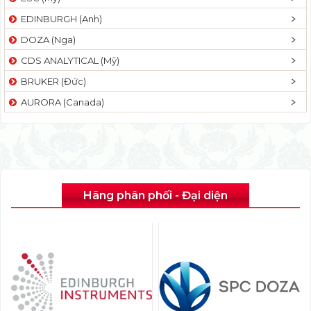
EDINBURGH (Anh)
DOZA (Nga)
CDS ANALYTICAL (Mỹ)
BRUKER (Đức)
AURORA (Canada)
Hãng phân phối - Đại diện