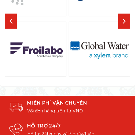
MIỄN PHÍ VẬN CHUYỂN
Với đơn hàng trên 1tr VNĐ
HỖ TRỢ 24/7
Hỗ trợ 24h/ngày và 7 ngày/tuần