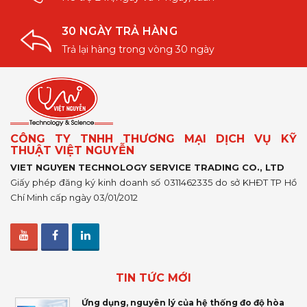
30 NGÀY TRẢ HÀNG
Trả lại hàng trong vòng 30 ngày
CÔNG TY TNHH THƯƠNG MẠI DỊCH VỤ KỸ
THUẬT VIỆT NGUYỄN
VIET NGUYEN TECHNOLOGY SERVICE TRADING CO., LTD
Giấy phép đăng ký kinh doanh số 0311462335 do sở KHĐT TP Hồ
Chí Minh cấp ngày 03/01/2012
TIN TỨC MỚI
Ứng dụng, nguyên lý của hệ thống đo độ hòa