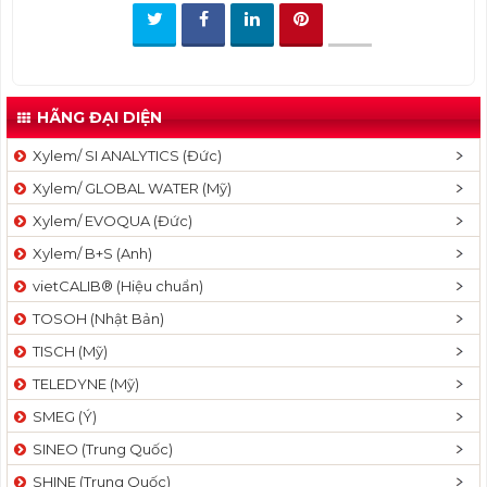
t
i
o
n
HÃNG ĐẠI DIỆN
Xylem/ SI ANALYTICS (Đức)
Xylem/ GLOBAL WATER (Mỹ)
Xylem/ EVOQUA (Đức)
Xylem/ B+S (Anh)
vietCALIB® (Hiệu chuẩn)
TOSOH (Nhật Bản)
TISCH (Mỹ)
TELEDYNE (Mỹ)
SMEG (Ý)
SINEO (Trung Quốc)
SHINE (Trung Quốc)