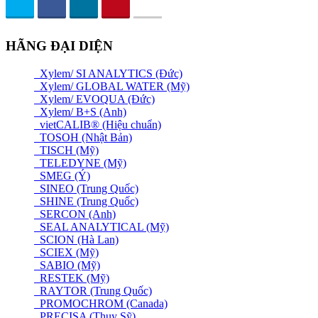
HÃNG ĐẠI DIỆN
Xylem/ SI ANALYTICS (Đức)
Xylem/ GLOBAL WATER (Mỹ)
Xylem/ EVOQUA (Đức)
Xylem/ B+S (Anh)
vietCALIB® (Hiệu chuẩn)
TOSOH (Nhật Bản)
TISCH (Mỹ)
TELEDYNE (Mỹ)
SMEG (Ý)
SINEO (Trung Quốc)
SHINE (Trung Quốc)
SERCON (Anh)
SEAL ANALYTICAL (Mỹ)
SCION (Hà Lan)
SCIEX (Mỹ)
SABIO (Mỹ)
RESTEK (Mỹ)
RAYTOR (Trung Quốc)
PROMOCHROM (Canada)
PRECISA (Thuỵ Sỹ)