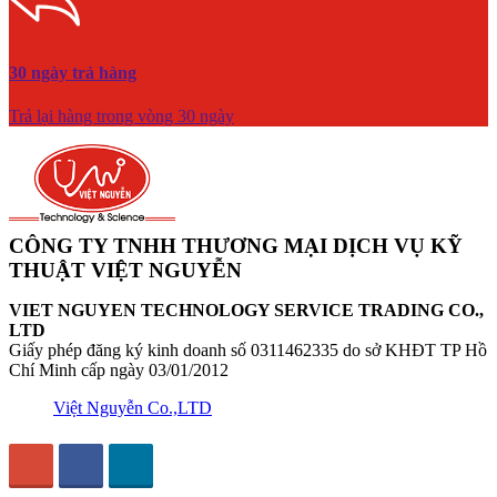
30 ngày trả hàng
Trả lại hàng trong vòng 30 ngày
CÔNG TY TNHH THƯƠNG MẠI DỊCH VỤ KỸ
THUẬT VIỆT NGUYỄN
VIET NGUYEN TECHNOLOGY SERVICE TRADING CO.,
LTD
Giấy phép đăng ký kinh doanh số 0311462335 do sở KHĐT TP Hồ
Chí Minh cấp ngày 03/01/2012
Việt Nguyễn Co.,LTD