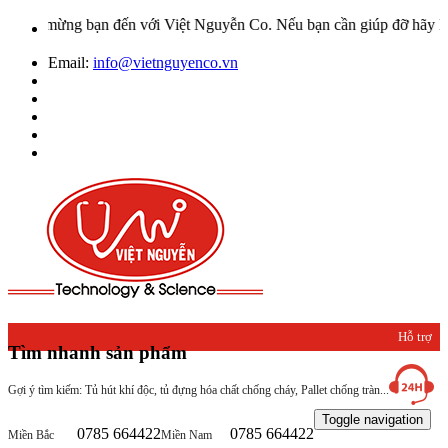
o mừng bạn đến với Việt Nguyễn Co. Nếu bạn cần giúp đỡ hãy liên hệ
Email:
info@vietnguyenco.vn
Hỗ trợ
Tìm nhanh sản phẩm
khách
Gợi ý tìm kiếm: Tủ hút khí độc, tủ đựng hóa chất chống cháy, Pallet chống tràn...
hàng
Toggle navigation
0785 664422
0785 664422
Miền Bắc
Miền Nam