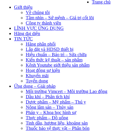
Trang chủ
Giới thiệu
Về chúng tôi
Tầm nhìn – Sứ mệnh – Giá trị cốt lõi
Công ty thành viên
LĨNH VỰC ỨNG DỤNG
Hãng đại diện
TIN TỨC
Hãng phân phối
Lắp đặt và HDSD thiết bị
Hiệu chuẩn – Bảo trì – Sửa chữa
Kiến thức kỹ thuật – sản phẩm
Kênh Youtube giới thiệu sản phẩm
Hoạt động sự kiện
Khuyến mãi
Tuyển dụng
Ứng dụng – Giải pháp
Môi trường Vimcert – Môi trường Lao động
Dầu khí – Phân tích khí
Dược phẩm – Mỹ phẩm – Thú y
Nông lâm sản – Thủy sản
Pháp y – Khoa học hình sự
Thực phẩm – Đồ uống
Tinh dầu, hương liệu, khoáng sản
Thuốc bảo vệ thực vật – Phân bón