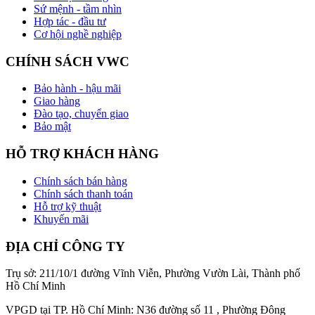
Sứ mệnh - tầm nhìn
Hợp tác - đầu tư
Cơ hội nghề nghiệp
CHÍNH SÁCH VWC
Bảo hành - hậu mãi
Giao hàng
Đào tạo, chuyển giao
Bảo mật
HỖ TRỢ KHÁCH HÀNG
Chính sách bán hàng
Chính sách thanh toán
Hỗ trợ kỹ thuật
Khuyến mãi
ĐỊA CHỈ CÔNG TY
Trụ sở: 211/10/1 đường Vĩnh Viễn, Phường Vườn Lài, Thành phố
Hồ Chí Minh
VPGD tại TP. Hồ Chí Minh: N36 đường số 11 , Phường Đông