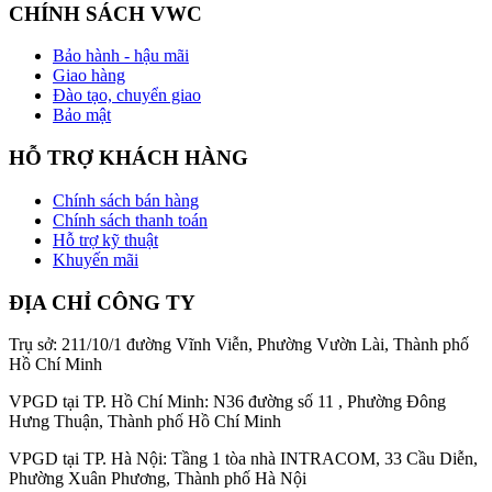
CHÍNH SÁCH VWC
Bảo hành - hậu mãi
Giao hàng
Đào tạo, chuyển giao
Bảo mật
HỖ TRỢ KHÁCH HÀNG
Chính sách bán hàng
Chính sách thanh toán
Hỗ trợ kỹ thuật
Khuyến mãi
ĐỊA CHỈ CÔNG TY
Trụ sở: 211/10/1 đường Vĩnh Viễn, Phường Vườn Lài, Thành phố
Hồ Chí Minh
VPGD tại TP. Hồ Chí Minh: N36 đường số 11 , Phường Đông
Hưng Thuận, Thành phố Hồ Chí Minh
VPGD tại TP. Hà Nội: Tầng 1 tòa nhà INTRACOM, 33 Cầu Diễn,
Phường Xuân Phương, Thành phố Hà Nội