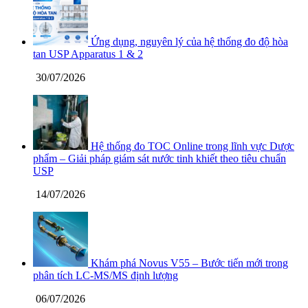
Ứng dụng, nguyên lý của hệ thống đo độ hòa
tan USP Apparatus 1 & 2
30/07/2026
Hệ thống đo TOC Online trong lĩnh vực Dược
phẩm – Giải pháp giám sát nước tinh khiết theo tiêu chuẩn
USP
14/07/2026
Khám phá Novus V55 – Bước tiến mới trong
phân tích LC-MS/MS định lượng
06/07/2026