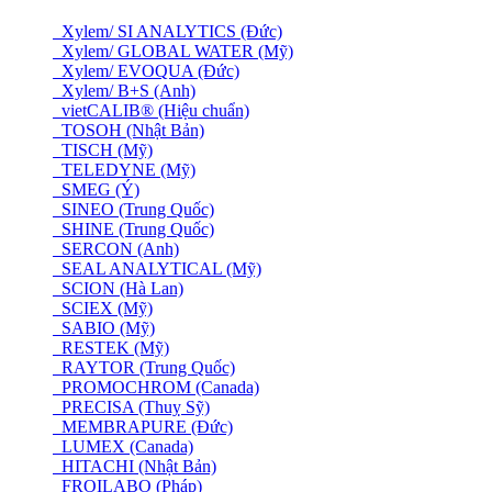
Xylem/ SI ANALYTICS (Đức)
Xylem/ GLOBAL WATER (Mỹ)
Xylem/ EVOQUA (Đức)
Xylem/ B+S (Anh)
vietCALIB® (Hiệu chuẩn)
TOSOH (Nhật Bản)
TISCH (Mỹ)
TELEDYNE (Mỹ)
SMEG (Ý)
SINEO (Trung Quốc)
SHINE (Trung Quốc)
SERCON (Anh)
SEAL ANALYTICAL (Mỹ)
SCION (Hà Lan)
SCIEX (Mỹ)
SABIO (Mỹ)
RESTEK (Mỹ)
RAYTOR (Trung Quốc)
PROMOCHROM (Canada)
PRECISA (Thuỵ Sỹ)
MEMBRAPURE (Đức)
LUMEX (Canada)
HITACHI (Nhật Bản)
FROILABO (Pháp)