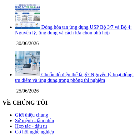
Dòng hòa tan ứng dụng USP Bộ 3/7 và Bộ 4:
Nguyên lý, ứng dụng và cách lựa chọn phù hợp
30/06/2026
Chuẩn độ điện thế là gì? Nguyên lý hoạt động,
ưu điểm và ứng dụng trong phòng thí nghiệm
25/06/2026
VỀ CHÚNG TÔI
Giới thiệu chung
Sứ mệnh - tầm nhìn
Hợp tác - đầu tư
Cơ hội nghề nghiệp