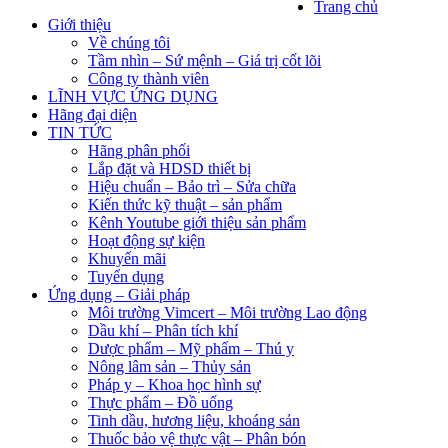
Trang chủ
Giới thiệu
Về chúng tôi
Tầm nhìn – Sứ mệnh – Giá trị cốt lõi
Công ty thành viên
LĨNH VỰC ỨNG DỤNG
Hãng đại diện
TIN TỨC
Hãng phân phối
Lắp đặt và HDSD thiết bị
Hiệu chuẩn – Bảo trì – Sửa chữa
Kiến thức kỹ thuật – sản phẩm
Kênh Youtube giới thiệu sản phẩm
Hoạt động sự kiện
Khuyến mãi
Tuyển dụng
Ứng dụng – Giải pháp
Môi trường Vimcert – Môi trường Lao động
Dầu khí – Phân tích khí
Dược phẩm – Mỹ phẩm – Thú y
Nông lâm sản – Thủy sản
Pháp y – Khoa học hình sự
Thực phẩm – Đồ uống
Tinh dầu, hương liệu, khoáng sản
Thuốc bảo vệ thực vật – Phân bón