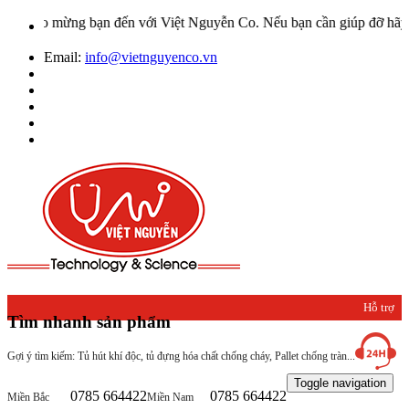
ào mừng bạn đến với Việt Nguyễn Co. Nếu bạn cần giúp đỡ hãy liên h
Email:
info@vietnguyenco.vn
Hỗ trợ
Tìm nhanh sản phẩm
khách
Gợi ý tìm kiếm: Tủ hút khí độc, tủ đựng hóa chất chống cháy, Pallet chống tràn...
hàng
Toggle navigation
0785 664422
0785 664422
Miền Bắc
Miền Nam