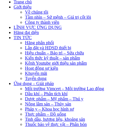
Trang chủ
Giới thiệu
Về chúng tôi
Tầm nhìn – Sứ mệnh – Giá trị cốt lõi
Công ty thành viên
LĨNH VỰC ỨNG DỤNG
Hãng đại diện
TIN TỨC
Hãng phân phối
Lắp đặt và HDSD thiết bị
Hiệu chuẩn – Bảo trì – Sửa chữa
Kiến thức kỹ thuật – sản phẩm
Kênh Youtube giới thiệu sản phẩm
Hoạt động sự kiện
Khuyến mãi
Tuyển dụng
Ứng dụng – Giải pháp
Môi trường Vimcert – Môi trường Lao động
Dầu khí – Phân tích khí
Dược phẩm – Mỹ phẩm – Thú y
Nông lâm sản – Thủy sản
Pháp y – Khoa học hình sự
Thực phẩm – Đồ uống
Tinh dầu, hương liệu, khoáng sản
Thuốc bảo vệ thực vật – Phân bón