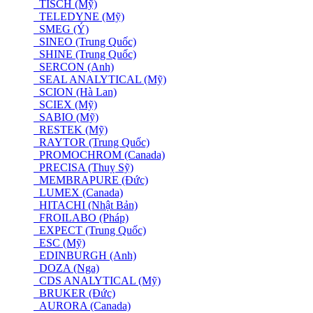
TISCH (Mỹ)
TELEDYNE (Mỹ)
SMEG (Ý)
SINEO (Trung Quốc)
SHINE (Trung Quốc)
SERCON (Anh)
SEAL ANALYTICAL (Mỹ)
SCION (Hà Lan)
SCIEX (Mỹ)
SABIO (Mỹ)
RESTEK (Mỹ)
RAYTOR (Trung Quốc)
PROMOCHROM (Canada)
PRECISA (Thuỵ Sỹ)
MEMBRAPURE (Đức)
LUMEX (Canada)
HITACHI (Nhật Bản)
FROILABO (Pháp)
EXPECT (Trung Quốc)
ESC (Mỹ)
EDINBURGH (Anh)
DOZA (Nga)
CDS ANALYTICAL (Mỹ)
BRUKER (Đức)
AURORA (Canada)