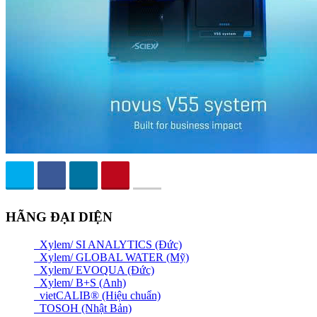
HÃNG ĐẠI DIỆN
Xylem/ SI ANALYTICS (Đức)
Xylem/ GLOBAL WATER (Mỹ)
Xylem/ EVOQUA (Đức)
Xylem/ B+S (Anh)
vietCALIB® (Hiệu chuẩn)
TOSOH (Nhật Bản)