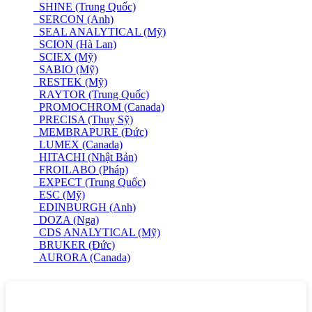
SHINE (Trung Quốc)
SERCON (Anh)
SEAL ANALYTICAL (Mỹ)
SCION (Hà Lan)
SCIEX (Mỹ)
SABIO (Mỹ)
RESTEK (Mỹ)
RAYTOR (Trung Quốc)
PROMOCHROM (Canada)
PRECISA (Thuỵ Sỹ)
MEMBRAPURE (Đức)
LUMEX (Canada)
HITACHI (Nhật Bản)
FROILABO (Pháp)
EXPECT (Trung Quốc)
ESC (Mỹ)
EDINBURGH (Anh)
DOZA (Nga)
CDS ANALYTICAL (Mỹ)
BRUKER (Đức)
AURORA (Canada)