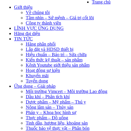
Trang chủ
Giới thiệu
Về chúng tôi
Tầm nhìn – Sứ mệnh – Giá trị cốt lõi
Công ty thành viên
LĨNH VỰC ỨNG DỤNG
Hãng đại diện
TIN TỨC
Hãng phân phối
Lắp đặt và HDSD thiết bị
Hiệu chuẩn – Bảo trì – Sửa chữa
Kiến thức kỹ thuật – sản phẩm
Kênh Youtube giới thiệu sản phẩm
Hoạt động sự kiện
Khuyến mãi
Tuyển dụng
Ứng dụng – Giải pháp
Môi trường Vimcert – Môi trường Lao động
Dầu khí – Phân tích khí
Dược phẩm – Mỹ phẩm – Thú y
Nông lâm sản – Thủy sản
Pháp y – Khoa học hình sự
Thực phẩm – Đồ uống
Tinh dầu, hương liệu, khoáng sản
Thuốc bảo vệ thực vật – Phân bón