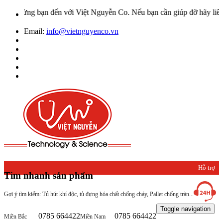
mừng bạn đến với Việt Nguyễn Co. Nếu bạn cần giúp đỡ hãy liên hệ v
Email:
info@vietnguyenco.vn
Hỗ trợ
Tìm nhanh sản phẩm
khách
Gợi ý tìm kiếm: Tủ hút khí độc, tủ đựng hóa chất chống cháy, Pallet chống tràn...
hàng
Toggle navigation
0785 664422
0785 664422
Miền Bắc
Miền Nam