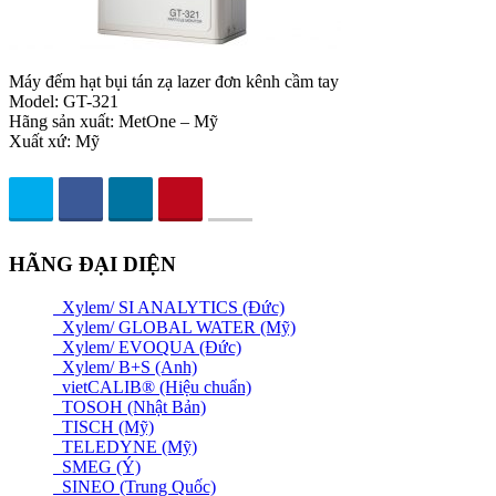
Máy đếm hạt bụi tán zạ lazer đơn kênh cầm tay
Model: GT-321
Hãng sản xuất: MetOne – Mỹ
Xuất xứ: Mỹ
HÃNG ĐẠI DIỆN
Xylem/ SI ANALYTICS (Đức)
Xylem/ GLOBAL WATER (Mỹ)
Xylem/ EVOQUA (Đức)
Xylem/ B+S (Anh)
vietCALIB® (Hiệu chuẩn)
TOSOH (Nhật Bản)
TISCH (Mỹ)
TELEDYNE (Mỹ)
SMEG (Ý)
SINEO (Trung Quốc)