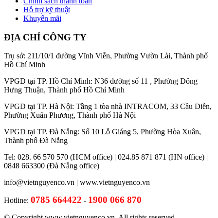
Chính sách thanh toán
Hỗ trợ kỹ thuật
Khuyến mãi
ĐỊA CHỈ CÔNG TY
Trụ sở: 211/10/1 đường Vĩnh Viễn, Phường Vườn Lài, Thành phố
Hồ Chí Minh
VPGD tại TP. Hồ Chí Minh: N36 đường số 11 , Phường Đông
Hưng Thuận, Thành phố Hồ Chí Minh
VPGD tại TP. Hà Nội: Tầng 1 tòa nhà INTRACOM, 33 Cầu Diễn,
Phường Xuân Phương, Thành phố Hà Nội
VPGD tại TP. Đà Nẵng: Số 10 Lỗ Giáng 5, Phường Hòa Xuân,
Thành phố Đà Nẵng
Tel: 028. 66 570 570 (HCM office) | 024.85 871 871 (HN office) |
0848 663300 (Đà Nẵng office)
info@vietnguyenco.vn |
www.vietnguyenco.vn
0785 664422
1900 066 870
Hotline:
-
© Copyright www.vietnguyenco.vn, All rights reserved