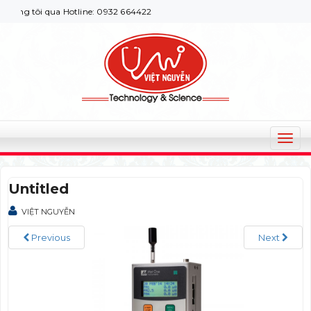
ng tôi qua Hotline: 0932 664422
T
o
g
Untitled
g
l
VIỆT NGUYỄN
e
n
Previous
Next
a
v
i
g
a