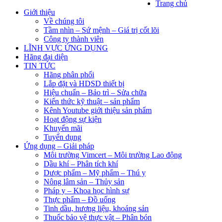
Trang chủ
Giới thiệu
Về chúng tôi
Tầm nhìn – Sứ mệnh – Giá trị cốt lõi
Công ty thành viên
LĨNH VỰC ỨNG DỤNG
Hãng đại diện
TIN TỨC
Hãng phân phối
Lắp đặt và HDSD thiết bị
Hiệu chuẩn – Bảo trì – Sửa chữa
Kiến thức kỹ thuật – sản phẩm
Kênh Youtube giới thiệu sản phẩm
Hoạt động sự kiện
Khuyến mãi
Tuyển dụng
Ứng dụng – Giải pháp
Môi trường Vimcert – Môi trường Lao động
Dầu khí – Phân tích khí
Dược phẩm – Mỹ phẩm – Thú y
Nông lâm sản – Thủy sản
Pháp y – Khoa học hình sự
Thực phẩm – Đồ uống
Tinh dầu, hương liệu, khoáng sản
Thuốc bảo vệ thực vật – Phân bón