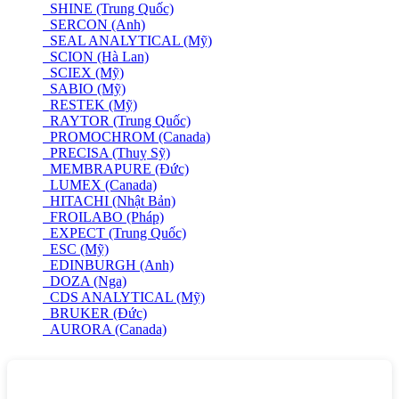
SHINE (Trung Quốc)
SERCON (Anh)
SEAL ANALYTICAL (Mỹ)
SCION (Hà Lan)
SCIEX (Mỹ)
SABIO (Mỹ)
RESTEK (Mỹ)
RAYTOR (Trung Quốc)
PROMOCHROM (Canada)
PRECISA (Thuỵ Sỹ)
MEMBRAPURE (Đức)
LUMEX (Canada)
HITACHI (Nhật Bản)
FROILABO (Pháp)
EXPECT (Trung Quốc)
ESC (Mỹ)
EDINBURGH (Anh)
DOZA (Nga)
CDS ANALYTICAL (Mỹ)
BRUKER (Đức)
AURORA (Canada)