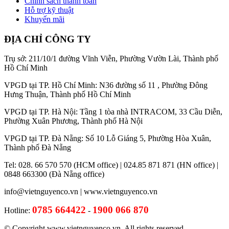
Chính sách thanh toán
Hỗ trợ kỹ thuật
Khuyến mãi
ĐỊA CHỈ CÔNG TY
Trụ sở: 211/10/1 đường Vĩnh Viễn, Phường Vườn Lài, Thành phố
Hồ Chí Minh
VPGD tại TP. Hồ Chí Minh: N36 đường số 11 , Phường Đông
Hưng Thuận, Thành phố Hồ Chí Minh
VPGD tại TP. Hà Nội: Tầng 1 tòa nhà INTRACOM, 33 Cầu Diễn,
Phường Xuân Phương, Thành phố Hà Nội
VPGD tại TP. Đà Nẵng: Số 10 Lỗ Giáng 5, Phường Hòa Xuân,
Thành phố Đà Nẵng
Tel: 028. 66 570 570 (HCM office) | 024.85 871 871 (HN office) |
0848 663300 (Đà Nẵng office)
info@vietnguyenco.vn |
www.vietnguyenco.vn
0785 664422
1900 066 870
Hotline:
-
© Copyright www.vietnguyenco.vn, All rights reserved