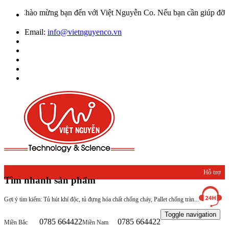
Chào mừng bạn đến với Việt Nguyễn Co. Nếu bạn cần giúp đỡ hãy liê
Email:
info@vietnguyenco.vn
Hỗ trợ
Tìm nhanh sản phẩm
khách
Gợi ý tìm kiếm: Tủ hút khí độc, tủ đựng hóa chất chống cháy, Pallet chống tràn...
hàng
Toggle navigation
0785 664422
0785 664422
Miền Bắc
Miền Nam