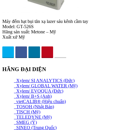
Máy đếm hạt bụi tãn xạ lazer sáu kênh cầm tay
Model: GT-526S
Hãng sản xuất: Metone – Mỹ
Xuất xứ Mỹ
HÃNG ĐẠI DIỆN
Xylem/ SI ANALYTICS (Đức)
Xylem/ GLOBAL WATER (Mỹ)
Xylem/ EVOQUA (Đức)
Xylem/ B+S (Anh)
vietCALIB® (Hiệu chuẩn)
TOSOH (Nhật Bản)
TISCH (Mỹ)
TELEDYNE (Mỹ)
SMEG (Ý)
SINEO (Trung Quốc)