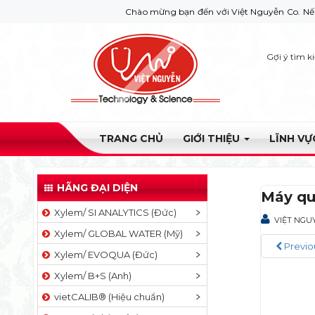
Chào mừng bạn đến với Việt Nguyễn Co. Nếu bạn cần 
Gợi ý tìm k
TRANG CHỦ
GIỚI THIỆU
LĨNH V
HÃNG ĐẠI DIỆN
Máy qu
Xylem/ SI ANALYTICS (Đức)
VIỆT NGU
Xylem/ GLOBAL WATER (Mỹ)
Previo
Xylem/ EVOQUA (Đức)
Xylem/ B+S (Anh)
vietCALIB® (Hiệu chuẩn)