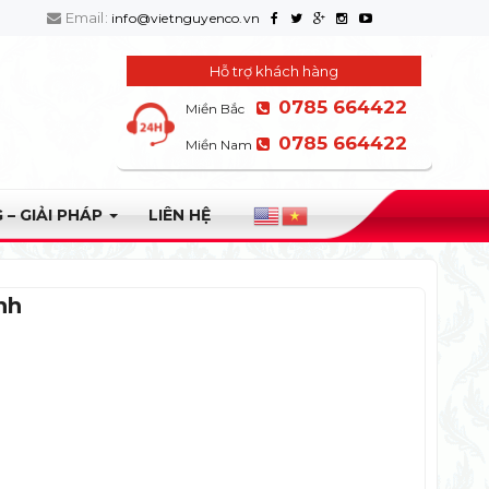
Email:
info@vietnguyenco.vn
Hỗ trợ khách hàng
0785 664422
Miền Bắc
0785 664422
Miền Nam
 – GIẢI PHÁP
LIÊN HỆ
nh