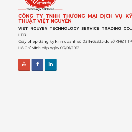
CÔNG TY TNHH THƯƠNG MẠI DỊCH VỤ K
THUẬT VIỆT NGUYỄN
VIET NGUYEN TECHNOLOGY SERVICE TRADING CO.
LTD
Giấy phép đăng ký kinh doanh số 0311462335 do sở KHĐT T
Hồ Chí Minh cấp ngày 03/01/2012