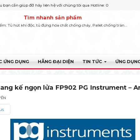
giúp đỡ hãy liên hệ với chúng tôi qua Hotline: 0932 664422
Tìm nhanh sản phẩm
iếm: Tủ hút khí độc, tủ đựng hóa chất chống cháy, Pallet chống tràn...
ỰC ỨNG DỤNG
HÃNG ĐẠI DIỆN
TIN TỨC
ỨNG DỤNG
ang kế ngọn lửa FP902 PG Instrument – A
YỄN
us