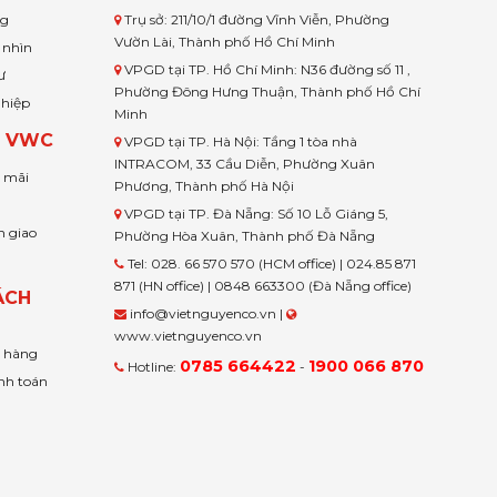
ng
Trụ sở: 211/10/1 đường Vĩnh Viễn, Phường
Vườn Lài, Thành phố Hồ Chí Minh
 nhìn
VPGD tại TP. Hồ Chí Minh: N36 đường số 11 ,
ư
Phường Đông Hưng Thuận, Thành phố Hồ Chí
ghiệp
Minh
H VWC
VPGD tại TP. Hà Nội: Tầng 1 tòa nhà
INTRACOM, 33 Cầu Diễn, Phường Xuân
u mãi
Phương, Thành phố Hà Nội
VPGD tại TP. Đà Nẵng: Số 10 Lỗ Giáng 5,
n giao
Phường Hòa Xuân, Thành phố Đà Nẵng
Tel: 028. 66 570 570 (HCM office) | 024.85 871
871 (HN office) | 0848 663300 (Đà Nẵng office)
ÁCH
info@vietnguyenco.vn |
www.vietnguyenco.vn
n hàng
0785 664422
1900 066 870
Hotline:
-
nh toán
t