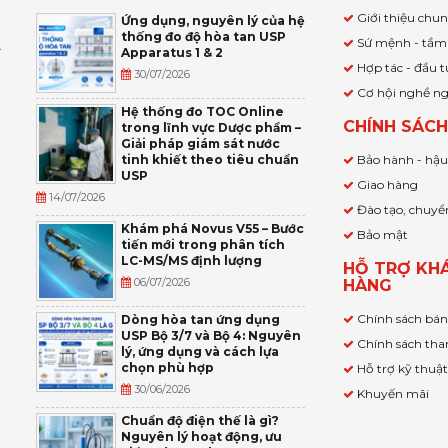
Giới thiệu chu
Ứng dụng, nguyên lý của hệ
thống đo độ hòa tan USP
Sứ mệnh - tầm
Apparatus 1 & 2
Ỹ
Hợp tác - đầu t
30/07/2026
Cơ hội nghề n
,
Hệ thống đo TOC Online
CHÍNH SÁC
trong lĩnh vực Dược phẩm –
P
Giải pháp giám sát nước
tinh khiết theo tiêu chuẩn
Bảo hành - hậ
USP
Giao hàng
14/07/2026
Đào tạo, chuyể
Khám phá Novus V55 – Bước
Bảo mật
tiến mới trong phân tích
LC-MS/MS định lượng
HỖ TRỢ KH
06/07/2026
HÀNG
Chính sách bá
Dòng hòa tan ứng dụng
USP Bộ 3/7 và Bộ 4: Nguyên
Chính sách tha
lý, ứng dụng và cách lựa
chọn phù hợp
Hỗ trợ kỹ thuậ
30/06/2026
Khuyến mãi
Chuẩn độ điện thế là gì?
Nguyên lý hoạt động, ưu