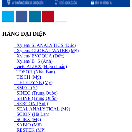
HÃNG ĐẠI DIỆN
Xylem/ SI ANALYTICS (Đức)
Xylem/ GLOBAL WATER (Mỹ)
Xylem/ EVOQUA (Đức)
Xylem/ B+S (Anh)
vietCALIB® (Hiệu chuẩn)
TOSOH (Nhật Bản)
TISCH (Mỹ)
TELEDYNE (Mỹ)
SMEG (Ý)
SINEO (Trung Quốc)
SHINE (Trung Quốc)
SERCON (Anh)
SEAL ANALYTICAL (Mỹ)
SCION (Hà Lan)
SCIEX (Mỹ)
SABIO (Mỹ)
RESTEK (Mỹ)