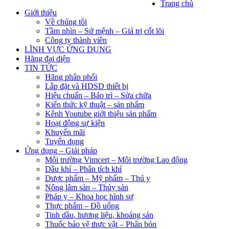
Trang chủ
Giới thiệu
Về chúng tôi
Tầm nhìn – Sứ mệnh – Giá trị cốt lõi
Công ty thành viên
LĨNH VỰC ỨNG DỤNG
Hãng đại diện
TIN TỨC
Hãng phân phối
Lắp đặt và HDSD thiết bị
Hiệu chuẩn – Bảo trì – Sửa chữa
Kiến thức kỹ thuật – sản phẩm
Kênh Youtube giới thiệu sản phẩm
Hoạt động sự kiện
Khuyến mãi
Tuyển dụng
Ứng dụng – Giải pháp
Môi trường Vimcert – Môi trường Lao động
Dầu khí – Phân tích khí
Dược phẩm – Mỹ phẩm – Thú y
Nông lâm sản – Thủy sản
Pháp y – Khoa học hình sự
Thực phẩm – Đồ uống
Tinh dầu, hương liệu, khoáng sản
Thuốc bảo vệ thực vật – Phân bón