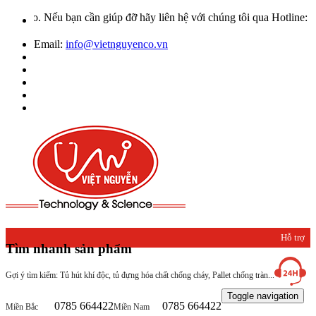
 Nếu bạn cần giúp đỡ hãy liên hệ với chúng tôi qua Hotline: 0932 6
Email:
info@vietnguyenco.vn
Hỗ trợ
Tìm nhanh sản phẩm
khách
Gợi ý tìm kiếm: Tủ hút khí độc, tủ đựng hóa chất chống cháy, Pallet chống tràn...
hàng
Toggle navigation
0785 664422
0785 664422
Miền Bắc
Miền Nam