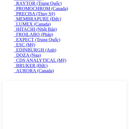
RAYTOR (Trung Quốc)
PROMOCHROM (Canada)
PRECISA (Thuỵ Sỹ)
MEMBRAPURE (Đức)
LUMEX (Canada)
HITACHI (Nhật Bản)
FROILABO (Pháp)
EXPECT (Trung Quốc)
ESC (Mỹ)
EDINBURGH (Anh)
DOZA (Nga)
CDS ANALYTICAL (Mỹ)
BRUKER (Đức)
AURORA (Canada)