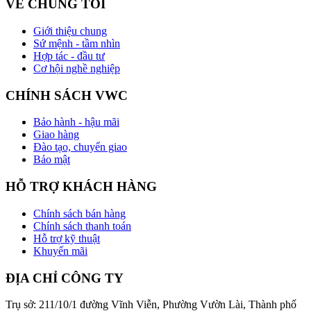
VỀ CHÚNG TÔI
Giới thiệu chung
Sứ mệnh - tầm nhìn
Hợp tác - đầu tư
Cơ hội nghề nghiệp
CHÍNH SÁCH VWC
Bảo hành - hậu mãi
Giao hàng
Đào tạo, chuyển giao
Bảo mật
HỖ TRỢ KHÁCH HÀNG
Chính sách bán hàng
Chính sách thanh toán
Hỗ trợ kỹ thuật
Khuyến mãi
ĐỊA CHỈ CÔNG TY
Trụ sở: 211/10/1 đường Vĩnh Viễn, Phường Vườn Lài, Thành phố