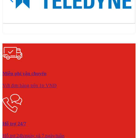
Miễn phí vận chuyển
Với đơn hàng trên 1tr VNĐ
Hỗ trợ 24/7
Hỗ trợ 24h/ngày và 7 ngày/tuần