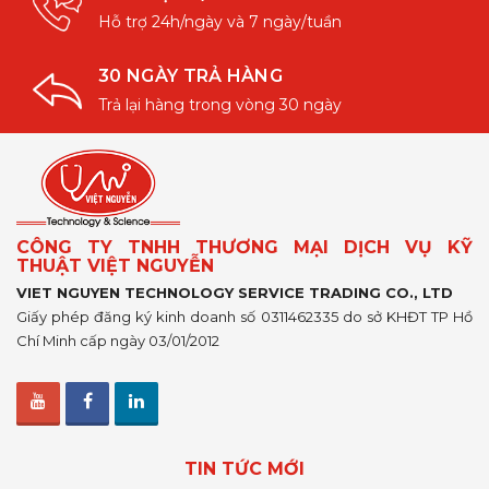
Hỗ trợ 24h/ngày và 7 ngày/tuần
30 NGÀY TRẢ HÀNG
Trả lại hàng trong vòng 30 ngày
CÔNG TY TNHH THƯƠNG MẠI DỊCH VỤ KỸ
THUẬT VIỆT NGUYỄN
VIET NGUYEN TECHNOLOGY SERVICE TRADING CO., LTD
Giấy phép đăng ký kinh doanh số 0311462335 do sở KHĐT TP Hồ
Chí Minh cấp ngày 03/01/2012
TIN TỨC MỚI