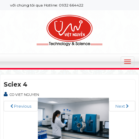
 với chúng tôi qua Hotline: 0932 664422
T
o
g
Sciex 4
g
l
CO VIET NGUYEN
e
n
Previous
Next
a
v
i
g
a