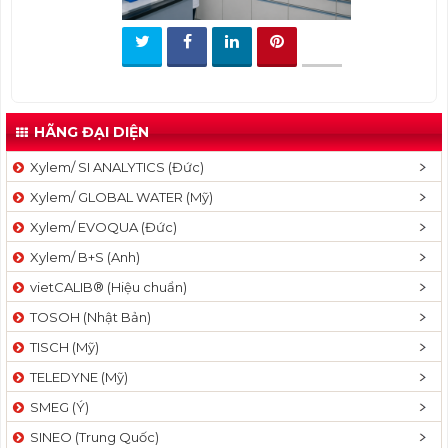
t
i
o
n
HÃNG ĐẠI DIỆN
Xylem/ SI ANALYTICS (Đức)
Xylem/ GLOBAL WATER (Mỹ)
Xylem/ EVOQUA (Đức)
Xylem/ B+S (Anh)
vietCALIB® (Hiệu chuẩn)
TOSOH (Nhật Bản)
TISCH (Mỹ)
TELEDYNE (Mỹ)
SMEG (Ý)
SINEO (Trung Quốc)