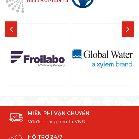
MIỄN PHÍ VẬN CHUYỂN
Với đơn hàng trên 1tr VNĐ
HỖ TRỢ 24/7