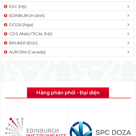
ESC (Mỹ)
EDINBURGH (Anh)
DOZA (Nga)
CDS ANALYTICAL (Mỹ)
BRUKER (Đức)
AURORA (Canada)
Hãng phân phối - Đại diện