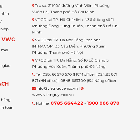
ng
Trụ sở: 211/10/1 đường Vĩnh Viễn, Phường
Vườn Lài, Thành phố Hồ Chí Minh
 nhìn
VPGD tại TP. Hồ Chí Minh: N36 đường số 11 ,
ư
Phường Đông Hưng Thuận, Thành phố Hồ Chí
ghiệp
Minh
H VWC
VPGD tại TP. Hà Nội: Tầng 1 tòa nhà
INTRACOM, 33 Cầu Diễn, Phường Xuân
u mãi
Phương, Thành phố Hà Nội
VPGD tại TP. Đà Nẵng: Số 10 Lỗ Giáng 5,
n giao
Phường Hòa Xuân, Thành phố Đà Nẵng
Tel: 028. 66 570 570 (HCM office) | 024.85 871
871 (HN office) | 0848 663300 (Đà Nẵng office)
ÁCH
info@vietnguyenco.vn |
www.vietnguyenco.vn
n hàng
0785 664422
1900 066 870
Hotline:
-
nh toán
t