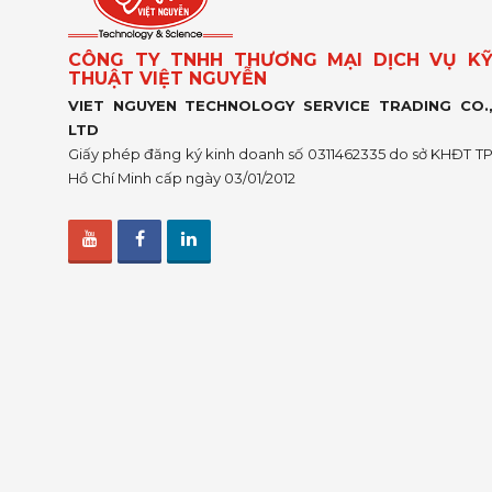
CÔNG TY TNHH THƯƠNG MẠI DỊCH VỤ K
THUẬT VIỆT NGUYỄN
VIET NGUYEN TECHNOLOGY SERVICE TRADING CO.
LTD
Giấy phép đăng ký kinh doanh số 0311462335 do sở KHĐT T
Hồ Chí Minh cấp ngày 03/01/2012