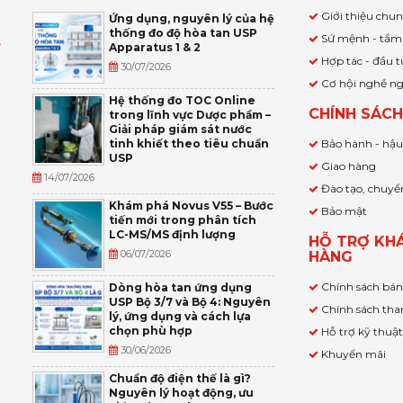
Giới thiệu chu
Ứng dụng, nguyên lý của hệ
thống đo độ hòa tan USP
Sứ mệnh - tầm
Apparatus 1 & 2
Ỹ
Hợp tác - đầu t
30/07/2026
Cơ hội nghề n
,
Hệ thống đo TOC Online
CHÍNH SÁC
trong lĩnh vực Dược phẩm –
P
Giải pháp giám sát nước
tinh khiết theo tiêu chuẩn
Bảo hành - hậ
USP
Giao hàng
14/07/2026
Đào tạo, chuyể
Khám phá Novus V55 – Bước
Bảo mật
tiến mới trong phân tích
LC-MS/MS định lượng
HỖ TRỢ KH
06/07/2026
HÀNG
Chính sách bá
Dòng hòa tan ứng dụng
USP Bộ 3/7 và Bộ 4: Nguyên
Chính sách tha
lý, ứng dụng và cách lựa
chọn phù hợp
Hỗ trợ kỹ thuậ
30/06/2026
Khuyến mãi
Chuẩn độ điện thế là gì?
Nguyên lý hoạt động, ưu