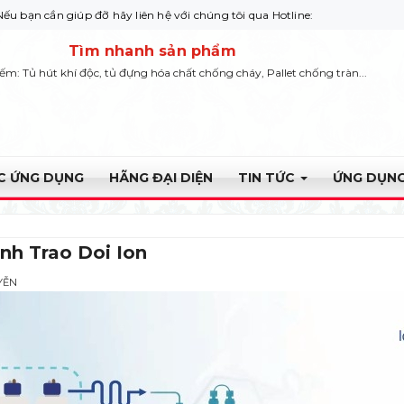
 giúp đỡ hãy liên hệ với chúng tôi qua Hotline: 0932 664422
Tìm nhanh sản phẩm
iếm: Tủ hút khí độc, tủ đựng hóa chất chống cháy, Pallet chống tràn...
ỰC ỨNG DỤNG
HÃNG ĐẠI DIỆN
TIN TỨC
ỨNG DỤNG
nh Trao Doi Ion
YỄN