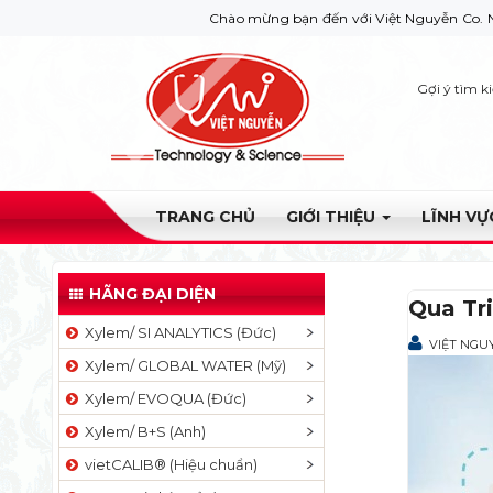
Chào mừng bạn đến với Việt Nguyễn Co. Nếu bạn cần
Gợi ý tìm k
TRANG CHỦ
GIỚI THIỆU
LĨNH V
HÃNG ĐẠI DIỆN
Qua Tri
Xylem/ SI ANALYTICS (Đức)
VIỆT NGU
Xylem/ GLOBAL WATER (Mỹ)
Xylem/ EVOQUA (Đức)
Xylem/ B+S (Anh)
vietCALIB® (Hiệu chuẩn)