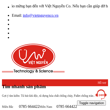
hào mừng bạn đến với Việt Nguyễn Co. Nếu bạn cần giúp đỡ hãy liên 
Email:
info@vietnguyenco.vn
Hỗ trợ
Tìm nhanh sản phẩm
khách
Gợi ý tìm kiếm: Tủ hút khí độc, tủ đựng hóa chất chống cháy, Pallet chống tràn...
hàng
Toggle navigation
0785 664422
0785 664422
Miền Bắc
Miền Nam