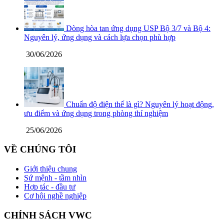
Dòng hòa tan ứng dụng USP Bộ 3/7 và Bộ 4:
Nguyên lý, ứng dụng và cách lựa chọn phù hợp
30/06/2026
Chuẩn độ điện thế là gì? Nguyên lý hoạt động,
ưu điểm và ứng dụng trong phòng thí nghiệm
25/06/2026
VỀ CHÚNG TÔI
Giới thiệu chung
Sứ mệnh - tầm nhìn
Hợp tác - đầu tư
Cơ hội nghề nghiệp
CHÍNH SÁCH VWC