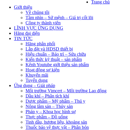
Trang chủ
Giới thiệu
Về chúng tôi
Tầm nhìn – Sứ mệnh – Giá trị cốt lõi
Công ty thành viên
LĨNH VỰC ỨNG DỤNG
Hãng đại diện
TIN TỨC
Hãng phân phối
Lắp đặt và HDSD thiết bị
Hiệu chuẩn – Bảo trì – Sửa chữa
Kiến thức kỹ thuật – sản phẩm
Kênh Youtube giới thiệu sản phẩm
Hoạt động sự kiện
Khuyến mãi
Tuyển dụng
Ứng dụng – Giải pháp
Môi trường Vimcert – Môi trường Lao động
Dầu khí – Phân tích khí
Dược phẩm – Mỹ phẩm – Thú y
Nông lâm sản – Thủy sản
Pháp y – Khoa học hình sự
Thực phẩm – Đồ uống
Tinh dầu, hương liệu, khoáng sản
Thuốc bảo vệ thực vật – Phân bón