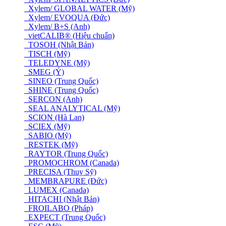
Xylem/ GLOBAL WATER (Mỹ)
Xylem/ EVOQUA (Đức)
Xylem/ B+S (Anh)
vietCALIB® (Hiệu chuẩn)
TOSOH (Nhật Bản)
TISCH (Mỹ)
TELEDYNE (Mỹ)
SMEG (Ý)
SINEO (Trung Quốc)
SHINE (Trung Quốc)
SERCON (Anh)
SEAL ANALYTICAL (Mỹ)
SCION (Hà Lan)
SCIEX (Mỹ)
SABIO (Mỹ)
RESTEK (Mỹ)
RAYTOR (Trung Quốc)
PROMOCHROM (Canada)
PRECISA (Thuỵ Sỹ)
MEMBRAPURE (Đức)
LUMEX (Canada)
HITACHI (Nhật Bản)
FROILABO (Pháp)
EXPECT (Trung Quốc)