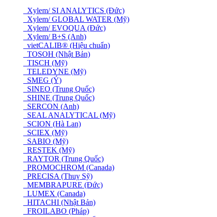
Xylem/ SI ANALYTICS (Đức)
Xylem/ GLOBAL WATER (Mỹ)
Xylem/ EVOQUA (Đức)
Xylem/ B+S (Anh)
vietCALIB® (Hiệu chuẩn)
TOSOH (Nhật Bản)
TISCH (Mỹ)
TELEDYNE (Mỹ)
SMEG (Ý)
SINEO (Trung Quốc)
SHINE (Trung Quốc)
SERCON (Anh)
SEAL ANALYTICAL (Mỹ)
SCION (Hà Lan)
SCIEX (Mỹ)
SABIO (Mỹ)
RESTEK (Mỹ)
RAYTOR (Trung Quốc)
PROMOCHROM (Canada)
PRECISA (Thuỵ Sỹ)
MEMBRAPURE (Đức)
LUMEX (Canada)
HITACHI (Nhật Bản)
FROILABO (Pháp)