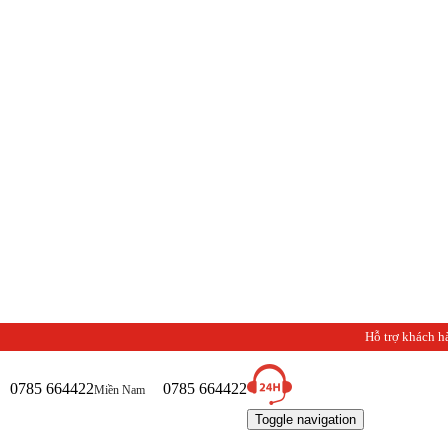
Chà
Hỗ trợ khách h
0785 664422
0785 664422
Miền Nam
Toggle navigation