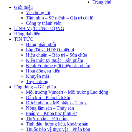
Trang chủ
Giới thiệu
Về chúng tôi
Tầm nhìn – Sứ mệnh – Giá trị cốt lõi
Công ty thành viên
LĨNH VỰC ỨNG DỤNG
Hãng đại diện
TIN TỨC
Hãng phân phối
Lắp đặt và HDSD thiết bị
Hiệu chuẩn – Bảo trì – Sửa chữa
Kiến thức kỹ thuật – sản phẩm
Kênh Youtube giới thiệu sản phẩm
Hoạt động sự kiện
Khuyến mãi
Tuyển dụng
Ứng dụng – Giải pháp
Môi trường Vimcert – Môi trường Lao động
Dầu khí – Phân tích khí
Dược phẩm – Mỹ phẩm – Thú y
Nông lâm sản – Thủy sản
Pháp y – Khoa học hình sự
Thực phẩm – Đồ uống
Tinh dầu, hương liệu, khoáng sản
Thuốc bảo vệ thực vật – Phân bón