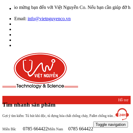
hào mừng bạn đến với Việt Nguyễn Co. Nếu bạn cần giúp đỡ hãy liên 
Email:
info@vietnguyenco.vn
Hỗ trợ
Tìm nhanh sản phẩm
khách
Gợi ý tìm kiếm: Tủ hút khí độc, tủ đựng hóa chất chống cháy, Pallet chống tràn...
hàng
Toggle navigation
0785 664422
0785 664422
Miền Bắc
Miền Nam