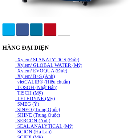
HÃNG ĐẠI DIỆN
Xylem/ SI ANALYTICS (Đức)
Xylem/ GLOBAL WATER (Mỹ)
Xylem/ EVOQUA (Đức)
Xylem/ B+S (Anh)
vietCALIB® (Hiệu chuẩn)
TOSOH (Nhật Bản)
TISCH (Mỹ)
TELEDYNE (Mỹ)
SMEG (Ý)
SINEO (Trung Quốc)
SHINE (Trung Quốc)
SERCON (Anh)
SEAL ANALYTICAL (Mỹ)
SCION (Hà Lan)
SCIEX (Mỹ)