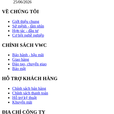
25/06/2026
VỀ CHÚNG TÔI
Giới thiệu chung
Sứ mệnh - tầm nhìn
Hợp tác - đầu tư
Cơ hội nghề nghiệp
CHÍNH SÁCH VWC
Bảo hành - hậu mãi
Giao hàng
Đào tạo, chuyển giao
Bảo mật
HỖ TRỢ KHÁCH HÀNG
Chính sách bán hàng
Chính sách thanh toán
Hỗ trợ kỹ thuật
Khuyến mãi
ĐỊA CHỈ CÔNG TY