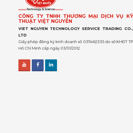
CÔNG TY TNHH THƯƠNG MẠI DỊCH VỤ K
THUẬT VIỆT NGUYỄN
VIET NGUYEN TECHNOLOGY SERVICE TRADING CO.
LTD
Giấy phép đăng ký kinh doanh số 0311462335 do sở KHĐT T
Hồ Chí Minh cấp ngày 03/01/2012