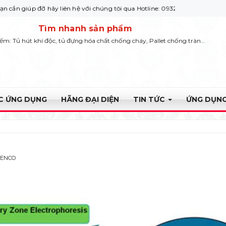
p đỡ hãy liên hệ với chúng tôi qua Hotline: 0932 664422
Tìm nhanh sản phẩm
iếm: Tủ hút khí độc, tủ đựng hóa chất chống cháy, Pallet chống tràn...
ỰC ỨNG DỤNG
HÃNG ĐẠI DIỆN
TIN TỨC
ỨNG DỤNG
YENCO