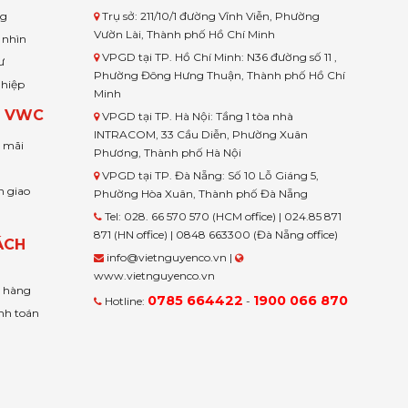
ng
Trụ sở: 211/10/1 đường Vĩnh Viễn, Phường
Vườn Lài, Thành phố Hồ Chí Minh
 nhìn
VPGD tại TP. Hồ Chí Minh: N36 đường số 11 ,
ư
Phường Đông Hưng Thuận, Thành phố Hồ Chí
ghiệp
Minh
H VWC
VPGD tại TP. Hà Nội: Tầng 1 tòa nhà
INTRACOM, 33 Cầu Diễn, Phường Xuân
u mãi
Phương, Thành phố Hà Nội
VPGD tại TP. Đà Nẵng: Số 10 Lỗ Giáng 5,
n giao
Phường Hòa Xuân, Thành phố Đà Nẵng
Tel: 028. 66 570 570 (HCM office) | 024.85 871
871 (HN office) | 0848 663300 (Đà Nẵng office)
ÁCH
info@vietnguyenco.vn |
www.vietnguyenco.vn
n hàng
0785 664422
1900 066 870
Hotline:
-
nh toán
t