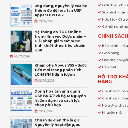
Giới thiệu chu
Ứng dụng, nguyên lý của hệ
thống đo độ hòa tan USP
Sứ mệnh - tầm
Apparatus 1 & 2
Ỹ
Hợp tác - đầu t
30/07/2026
Cơ hội nghề n
,
Hệ thống đo TOC Online
CHÍNH SÁC
trong lĩnh vực Dược phẩm –
P
Giải pháp giám sát nước
tinh khiết theo tiêu chuẩn
Bảo hành - hậ
USP
Giao hàng
14/07/2026
Đào tạo, chuyể
Khám phá Novus V55 – Bước
Bảo mật
tiến mới trong phân tích
LC-MS/MS định lượng
HỖ TRỢ KH
06/07/2026
HÀNG
Chính sách bá
Dòng hòa tan ứng dụng
USP Bộ 3/7 và Bộ 4: Nguyên
Chính sách tha
lý, ứng dụng và cách lựa
chọn phù hợp
Hỗ trợ kỹ thuậ
30/06/2026
Khuyến mãi
Chuẩn độ điện thế là gì?
Nguyên lý hoạt động, ưu