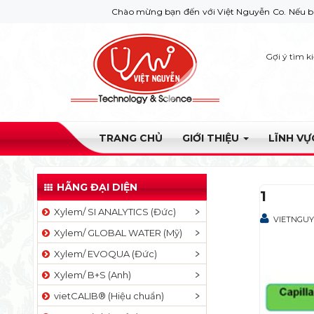
Chào mừng bạn đến với Việt Nguyễn Co. Nếu bạn cần giú
Gợi ý tìm k
TRANG CHỦ
GIỚI THIỆU
LĨNH V
HÃNG ĐẠI DIỆN
1
Xylem/ SI ANALYTICS (Đức)
VIETNGU
Xylem/ GLOBAL WATER (Mỹ)
Xylem/ EVOQUA (Đức)
Xylem/ B+S (Anh)
vietCALIB® (Hiệu chuẩn)