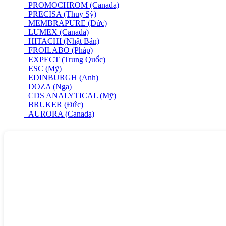
PROMOCHROM (Canada)
PRECISA (Thuỵ Sỹ)
MEMBRAPURE (Đức)
LUMEX (Canada)
HITACHI (Nhật Bản)
FROILABO (Pháp)
EXPECT (Trung Quốc)
ESC (Mỹ)
EDINBURGH (Anh)
DOZA (Nga)
CDS ANALYTICAL (Mỹ)
BRUKER (Đức)
AURORA (Canada)