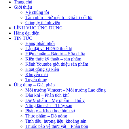
Trang chủ
Giới thiệu
Về chúng tôi
Tầm nhìn – Sứ mệnh – Giá trị cốt lõi
Công ty thành viên
LĨNH VỰC ỨNG DỤNG
Hãng đại diện
TIN TỨC
Hãng phân phối
Lắp đặt và HDSD thiết bị
Hiệu chuẩn – Bảo trì – Sửa chữa
Kiến thức kỹ thuật – sản phẩm
Kênh Youtube giới thiệu sản phẩm
Hoạt động sự kiện
Khuyến mãi
Tuyển dụng
Ứng dụng – Giải pháp
Môi trường Vimcert – Môi trường Lao động
Dầu khí – Phân tích khí
Dược phẩm – Mỹ phẩm – Thú y
Nông lâm sản – Thủy sản
Pháp y – Khoa học hình sự
Thực phẩm – Đồ uống
Tinh dầu, hương liệu, khoáng sản
Thuốc bảo vệ thực vật – Phân bón