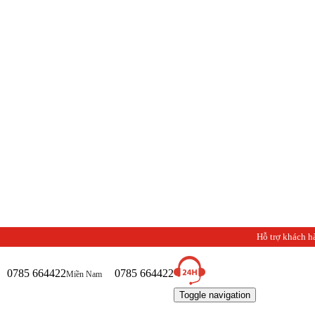
Chào
Hỗ trợ khách h
0785 664422
0785 664422
Miền Nam
Toggle navigation