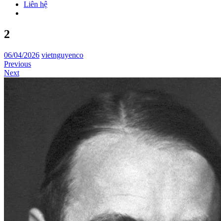
Liên hệ
2
06/04/2026
vietnguyenco
Previous
Next