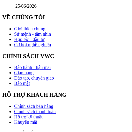
25/06/2026
VỀ CHÚNG TÔI
Giới thiệu chung
Sứ mệnh - tầm nhìn
Hợp tác - đầu tư
Cơ hội nghề nghiệp
CHÍNH SÁCH VWC
Bảo hành - hậu mãi
Giao hàng
Đào tạo, chuyển giao
Bảo mật
HỖ TRỢ KHÁCH HÀNG
Chính sách bán hàng
Chính sách thanh toán
Hỗ trợ kỹ thuật
Khuyến mãi