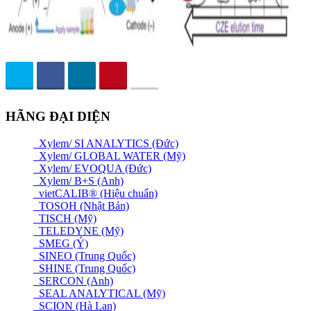
HÃNG ĐẠI DIỆN
Xylem/ SI ANALYTICS (Đức)
Xylem/ GLOBAL WATER (Mỹ)
Xylem/ EVOQUA (Đức)
Xylem/ B+S (Anh)
vietCALIB® (Hiệu chuẩn)
TOSOH (Nhật Bản)
TISCH (Mỹ)
TELEDYNE (Mỹ)
SMEG (Ý)
SINEO (Trung Quốc)
SHINE (Trung Quốc)
SERCON (Anh)
SEAL ANALYTICAL (Mỹ)
SCION (Hà Lan)