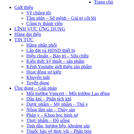
Trang chủ
Giới thiệu
Về chúng tôi
Tầm nhìn – Sứ mệnh – Giá trị cốt lõi
Công ty thành viên
LĨNH VỰC ỨNG DỤNG
Hãng đại diện
TIN TỨC
Hãng phân phối
Lắp đặt và HDSD thiết bị
Hiệu chuẩn – Bảo trì – Sửa chữa
Kiến thức kỹ thuật – sản phẩm
Kênh Youtube giới thiệu sản phẩm
Hoạt động sự kiện
Khuyến mãi
Tuyển dụng
Ứng dụng – Giải pháp
Môi trường Vimcert – Môi trường Lao động
Dầu khí – Phân tích khí
Dược phẩm – Mỹ phẩm – Thú y
Nông lâm sản – Thủy sản
Pháp y – Khoa học hình sự
Thực phẩm – Đồ uống
Tinh dầu, hương liệu, khoáng sản
Thuốc bảo vệ thực vật – Phân bón