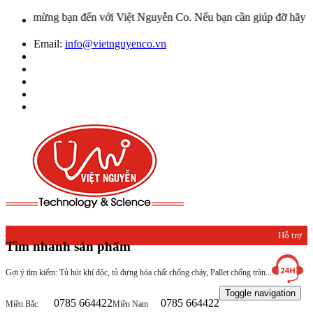
o mừng bạn đến với Việt Nguyễn Co. Nếu bạn cần giúp đỡ hãy liên hệ
Email:
info@vietnguyenco.vn
Hỗ trợ
Tìm nhanh sản phẩm
khách
Gợi ý tìm kiếm: Tủ hút khí độc, tủ đựng hóa chất chống cháy, Pallet chống tràn...
hàng
Toggle navigation
0785 664422
0785 664422
Miền Bắc
Miền Nam