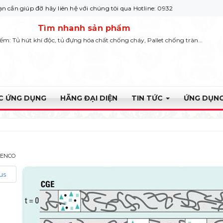
p đỡ hãy liên hệ với chúng tôi qua Hotline: 0932 664422
Tìm nhanh sản phẩm
iếm: Tủ hút khí độc, tủ đựng hóa chất chống cháy, Pallet chống tràn...
ỰC ỨNG DỤNG
HÃNG ĐẠI DIỆN
TIN TỨC
ỨNG DỤNG
YENCO
us