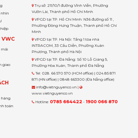
ng
Trụ sở: 211/10/1 đường Vĩnh Viễn, Phường
Vườn Lài, Thành phố Hồ Chí Minh
 nhìn
VPGD tại TP. Hồ Chí Minh: N36 đường số 11 ,
ư
Phường Đông Hưng Thuận, Thành phố Hồ Chí
ghiệp
Minh
H VWC
VPGD tại TP. Hà Nội: Tầng 1 tòa nhà
INTRACOM, 33 Cầu Diễn, Phường Xuân
u mãi
Phương, Thành phố Hà Nội
VPGD tại TP. Đà Nẵng: Số 10 Lỗ Giáng 5,
n giao
Phường Hòa Xuân, Thành phố Đà Nẵng
Tel: 028. 66 570 570 (HCM office) | 024.85 871
871 (HN office) | 0848 663300 (Đà Nẵng office)
ÁCH
info@vietnguyenco.vn |
www.vietnguyenco.vn
n hàng
0785 664422
1900 066 870
Hotline:
-
nh toán
t