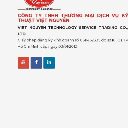
CÔNG TY TNHH THƯƠNG MẠI DỊCH VỤ K
THUẬT VIỆT NGUYỄN
VIET NGUYEN TECHNOLOGY SERVICE TRADING CO.
LTD
Giấy phép đăng ký kinh doanh số 0311462335 do sở KHĐT T
Hồ Chí Minh cấp ngày 03/01/2012