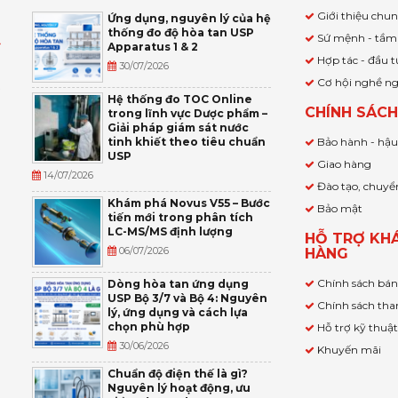
Giới thiệu chu
Ứng dụng, nguyên lý của hệ
thống đo độ hòa tan USP
Sứ mệnh - tầm
Apparatus 1 & 2
Ỹ
Hợp tác - đầu t
30/07/2026
Cơ hội nghề n
,
Hệ thống đo TOC Online
CHÍNH SÁC
trong lĩnh vực Dược phẩm –
P
Giải pháp giám sát nước
tinh khiết theo tiêu chuẩn
Bảo hành - hậ
USP
Giao hàng
14/07/2026
Đào tạo, chuyể
Khám phá Novus V55 – Bước
Bảo mật
tiến mới trong phân tích
LC-MS/MS định lượng
HỖ TRỢ KH
06/07/2026
HÀNG
Chính sách bá
Dòng hòa tan ứng dụng
USP Bộ 3/7 và Bộ 4: Nguyên
Chính sách tha
lý, ứng dụng và cách lựa
chọn phù hợp
Hỗ trợ kỹ thuậ
30/06/2026
Khuyến mãi
Chuẩn độ điện thế là gì?
Nguyên lý hoạt động, ưu