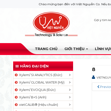
Chào mừng bạn đến với Việt Nguyễn Co. Nếu bạn cần giú
Gợi ý tìm k
TRANG CHỦ
GIỚI THIỆU
LĨNH V
HÃNG ĐẠI DIỆN
8
Xylem/ SI ANALYTICS (Đức)
VIETNGU
Xylem/ GLOBAL WATER (Mỹ)
Previo
Xylem/ EVOQUA (Đức)
Xylem/ B+S (Anh)
vietCALIB® (Hiệu chuẩn)