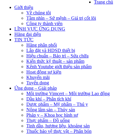
Trang chủ
Giới thiệu
Về chúng tôi
Tầm nhìn – Sứ mệnh – Giá trị cốt lõi
Công ty thành viên
LĨNH VỰC ỨNG DỤNG
Hãng đại diện
TIN TỨC
Hãng phân phối
Lắp đặt và HDSD thiết bị
Hiệu chuẩn – Bảo trì – Sửa chữa
Kiến thức kỹ thuật – sản phẩm
Kênh Youtube giới thiệu sản phẩm
Hoạt động sự kiện
Khuyến mãi
Tuyển dụng
Ứng dụng – Giải pháp
Môi trường Vimcert – Môi trường Lao động
Dầu khí – Phân tích khí
Dược phẩm – Mỹ phẩm – Thú y
Nông lâm sản – Thủy sản
Pháp y – Khoa học hình sự
Thực phẩm – Đồ uống
Tinh dầu, hương liệu, khoáng sản
Thuốc bảo vệ thực vật – Phân bón