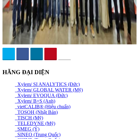
HÃNG ĐẠI DIỆN
Xylem/ SI ANALYTICS (Đức)
Xylem/ GLOBAL WATER (Mỹ)
Xylem/ EVOQUA (Đức)
Xylem/ B+S (Anh)
vietCALIB® (Hiệu chuẩn)
TOSOH (Nhật Bản)
TISCH (Mỹ)
TELEDYNE (Mỹ)
SMEG (Ý)
SINEO (Trung Quốc)