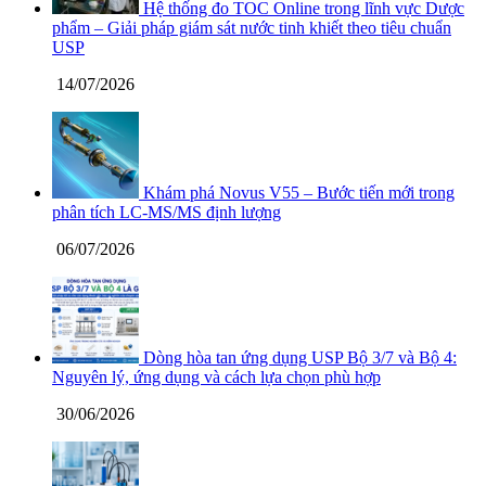
Hệ thống đo TOC Online trong lĩnh vực Dược
phẩm – Giải pháp giám sát nước tinh khiết theo tiêu chuẩn
USP
14/07/2026
Khám phá Novus V55 – Bước tiến mới trong
phân tích LC-MS/MS định lượng
06/07/2026
Dòng hòa tan ứng dụng USP Bộ 3/7 và Bộ 4:
Nguyên lý, ứng dụng và cách lựa chọn phù hợp
30/06/2026