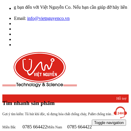
bạn đến với Việt Nguyễn Co. Nếu bạn cần giúp đỡ hãy liên hệ với ch
Email:
info@vietnguyenco.vn
Hỗ trợ
Tìm nhanh sản phẩm
khách
Gợi ý tìm kiếm: Tủ hút khí độc, tủ đựng hóa chất chống cháy, Pallet chống tràn...
hàng
Toggle navigation
0785 664422
0785 664422
Miền Bắc
Miền Nam