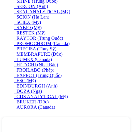
SHINE (Trung Quốc)
SERCON (Anh)
SEAL ANALYTICAL (Mỹ)
SCION (Hà Lan)
SCIEX (Mỹ)
SABIO (Mỹ)
RESTEK (Mỹ)
RAYTOR (Trung Quốc)
PROMOCHROM (Canada)
PRECISA (Thuỵ Sỹ)
MEMBRAPURE (Đức)
LUMEX (Canada)
HITACHI (Nhật Bản)
FROILABO (Pháp)
EXPECT (Trung Quốc)
ESC (Mỹ)
EDINBURGH (Anh)
DOZA (Nga)
CDS ANALYTICAL (Mỹ)
BRUKER (Đức)
AURORA (Canada)