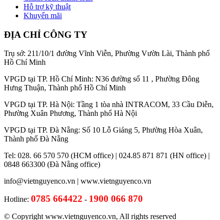
Hỗ trợ kỹ thuật
Khuyến mãi
ĐỊA CHỈ CÔNG TY
Trụ sở: 211/10/1 đường Vĩnh Viễn, Phường Vườn Lài, Thành phố
Hồ Chí Minh
VPGD tại TP. Hồ Chí Minh: N36 đường số 11 , Phường Đông
Hưng Thuận, Thành phố Hồ Chí Minh
VPGD tại TP. Hà Nội: Tầng 1 tòa nhà INTRACOM, 33 Cầu Diễn,
Phường Xuân Phương, Thành phố Hà Nội
VPGD tại TP. Đà Nẵng: Số 10 Lỗ Giáng 5, Phường Hòa Xuân,
Thành phố Đà Nẵng
Tel: 028. 66 570 570 (HCM office) | 024.85 871 871 (HN office) |
0848 663300 (Đà Nẵng office)
info@vietnguyenco.vn |
www.vietnguyenco.vn
0785 664422
1900 066 870
Hotline:
-
© Copyright www.vietnguyenco.vn, All rights reserved