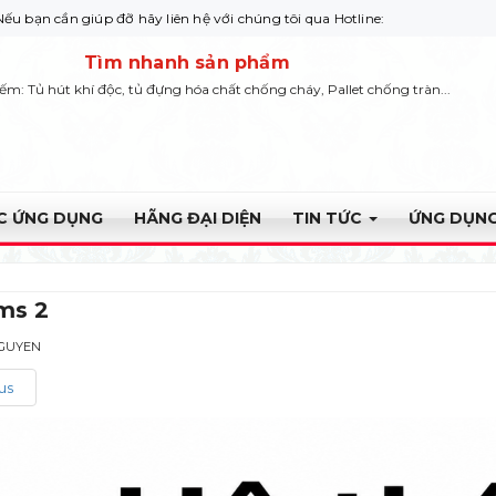
 giúp đỡ hãy liên hệ với chúng tôi qua Hotline: 0932 664422
Tìm nhanh sản phẩm
iếm: Tủ hút khí độc, tủ đựng hóa chất chống cháy, Pallet chống tràn...
ỰC ỨNG DỤNG
HÃNG ĐẠI DIỆN
TIN TỨC
ỨNG DỤNG
ms 2
NGUYEN
us