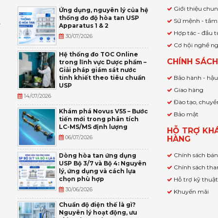
Giới thiệu chu
Ứng dụng, nguyên lý của hệ
thống đo độ hòa tan USP
Sứ mệnh - tầm
Apparatus 1 & 2
Ỹ
Hợp tác - đầu t
30/07/2026
Cơ hội nghề n
,
Hệ thống đo TOC Online
CHÍNH SÁC
trong lĩnh vực Dược phẩm –
P
Giải pháp giám sát nước
tinh khiết theo tiêu chuẩn
Bảo hành - hậ
USP
Giao hàng
14/07/2026
Đào tạo, chuyể
Khám phá Novus V55 – Bước
Bảo mật
tiến mới trong phân tích
LC-MS/MS định lượng
HỖ TRỢ KH
06/07/2026
HÀNG
Chính sách bá
Dòng hòa tan ứng dụng
USP Bộ 3/7 và Bộ 4: Nguyên
Chính sách tha
lý, ứng dụng và cách lựa
chọn phù hợp
Hỗ trợ kỹ thuậ
30/06/2026
Khuyến mãi
Chuẩn độ điện thế là gì?
Nguyên lý hoạt động, ưu