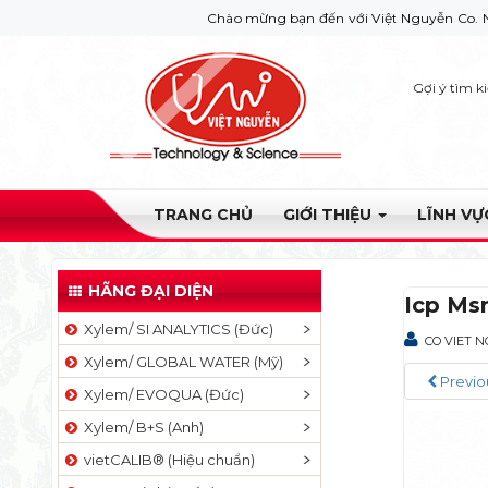
Chào mừng bạn đến với Việt Nguyễn Co. Nếu bạn cần
Gợi ý tìm k
TRANG CHỦ
GIỚI THIỆU
LĨNH V
HÃNG ĐẠI DIỆN
Icp Ms
Xylem/ SI ANALYTICS (Đức)
CO VIET 
Xylem/ GLOBAL WATER (Mỹ)
Previo
Xylem/ EVOQUA (Đức)
Xylem/ B+S (Anh)
vietCALIB® (Hiệu chuẩn)