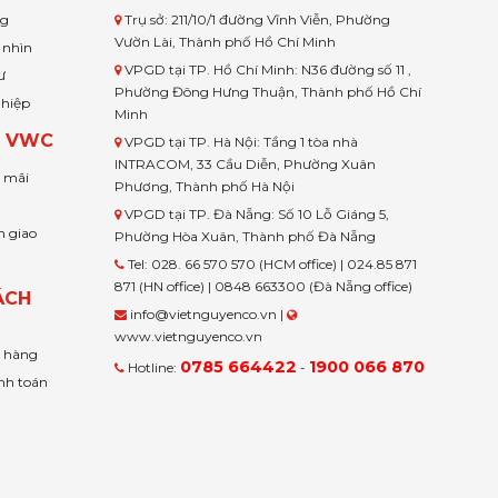
ng
Trụ sở: 211/10/1 đường Vĩnh Viễn, Phường
Vườn Lài, Thành phố Hồ Chí Minh
 nhìn
VPGD tại TP. Hồ Chí Minh: N36 đường số 11 ,
ư
Phường Đông Hưng Thuận, Thành phố Hồ Chí
ghiệp
Minh
H VWC
VPGD tại TP. Hà Nội: Tầng 1 tòa nhà
INTRACOM, 33 Cầu Diễn, Phường Xuân
u mãi
Phương, Thành phố Hà Nội
VPGD tại TP. Đà Nẵng: Số 10 Lỗ Giáng 5,
n giao
Phường Hòa Xuân, Thành phố Đà Nẵng
Tel: 028. 66 570 570 (HCM office) | 024.85 871
871 (HN office) | 0848 663300 (Đà Nẵng office)
ÁCH
info@vietnguyenco.vn |
www.vietnguyenco.vn
n hàng
0785 664422
1900 066 870
Hotline:
-
nh toán
t