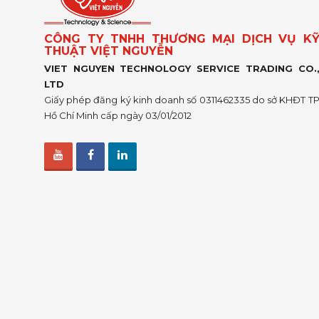
CÔNG TY TNHH THƯƠNG MẠI DỊCH VỤ K
THUẬT VIỆT NGUYỄN
VIET NGUYEN TECHNOLOGY SERVICE TRADING CO.
LTD
Giấy phép đăng ký kinh doanh số 0311462335 do sở KHĐT T
Hồ Chí Minh cấp ngày 03/01/2012