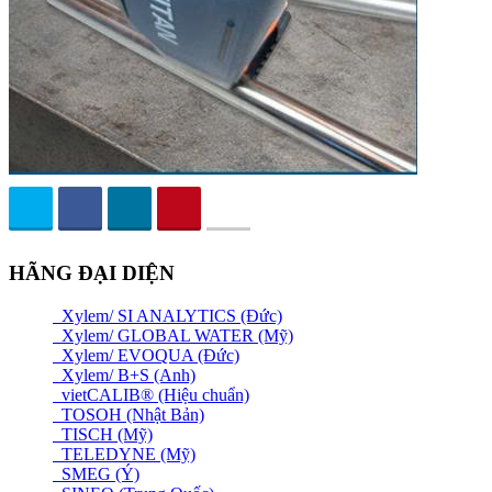
HÃNG ĐẠI DIỆN
Xylem/ SI ANALYTICS (Đức)
Xylem/ GLOBAL WATER (Mỹ)
Xylem/ EVOQUA (Đức)
Xylem/ B+S (Anh)
vietCALIB® (Hiệu chuẩn)
TOSOH (Nhật Bản)
TISCH (Mỹ)
TELEDYNE (Mỹ)
SMEG (Ý)