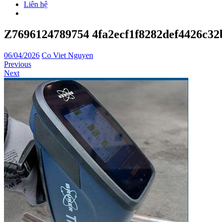
Liên hệ
Z7696124789754 4fa2ecf1f8282def4426c32
06/04/2026
Co Viet Nguyen
Previous
Next