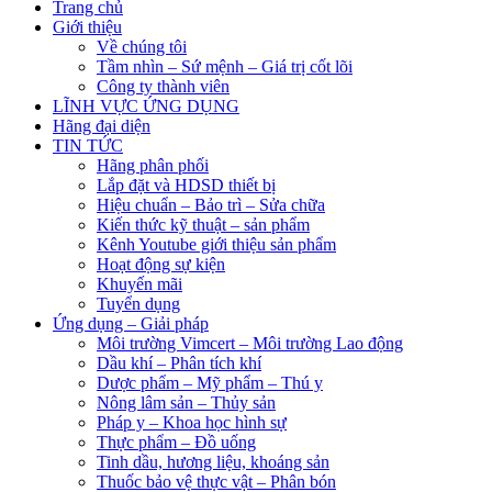
Trang chủ
Giới thiệu
Về chúng tôi
Tầm nhìn – Sứ mệnh – Giá trị cốt lõi
Công ty thành viên
LĨNH VỰC ỨNG DỤNG
Hãng đại diện
TIN TỨC
Hãng phân phối
Lắp đặt và HDSD thiết bị
Hiệu chuẩn – Bảo trì – Sửa chữa
Kiến thức kỹ thuật – sản phẩm
Kênh Youtube giới thiệu sản phẩm
Hoạt động sự kiện
Khuyến mãi
Tuyển dụng
Ứng dụng – Giải pháp
Môi trường Vimcert – Môi trường Lao động
Dầu khí – Phân tích khí
Dược phẩm – Mỹ phẩm – Thú y
Nông lâm sản – Thủy sản
Pháp y – Khoa học hình sự
Thực phẩm – Đồ uống
Tinh dầu, hương liệu, khoáng sản
Thuốc bảo vệ thực vật – Phân bón