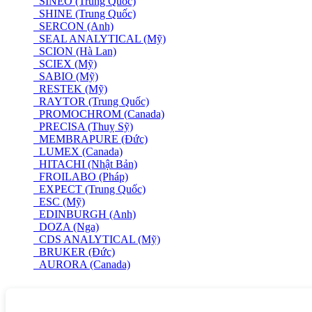
SINEO (Trung Quốc)
SHINE (Trung Quốc)
SERCON (Anh)
SEAL ANALYTICAL (Mỹ)
SCION (Hà Lan)
SCIEX (Mỹ)
SABIO (Mỹ)
RESTEK (Mỹ)
RAYTOR (Trung Quốc)
PROMOCHROM (Canada)
PRECISA (Thuỵ Sỹ)
MEMBRAPURE (Đức)
LUMEX (Canada)
HITACHI (Nhật Bản)
FROILABO (Pháp)
EXPECT (Trung Quốc)
ESC (Mỹ)
EDINBURGH (Anh)
DOZA (Nga)
CDS ANALYTICAL (Mỹ)
BRUKER (Đức)
AURORA (Canada)