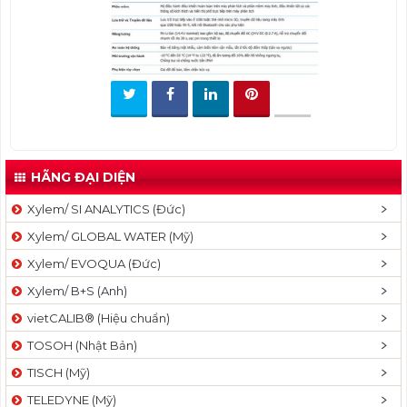
t
i
o
n
HÃNG ĐẠI DIỆN
Xylem/ SI ANALYTICS (Đức)
Xylem/ GLOBAL WATER (Mỹ)
Xylem/ EVOQUA (Đức)
Xylem/ B+S (Anh)
vietCALIB® (Hiệu chuẩn)
TOSOH (Nhật Bản)
TISCH (Mỹ)
TELEDYNE (Mỹ)