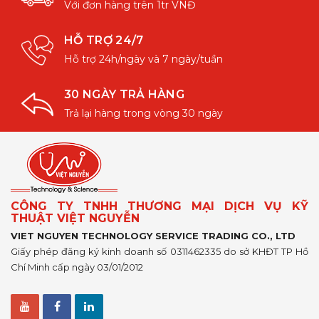
Với đơn hàng trên 1tr VNĐ
HỖ TRỢ 24/7
Hỗ trợ 24h/ngày và 7 ngày/tuần
30 NGÀY TRẢ HÀNG
Trả lại hàng trong vòng 30 ngày
CÔNG TY TNHH THƯƠNG MẠI DỊCH VỤ KỸ
THUẬT VIỆT NGUYỄN
VIET NGUYEN TECHNOLOGY SERVICE TRADING CO., LTD
Giấy phép đăng ký kinh doanh số 0311462335 do sở KHĐT TP Hồ
Chí Minh cấp ngày 03/01/2012