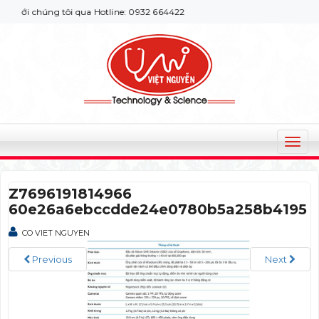
ới chúng tôi qua Hotline: 0932 664422
T
o
g
Z7696191814966
g
60e26a6ebccdde24e0780b5a258b4195
l
e
CO VIET NGUYEN
n
a
Previous
Next
v
i
g
a