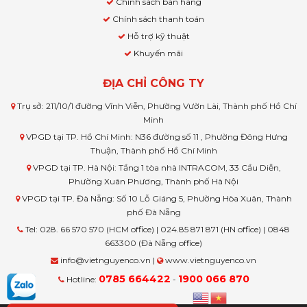
Chính sách bán hàng
Chính sách thanh toán
Hỗ trợ kỹ thuật
Khuyến mãi
ĐỊA CHỈ CÔNG TY
Trụ sở: 211/10/1 đường Vĩnh Viễn, Phường Vườn Lài, Thành phố Hồ Chí
Minh
VPGD tại TP. Hồ Chí Minh: N36 đường số 11 , Phường Đông Hưng
Thuận, Thành phố Hồ Chí Minh
VPGD tại TP. Hà Nội: Tầng 1 tòa nhà INTRACOM, 33 Cầu Diễn,
Phường Xuân Phương, Thành phố Hà Nội
VPGD tại TP. Đà Nẵng: Số 10 Lỗ Giáng 5, Phường Hòa Xuân, Thành
phố Đà Nẵng
Tel: 028. 66 570 570 (HCM office) | 024.85 871 871 (HN office) | 0848
663300 (Đà Nẵng office)
info@vietnguyenco.vn |
www.vietnguyenco.vn
0785 664422
1900 066 870
Hotline:
-