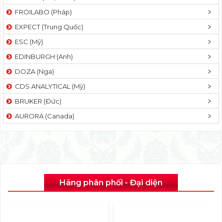
FROILABO (Pháp)
EXPECT (Trung Quốc)
ESC (Mỹ)
EDINBURGH (Anh)
DOZA (Nga)
CDS ANALYTICAL (Mỹ)
BRUKER (Đức)
AURORA (Canada)
Hãng phân phối - Đại diện