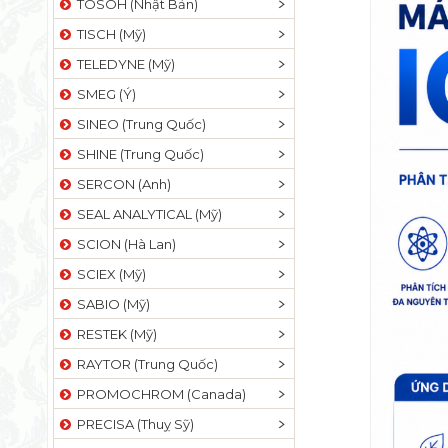
TOSOH (Nhật Bản)
TISCH (Mỹ)
TELEDYNE (Mỹ)
SMEG (Ý)
SINEO (Trung Quốc)
SHINE (Trung Quốc)
SERCON (Anh)
SEAL ANALYTICAL (Mỹ)
SCION (Hà Lan)
SCIEX (Mỹ)
SABIO (Mỹ)
RESTEK (Mỹ)
RAYTOR (Trung Quốc)
PROMOCHROM (Canada)
PRECISA (Thuỵ Sỹ)