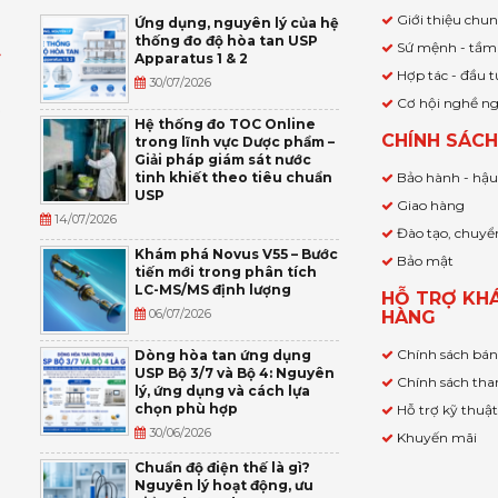
Giới thiệu chu
Ứng dụng, nguyên lý của hệ
thống đo độ hòa tan USP
Sứ mệnh - tầm
Apparatus 1 & 2
Ỹ
Hợp tác - đầu t
30/07/2026
Cơ hội nghề n
,
Hệ thống đo TOC Online
CHÍNH SÁC
trong lĩnh vực Dược phẩm –
P
Giải pháp giám sát nước
tinh khiết theo tiêu chuẩn
Bảo hành - hậ
USP
Giao hàng
14/07/2026
Đào tạo, chuyể
Khám phá Novus V55 – Bước
Bảo mật
tiến mới trong phân tích
LC-MS/MS định lượng
HỖ TRỢ KH
06/07/2026
HÀNG
Chính sách bá
Dòng hòa tan ứng dụng
USP Bộ 3/7 và Bộ 4: Nguyên
Chính sách tha
lý, ứng dụng và cách lựa
chọn phù hợp
Hỗ trợ kỹ thuậ
30/06/2026
Khuyến mãi
Chuẩn độ điện thế là gì?
Nguyên lý hoạt động, ưu