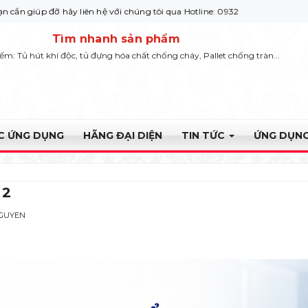
ỡ hãy liên hệ với chúng tôi qua Hotline: 0932 664422
Tìm nhanh sản phẩm
iếm: Tủ hút khí độc, tủ đựng hóa chất chống cháy, Pallet chống tràn...
ỰC ỨNG DỤNG
HÃNG ĐẠI DIỆN
TIN TỨC
ỨNG DỤNG
 2
NGUYEN