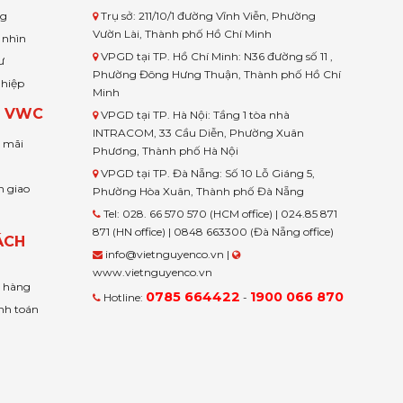
ng
Trụ sở: 211/10/1 đường Vĩnh Viễn, Phường
Vườn Lài, Thành phố Hồ Chí Minh
 nhìn
VPGD tại TP. Hồ Chí Minh: N36 đường số 11 ,
ư
Phường Đông Hưng Thuận, Thành phố Hồ Chí
ghiệp
Minh
H VWC
VPGD tại TP. Hà Nội: Tầng 1 tòa nhà
INTRACOM, 33 Cầu Diễn, Phường Xuân
u mãi
Phương, Thành phố Hà Nội
VPGD tại TP. Đà Nẵng: Số 10 Lỗ Giáng 5,
n giao
Phường Hòa Xuân, Thành phố Đà Nẵng
Tel: 028. 66 570 570 (HCM office) | 024.85 871
871 (HN office) | 0848 663300 (Đà Nẵng office)
ÁCH
info@vietnguyenco.vn |
www.vietnguyenco.vn
n hàng
0785 664422
1900 066 870
Hotline:
-
nh toán
t