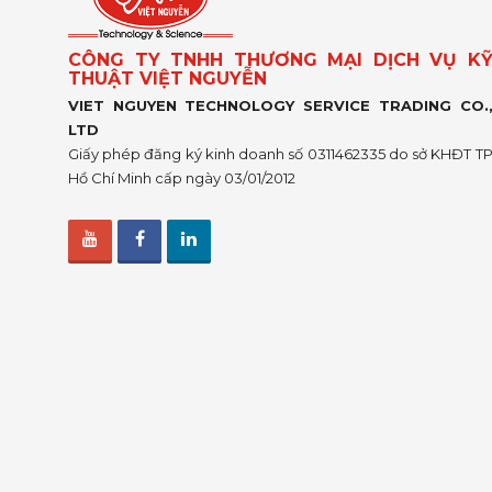
CÔNG TY TNHH THƯƠNG MẠI DỊCH VỤ K
THUẬT VIỆT NGUYỄN
VIET NGUYEN TECHNOLOGY SERVICE TRADING CO.
LTD
Giấy phép đăng ký kinh doanh số 0311462335 do sở KHĐT T
Hồ Chí Minh cấp ngày 03/01/2012