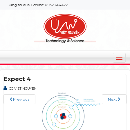
chúng tôi qua Hotline: 0932 664422
T
o
g
Expect 4
g
l
CO VIET NGUYEN
e
n
Previous
Next
a
v
i
g
a