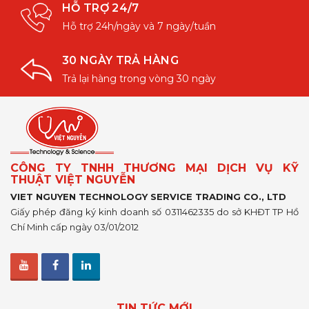
HỖ TRỢ 24/7
Hỗ trợ 24h/ngày và 7 ngày/tuần
30 NGÀY TRẢ HÀNG
Trả lại hàng trong vòng 30 ngày
CÔNG TY TNHH THƯƠNG MẠI DỊCH VỤ KỸ
THUẬT VIỆT NGUYỄN
VIET NGUYEN TECHNOLOGY SERVICE TRADING CO., LTD
Giấy phép đăng ký kinh doanh số 0311462335 do sở KHĐT TP Hồ
Chí Minh cấp ngày 03/01/2012
TIN TỨC MỚI