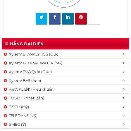
t
i
o
n
HÃNG ĐẠI DIỆN
Xylem/ SI ANALYTICS (Đức)
Xylem/ GLOBAL WATER (Mỹ)
Xylem/ EVOQUA (Đức)
Xylem/ B+S (Anh)
vietCALIB® (Hiệu chuẩn)
TOSOH (Nhật Bản)
TISCH (Mỹ)
TELEDYNE (Mỹ)
SMEG (Ý)