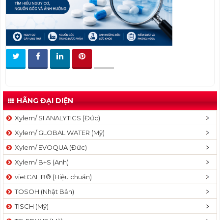
t
i
o
n
HÃNG ĐẠI DIỆN
Xylem/ SI ANALYTICS (Đức)
Xylem/ GLOBAL WATER (Mỹ)
Xylem/ EVOQUA (Đức)
Xylem/ B+S (Anh)
vietCALIB® (Hiệu chuẩn)
TOSOH (Nhật Bản)
TISCH (Mỹ)