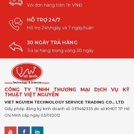
Với đơn hàng trên 1tr VNĐ
HỖ TRỢ 24/7
Hỗ trợ 24h/ngày và 7 ngày/tuần
30 NGÀY TRẢ HÀNG
Trả lại hàng trong vòng 30 ngày
CÔNG TY TNHH THƯƠNG MẠI DỊCH VỤ KỸ
THUẬT VIỆT NGUYỄN
VIET NGUYEN TECHNOLOGY SERVICE TRADING CO., LTD
Giấy phép đăng ký kinh doanh số 0311462335 do sở KHĐT TP Hồ
Chí Minh cấp ngày 03/01/2012