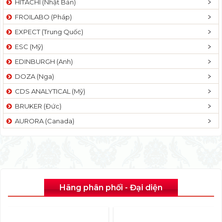
HITACHI (Nhật Bản)
FROILABO (Pháp)
EXPECT (Trung Quốc)
ESC (Mỹ)
EDINBURGH (Anh)
DOZA (Nga)
CDS ANALYTICAL (Mỹ)
BRUKER (Đức)
AURORA (Canada)
Hãng phân phối - Đại diện