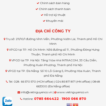
Chính sách bán hàng
Chính sách thanh toán
Hỗ trợ kỹ thuật
Khuyến mãi
ĐỊA CHỈ CÔNG TY
Trụ sở: 211/10/1 đường Vĩnh Viễn, Phường Vườn Lài, Thành phố Hồ Chí
Minh
VPGD tại TP. Hồ Chí Minh: N36 đường số 11 , Phường Đông Hưng
Thuận, Thành phố Hồ Chí Minh
VPGD tại TP. Hà Nội: Tầng 1 tòa nhà INTRACOM, 33 Cầu Diễn,
Phường Xuân Phương, Thành phố Hà Nội
VPGD tại TP. Đà Nẵng: Số 10 Lỗ Giáng 5, Phường Hòa Xuân, Thành
phố Đà Nẵng
Tel: 028. 66 570 570 (HCM office) | 024.85 871 871 (HN office) | 0848
663300 (Đà Nẵng office)
info@vietnguyenco.vn |
www.vietnguyenco.vn
0785 664422
1900 066 870
Hotline:
-