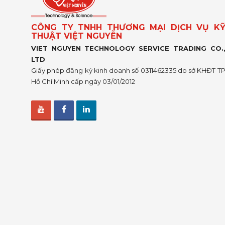
CÔNG TY TNHH THƯƠNG MẠI DỊCH VỤ K
THUẬT VIỆT NGUYỄN
VIET NGUYEN TECHNOLOGY SERVICE TRADING CO.
LTD
Giấy phép đăng ký kinh doanh số 0311462335 do sở KHĐT T
Hồ Chí Minh cấp ngày 03/01/2012