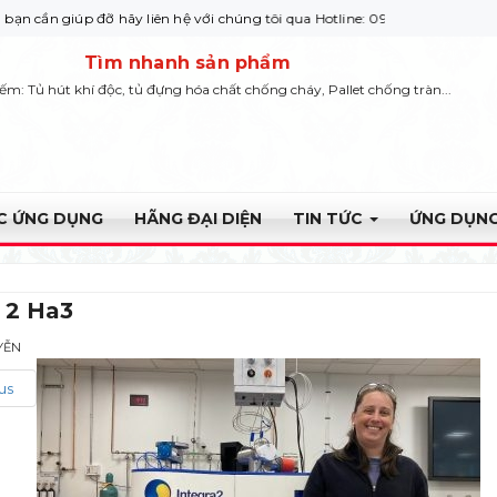
iúp đỡ hãy liên hệ với chúng tôi qua Hotline: 0932 664422
Tìm nhanh sản phẩm
iếm: Tủ hút khí độc, tủ đựng hóa chất chống cháy, Pallet chống tràn...
ỰC ỨNG DỤNG
HÃNG ĐẠI DIỆN
TIN TỨC
ỨNG DỤNG
 2 Ha3
YỄN
us