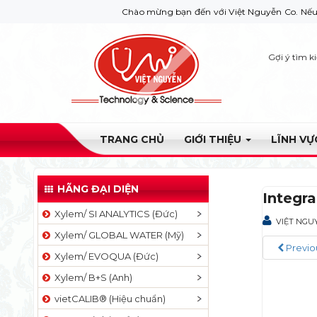
Chào mừng bạn đến với Việt Nguyễn Co. Nếu bạn cần g
Gợi ý tìm k
TRANG CHỦ
GIỚI THIỆU
LĨNH V
HÃNG ĐẠI DIỆN
Integra
Xylem/ SI ANALYTICS (Đức)
VIỆT NGU
Xylem/ GLOBAL WATER (Mỹ)
Previo
Xylem/ EVOQUA (Đức)
Xylem/ B+S (Anh)
vietCALIB® (Hiệu chuẩn)