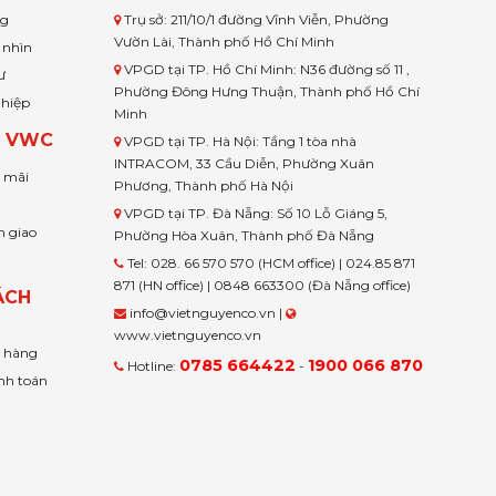
ng
Trụ sở: 211/10/1 đường Vĩnh Viễn, Phường
Vườn Lài, Thành phố Hồ Chí Minh
 nhìn
VPGD tại TP. Hồ Chí Minh: N36 đường số 11 ,
ư
Phường Đông Hưng Thuận, Thành phố Hồ Chí
ghiệp
Minh
H VWC
VPGD tại TP. Hà Nội: Tầng 1 tòa nhà
INTRACOM, 33 Cầu Diễn, Phường Xuân
u mãi
Phương, Thành phố Hà Nội
VPGD tại TP. Đà Nẵng: Số 10 Lỗ Giáng 5,
n giao
Phường Hòa Xuân, Thành phố Đà Nẵng
Tel: 028. 66 570 570 (HCM office) | 024.85 871
871 (HN office) | 0848 663300 (Đà Nẵng office)
ÁCH
info@vietnguyenco.vn |
www.vietnguyenco.vn
n hàng
0785 664422
1900 066 870
Hotline:
-
nh toán
t