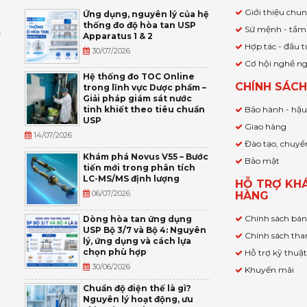
Giới thiệu chu
Ứng dụng, nguyên lý của hệ
thống đo độ hòa tan USP
Sứ mệnh - tầm
Apparatus 1 & 2
Ỹ
Hợp tác - đầu t
30/07/2026
Cơ hội nghề n
,
Hệ thống đo TOC Online
CHÍNH SÁC
trong lĩnh vực Dược phẩm –
P
Giải pháp giám sát nước
tinh khiết theo tiêu chuẩn
Bảo hành - hậ
USP
Giao hàng
14/07/2026
Đào tạo, chuyể
Khám phá Novus V55 – Bước
Bảo mật
tiến mới trong phân tích
LC-MS/MS định lượng
HỖ TRỢ KH
06/07/2026
HÀNG
Chính sách bá
Dòng hòa tan ứng dụng
USP Bộ 3/7 và Bộ 4: Nguyên
Chính sách tha
lý, ứng dụng và cách lựa
chọn phù hợp
Hỗ trợ kỹ thuậ
30/06/2026
Khuyến mãi
Chuẩn độ điện thế là gì?
Nguyên lý hoạt động, ưu