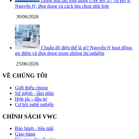
Dòng hòa tan ứng dụng USP Bộ 3/7 và Bộ 4:
Nguyên lý, ứng dụng và cách lựa chọn phù hợp
30/06/2026
Chuẩn độ điện thế là gì? Nguyên lý hoạt động,
ưu điểm và ứng dụng trong phòng thí nghiệm
25/06/2026
VỀ CHÚNG TÔI
Giới thiệu chung
Sứ mệnh - tầm nhìn
Hợp tác - đầu tư
Cơ hội nghề nghiệp
CHÍNH SÁCH VWC
Bảo hành - hậu mãi
Giao hàng