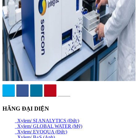
HÃNG ĐẠI DIỆN
Xylem/ SI ANALYTICS (Đức)
Xylem/ GLOBAL WATER (Mỹ)
Xylem/ EVOQUA (Đức)
Xylem/ B+S (Anh)