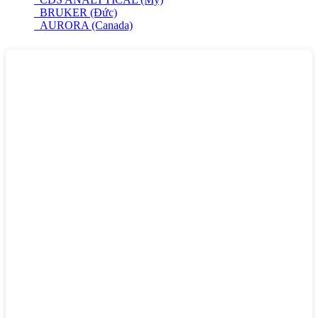
BRUKER (Đức)
AURORA (Canada)