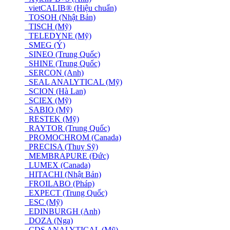
vietCALIB® (Hiệu chuẩn)
TOSOH (Nhật Bản)
TISCH (Mỹ)
TELEDYNE (Mỹ)
SMEG (Ý)
SINEO (Trung Quốc)
SHINE (Trung Quốc)
SERCON (Anh)
SEAL ANALYTICAL (Mỹ)
SCION (Hà Lan)
SCIEX (Mỹ)
SABIO (Mỹ)
RESTEK (Mỹ)
RAYTOR (Trung Quốc)
PROMOCHROM (Canada)
PRECISA (Thuỵ Sỹ)
MEMBRAPURE (Đức)
LUMEX (Canada)
HITACHI (Nhật Bản)
FROILABO (Pháp)
EXPECT (Trung Quốc)
ESC (Mỹ)
EDINBURGH (Anh)
DOZA (Nga)
CDS ANALYTICAL (Mỹ)