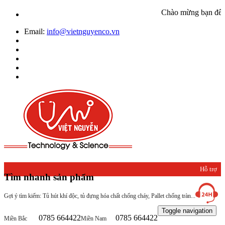
Chào mừng bạn đến với Vi
Email:
info@vietnguyenco.vn
Hỗ trợ
Tìm nhanh sản phẩm
khách
Gợi ý tìm kiếm: Tủ hút khí độc, tủ đựng hóa chất chống cháy, Pallet chống tràn...
hàng
Toggle navigation
0785 664422
0785 664422
Miền Bắc
Miền Nam