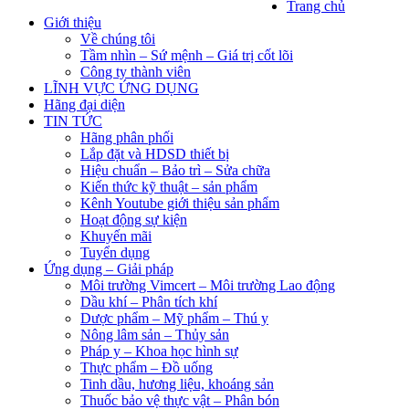
Trang chủ
Giới thiệu
Về chúng tôi
Tầm nhìn – Sứ mệnh – Giá trị cốt lõi
Công ty thành viên
LĨNH VỰC ỨNG DỤNG
Hãng đại diện
TIN TỨC
Hãng phân phối
Lắp đặt và HDSD thiết bị
Hiệu chuẩn – Bảo trì – Sửa chữa
Kiến thức kỹ thuật – sản phẩm
Kênh Youtube giới thiệu sản phẩm
Hoạt động sự kiện
Khuyến mãi
Tuyển dụng
Ứng dụng – Giải pháp
Môi trường Vimcert – Môi trường Lao động
Dầu khí – Phân tích khí
Dược phẩm – Mỹ phẩm – Thú y
Nông lâm sản – Thủy sản
Pháp y – Khoa học hình sự
Thực phẩm – Đồ uống
Tinh dầu, hương liệu, khoáng sản
Thuốc bảo vệ thực vật – Phân bón