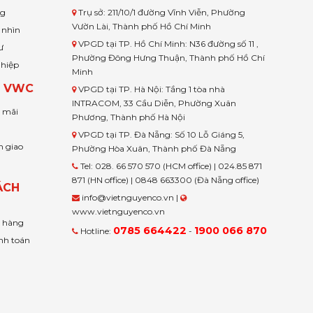
ng
Trụ sở: 211/10/1 đường Vĩnh Viễn, Phường
Vườn Lài, Thành phố Hồ Chí Minh
 nhìn
VPGD tại TP. Hồ Chí Minh: N36 đường số 11 ,
ư
Phường Đông Hưng Thuận, Thành phố Hồ Chí
ghiệp
Minh
H VWC
VPGD tại TP. Hà Nội: Tầng 1 tòa nhà
INTRACOM, 33 Cầu Diễn, Phường Xuân
u mãi
Phương, Thành phố Hà Nội
VPGD tại TP. Đà Nẵng: Số 10 Lỗ Giáng 5,
n giao
Phường Hòa Xuân, Thành phố Đà Nẵng
Tel: 028. 66 570 570 (HCM office) | 024.85 871
871 (HN office) | 0848 663300 (Đà Nẵng office)
ÁCH
info@vietnguyenco.vn |
www.vietnguyenco.vn
n hàng
0785 664422
1900 066 870
Hotline:
-
nh toán
t