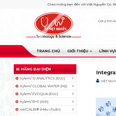
Chào mừng bạn đến với Việt Nguyễn Co. Nếu bạn cần gi
Gợi ý tìm k
TRANG CHỦ
GIỚI THIỆU
LĨNH V
HÃNG ĐẠI DIỆN
Integr
Xylem/ SI ANALYTICS (Đức)
VIỆT NGU
Xylem/ GLOBAL WATER (Mỹ)
Xylem/ EVOQUA (Đức)
Xylem/ B+S (Anh)
vietCALIB® (Hiệu chuẩn)