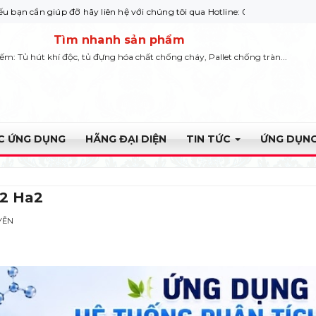
úp đỡ hãy liên hệ với chúng tôi qua Hotline: 0932 664422
Tìm nhanh sản phẩm
iếm: Tủ hút khí độc, tủ đựng hóa chất chống cháy, Pallet chống tràn...
ỰC ỨNG DỤNG
HÃNG ĐẠI DIỆN
TIN TỨC
ỨNG DỤNG
a2 Ha2
YỄN