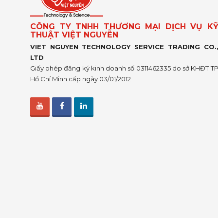
CÔNG TY TNHH THƯƠNG MẠI DỊCH VỤ K
THUẬT VIỆT NGUYỄN
VIET NGUYEN TECHNOLOGY SERVICE TRADING CO.
LTD
Giấy phép đăng ký kinh doanh số 0311462335 do sở KHĐT T
Hồ Chí Minh cấp ngày 03/01/2012