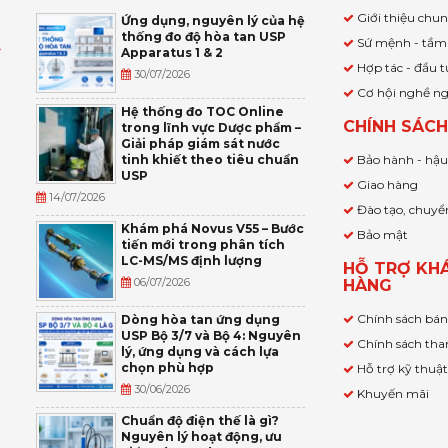
Giới thiệu chu
Ứng dụng, nguyên lý của hệ
thống đo độ hòa tan USP
Sứ mệnh - tầm
Apparatus 1 & 2
Ỹ
Hợp tác - đầu t
30/07/2026
Cơ hội nghề n
,
Hệ thống đo TOC Online
CHÍNH SÁC
trong lĩnh vực Dược phẩm –
P
Giải pháp giám sát nước
tinh khiết theo tiêu chuẩn
Bảo hành - hậ
USP
Giao hàng
14/07/2026
Đào tạo, chuyể
Khám phá Novus V55 – Bước
Bảo mật
tiến mới trong phân tích
LC-MS/MS định lượng
HỖ TRỢ KH
06/07/2026
HÀNG
Chính sách bá
Dòng hòa tan ứng dụng
USP Bộ 3/7 và Bộ 4: Nguyên
Chính sách tha
lý, ứng dụng và cách lựa
chọn phù hợp
Hỗ trợ kỹ thuậ
30/06/2026
Khuyến mãi
Chuẩn độ điện thế là gì?
Nguyên lý hoạt động, ưu