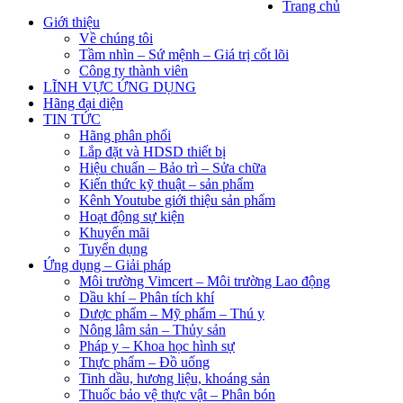
Trang chủ
Giới thiệu
Về chúng tôi
Tầm nhìn – Sứ mệnh – Giá trị cốt lõi
Công ty thành viên
LĨNH VỰC ỨNG DỤNG
Hãng đại diện
TIN TỨC
Hãng phân phối
Lắp đặt và HDSD thiết bị
Hiệu chuẩn – Bảo trì – Sửa chữa
Kiến thức kỹ thuật – sản phẩm
Kênh Youtube giới thiệu sản phẩm
Hoạt động sự kiện
Khuyến mãi
Tuyển dụng
Ứng dụng – Giải pháp
Môi trường Vimcert – Môi trường Lao động
Dầu khí – Phân tích khí
Dược phẩm – Mỹ phẩm – Thú y
Nông lâm sản – Thủy sản
Pháp y – Khoa học hình sự
Thực phẩm – Đồ uống
Tinh dầu, hương liệu, khoáng sản
Thuốc bảo vệ thực vật – Phân bón