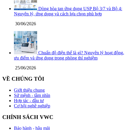
Dòng hòa tan ứng dụng USP Bộ 3/7 và Bộ 4:
Nguyên lý, ứng dụng và cách lựa chọn phù hợp
30/06/2026
Chuẩn độ điện thế là gì? Nguyên lý hoạt động,
ưu điểm và ứng dụng trong phòng thí nghiệm
25/06/2026
VỀ CHÚNG TÔI
Giới thiệu chung
Sứ mệnh - tầm nhìn
Hợp tác - đầu tư
Cơ hội nghề nghiệp
CHÍNH SÁCH VWC
Bảo hành - hậu mãi