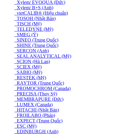
Xylem/ EVOQUA (Đức)
Xylem/ B+S (Anh)
vietCALIB® (Hiệu chuẩn)
TOSOH (Nhật Bản)
TISCH (Mỹ)
TELEDYNE (Mỹ)
SMEG (Ý)
SINEO (Trung Quốc)
SHINE (Trung Quốc)
SERCON (Anh)
SEAL ANALYTICAL (Mỹ)
SCION (Hà Lan)
SCIEX (Mỹ)
SABIO (Mỹ)
RESTEK (Mỹ)
RAYTOR (Trung Quốc)
PROMOCHROM (Canada)
PRECISA (Thuỵ Sỹ)
MEMBRAPURE (Đức)
LUMEX (Canada)
HITACHI (Nhật Bản)
FROILABO (Pháp)
EXPECT (Trung Quốc)
ESC (Mỹ)
EDINBURGH (Anh)