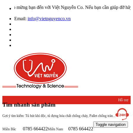
ào mừng bạn đến với Việt Nguyễn Co. Nếu bạn cần giúp đỡ hãy liên h
Email:
info@vietnguyenco.vn
Hỗ trợ
Tìm nhanh sản phẩm
khách
Gợi ý tìm kiếm: Tủ hút khí độc, tủ đựng hóa chất chống cháy, Pallet chống tràn...
hàng
Toggle navigation
0785 664422
0785 664422
Miền Bắc
Miền Nam