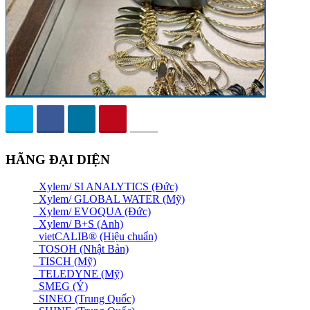
HÃNG ĐẠI DIỆN
Xylem/ SI ANALYTICS (Đức)
Xylem/ GLOBAL WATER (Mỹ)
Xylem/ EVOQUA (Đức)
Xylem/ B+S (Anh)
vietCALIB® (Hiệu chuẩn)
TOSOH (Nhật Bản)
TISCH (Mỹ)
TELEDYNE (Mỹ)
SMEG (Ý)
SINEO (Trung Quốc)