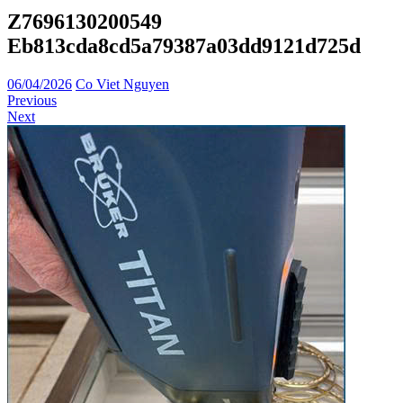
Z7696130200549
Eb813cda8cd5a79387a03dd9121d725d
06/04/2026
Co Viet Nguyen
Previous
Next