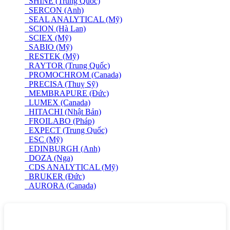
SHINE (Trung Quốc)
SERCON (Anh)
SEAL ANALYTICAL (Mỹ)
SCION (Hà Lan)
SCIEX (Mỹ)
SABIO (Mỹ)
RESTEK (Mỹ)
RAYTOR (Trung Quốc)
PROMOCHROM (Canada)
PRECISA (Thuỵ Sỹ)
MEMBRAPURE (Đức)
LUMEX (Canada)
HITACHI (Nhật Bản)
FROILABO (Pháp)
EXPECT (Trung Quốc)
ESC (Mỹ)
EDINBURGH (Anh)
DOZA (Nga)
CDS ANALYTICAL (Mỹ)
BRUKER (Đức)
AURORA (Canada)