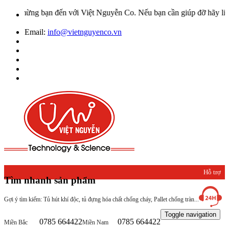
o mừng bạn đến với Việt Nguyễn Co. Nếu bạn cần giúp đỡ hãy liên hệ
Email:
info@vietnguyenco.vn
Hỗ trợ
Tìm nhanh sản phẩm
khách
Gợi ý tìm kiếm: Tủ hút khí độc, tủ đựng hóa chất chống cháy, Pallet chống tràn...
hàng
Toggle navigation
0785 664422
0785 664422
Miền Bắc
Miền Nam