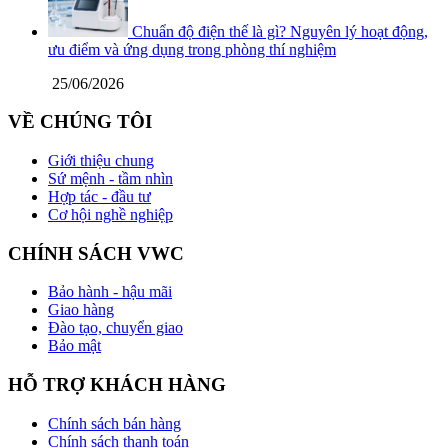
Chuẩn độ điện thế là gì? Nguyên lý hoạt động,
ưu điểm và ứng dụng trong phòng thí nghiệm
25/06/2026
VỀ CHÚNG TÔI
Giới thiệu chung
Sứ mệnh - tầm nhìn
Hợp tác - đầu tư
Cơ hội nghề nghiệp
CHÍNH SÁCH VWC
Bảo hành - hậu mãi
Giao hàng
Đào tạo, chuyển giao
Bảo mật
HỖ TRỢ KHÁCH HÀNG
Chính sách bán hàng
Chính sách thanh toán