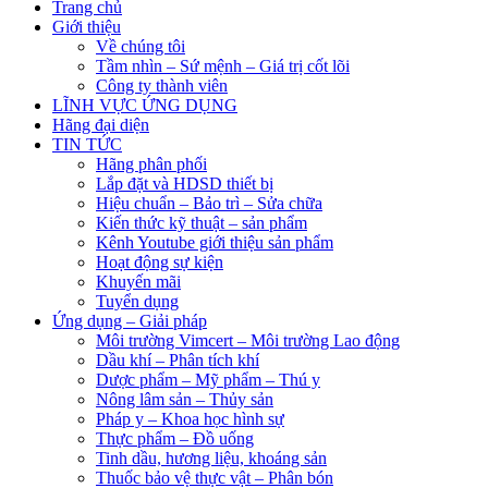
Trang chủ
Giới thiệu
Về chúng tôi
Tầm nhìn – Sứ mệnh – Giá trị cốt lõi
Công ty thành viên
LĨNH VỰC ỨNG DỤNG
Hãng đại diện
TIN TỨC
Hãng phân phối
Lắp đặt và HDSD thiết bị
Hiệu chuẩn – Bảo trì – Sửa chữa
Kiến thức kỹ thuật – sản phẩm
Kênh Youtube giới thiệu sản phẩm
Hoạt động sự kiện
Khuyến mãi
Tuyển dụng
Ứng dụng – Giải pháp
Môi trường Vimcert – Môi trường Lao động
Dầu khí – Phân tích khí
Dược phẩm – Mỹ phẩm – Thú y
Nông lâm sản – Thủy sản
Pháp y – Khoa học hình sự
Thực phẩm – Đồ uống
Tinh dầu, hương liệu, khoáng sản
Thuốc bảo vệ thực vật – Phân bón