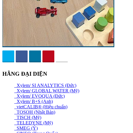
HÃNG ĐẠI DIỆN
Xylem/ SI ANALYTICS (Đức)
Xylem/ GLOBAL WATER (Mỹ)
Xylem/ EVOQUA (Đức)
Xylem/ B+S (Anh)
vietCALIB® (Hiệu chuẩn)
TOSOH (Nhật Bản)
TISCH (Mỹ)
TELEDYNE (Mỹ)
SMEG (Ý)