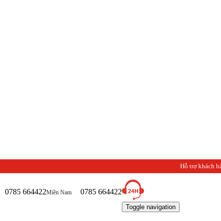
C
Hỗ trợ khách h
0785 664422
0785 664422
Miền Nam
Toggle navigation