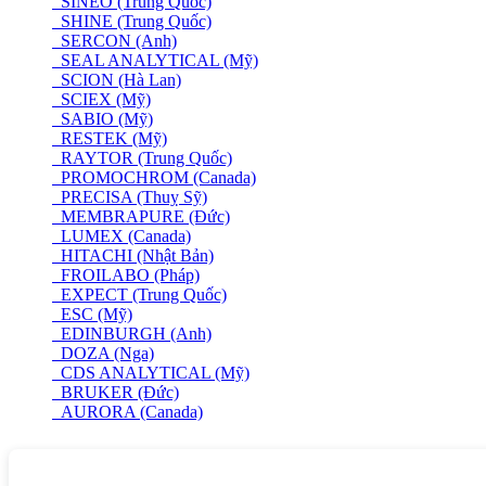
SINEO (Trung Quốc)
SHINE (Trung Quốc)
SERCON (Anh)
SEAL ANALYTICAL (Mỹ)
SCION (Hà Lan)
SCIEX (Mỹ)
SABIO (Mỹ)
RESTEK (Mỹ)
RAYTOR (Trung Quốc)
PROMOCHROM (Canada)
PRECISA (Thuỵ Sỹ)
MEMBRAPURE (Đức)
LUMEX (Canada)
HITACHI (Nhật Bản)
FROILABO (Pháp)
EXPECT (Trung Quốc)
ESC (Mỹ)
EDINBURGH (Anh)
DOZA (Nga)
CDS ANALYTICAL (Mỹ)
BRUKER (Đức)
AURORA (Canada)