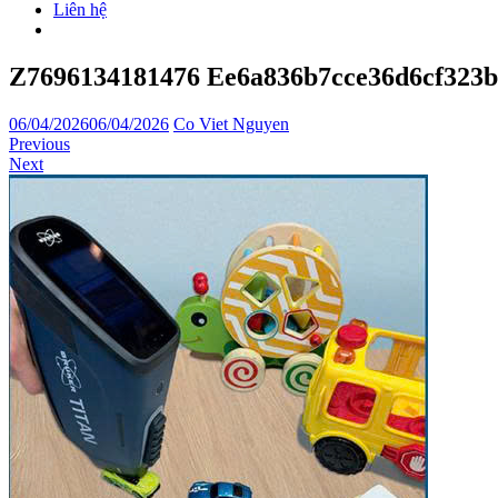
Liên hệ
Z7696134181476 Ee6a836b7cce36d6cf323b
06/04/2026
06/04/2026
Co Viet Nguyen
Previous
Next