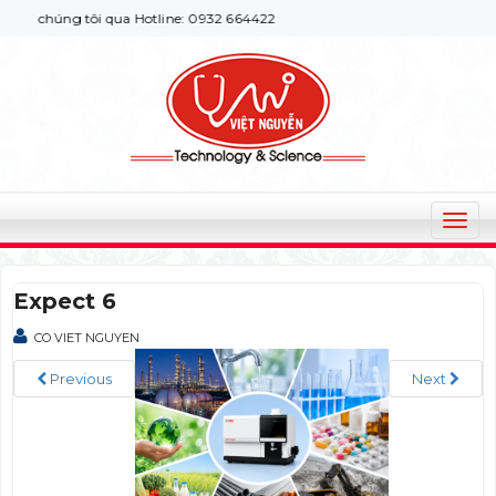
i chúng tôi qua Hotline: 0932 664422
T
o
g
Expect 6
g
l
CO VIET NGUYEN
e
n
Previous
Next
a
v
i
g
a