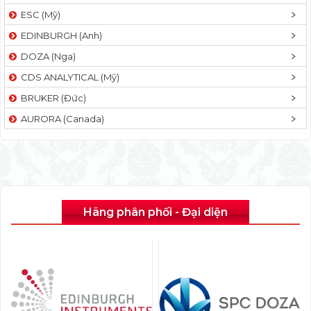
ESC (Mỹ)
EDINBURGH (Anh)
DOZA (Nga)
CDS ANALYTICAL (Mỹ)
BRUKER (Đức)
AURORA (Canada)
Hãng phân phối - Đại diện