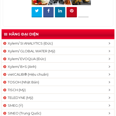
t
i
o
n
HÃNG ĐẠI DIỆN
Xylem/ SI ANALYTICS (Đức)
Xylem/ GLOBAL WATER (Mỹ)
Xylem/ EVOQUA (Đức)
Xylem/ B+S (Anh)
vietCALIB® (Hiệu chuẩn)
TOSOH (Nhật Bản)
TISCH (Mỹ)
TELEDYNE (Mỹ)
SMEG (Ý)
SINEO (Trung Quốc)