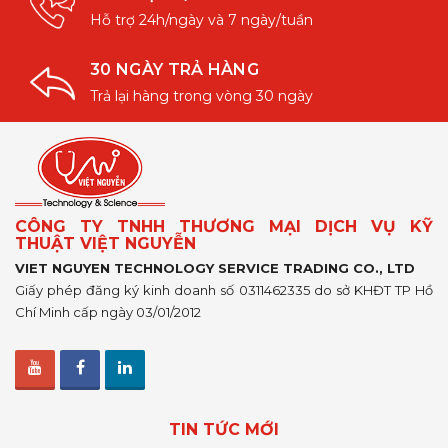
Hỗ trợ 24h/ngày và 7 ngày/tuần
30 NGÀY TRẢ HÀNG
Trả lại hàng trong vòng 30 ngày
CÔNG TY TNHH THƯƠNG MẠI DỊCH VỤ KỸ
THUẬT VIỆT NGUYỄN
VIET NGUYEN TECHNOLOGY SERVICE TRADING CO., LTD
Giấy phép đăng ký kinh doanh số 0311462335 do sở KHĐT TP Hồ
Chí Minh cấp ngày 03/01/2012
TIN TỨC MỚI