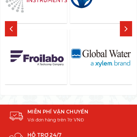
MIỄN PHÍ VẬN CHUYỂN
Với đơn hàng trên 1tr VNĐ
HỖ TRỢ 24/7