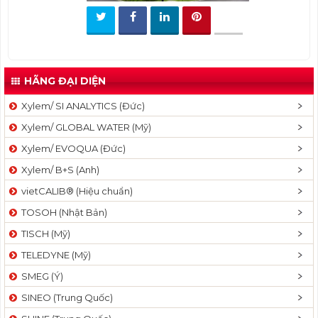
t
i
o
n
HÃNG ĐẠI DIỆN
Xylem/ SI ANALYTICS (Đức)
Xylem/ GLOBAL WATER (Mỹ)
Xylem/ EVOQUA (Đức)
Xylem/ B+S (Anh)
vietCALIB® (Hiệu chuẩn)
TOSOH (Nhật Bản)
TISCH (Mỹ)
TELEDYNE (Mỹ)
SMEG (Ý)
SINEO (Trung Quốc)