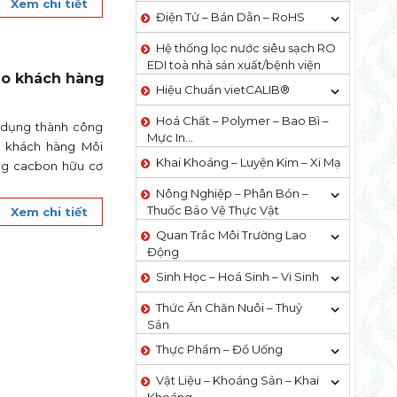
Xem chi tiết
Điện Tử – Bán Dẫn – RoHS
Hệ thống lọc nước siêu sạch RO
EDI​​ toà nhà sản xuất/bệnh viện
ho khách hàng
Hiệu Chuẩn vietCALIB®
Hoá Chất – Polymer – Bao Bì –
 dụng thành công
Mực In…
 khách hàng Môi
Khai Khoáng – Luyện Kim – Xi Mạ
ng cacbon hữu cơ
Nông Nghiệp – Phân Bón –
Thuốc Bảo Vệ Thực Vật
Xem chi tiết
Quan Trắc Môi Trường Lao
Động
Sinh Học – Hoá Sinh – Vi Sinh
Thức Ăn Chăn Nuôi – Thuỷ
Sản
Thực Phẩm – Đồ Uống
Vật Liệu – Khoáng Sản – Khai