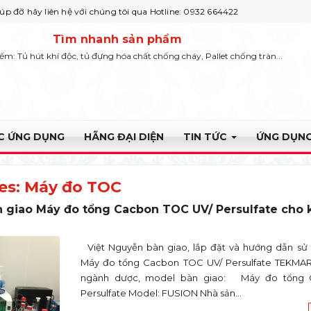
liên hệ với chúng tôi qua Hotline: 0932 664422
Tìm nhanh sản phẩm
iếm: Tủ hút khí độc, tủ đựng hóa chất chống cháy, Pallet chống tràn...
ỰC ỨNG DỤNG
HÃNG ĐẠI DIỆN
TIN TỨC
ỨNG DỤNG
es:
Máy đo TOC
n giao Máy đo tổng Cacbon TOC UV/ Persulfate cho
Việt Nguyễn bàn giao, lắp đặt và hướng dẫn sử
Máy đo tổng Cacbon TOC UV/ Persulfate TEKMA
ngành dược, model bàn giao: Máy đo tổng 
Persulfate Model: FUSION Nhà sản...