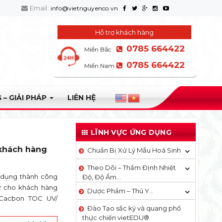
Email:
info@vietnguyenco.vn
Hỗ trợ khách hàng
0785 664422
Miền Bắc
0785 664422
Miền Nam
 – GIẢI PHÁP
LIÊN HỆ
LĨNH VỰC ỨNG DỤNG
 khách hàng
Chuẩn Bị Xử Lý Mẫu Hoá Sinh
Theo Dõi – Thẩm Định Nhiệt
 dụng thành công
Độ, Độ Ẩm…
R cho khách hàng
Dược Phẩm – Thú Y…
Cacbon TOC UV/
Đào Tạo sắc ký và quang phổ
thực chiến vietEDU®