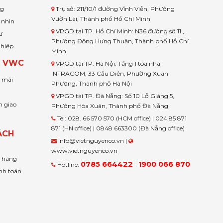
ng
Trụ sở: 211/10/1 đường Vĩnh Viễn, Phường
Vườn Lài, Thành phố Hồ Chí Minh
 nhìn
VPGD tại TP. Hồ Chí Minh: N36 đường số 11 ,
ư
Phường Đông Hưng Thuận, Thành phố Hồ Chí
ghiệp
Minh
H VWC
VPGD tại TP. Hà Nội: Tầng 1 tòa nhà
INTRACOM, 33 Cầu Diễn, Phường Xuân
u mãi
Phương, Thành phố Hà Nội
VPGD tại TP. Đà Nẵng: Số 10 Lỗ Giáng 5,
n giao
Phường Hòa Xuân, Thành phố Đà Nẵng
Tel: 028. 66 570 570 (HCM office) | 024.85 871
871 (HN office) | 0848 663300 (Đà Nẵng office)
ÁCH
info@vietnguyenco.vn |
www.vietnguyenco.vn
n hàng
0785 664422
1900 066 870
Hotline:
-
nh toán
t