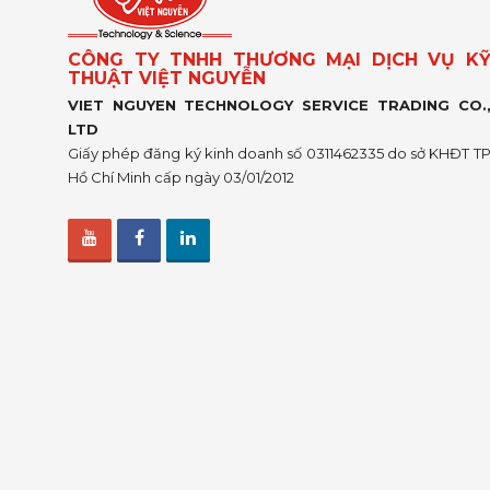
CÔNG TY TNHH THƯƠNG MẠI DỊCH VỤ K
THUẬT VIỆT NGUYỄN
VIET NGUYEN TECHNOLOGY SERVICE TRADING CO.
LTD
Giấy phép đăng ký kinh doanh số 0311462335 do sở KHĐT T
Hồ Chí Minh cấp ngày 03/01/2012