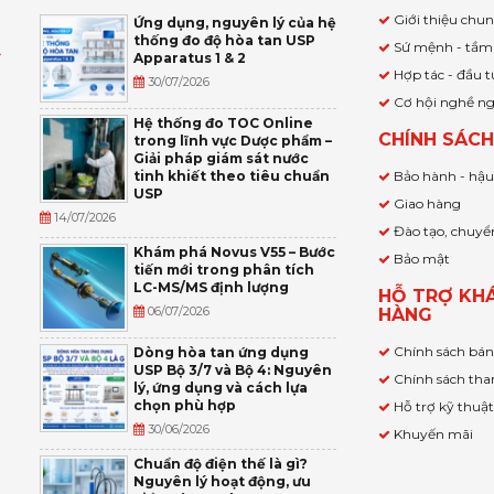
Giới thiệu chu
Ứng dụng, nguyên lý của hệ
thống đo độ hòa tan USP
Sứ mệnh - tầm
Apparatus 1 & 2
Ỹ
Hợp tác - đầu t
30/07/2026
Cơ hội nghề n
,
Hệ thống đo TOC Online
CHÍNH SÁC
trong lĩnh vực Dược phẩm –
P
Giải pháp giám sát nước
tinh khiết theo tiêu chuẩn
Bảo hành - hậ
USP
Giao hàng
14/07/2026
Đào tạo, chuyể
Khám phá Novus V55 – Bước
Bảo mật
tiến mới trong phân tích
LC-MS/MS định lượng
HỖ TRỢ KH
06/07/2026
HÀNG
Chính sách bá
Dòng hòa tan ứng dụng
USP Bộ 3/7 và Bộ 4: Nguyên
Chính sách tha
lý, ứng dụng và cách lựa
chọn phù hợp
Hỗ trợ kỹ thuậ
30/06/2026
Khuyến mãi
Chuẩn độ điện thế là gì?
Nguyên lý hoạt động, ưu