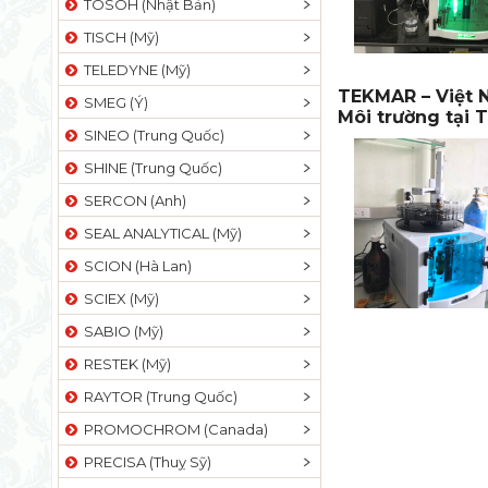
TOSOH (Nhật Bản)
TISCH (Mỹ)
TELEDYNE (Mỹ)
TEKMAR – Việt 
SMEG (Ý)
Môi trường tại 
SINEO (Trung Quốc)
SHINE (Trung Quốc)
SERCON (Anh)
SEAL ANALYTICAL (Mỹ)
SCION (Hà Lan)
SCIEX (Mỹ)
SABIO (Mỹ)
RESTEK (Mỹ)
RAYTOR (Trung Quốc)
PROMOCHROM (Canada)
PRECISA (Thuỵ Sỹ)