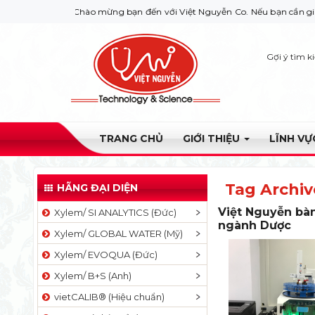
Chào mừng bạn đến với Việt Nguyễn Co. Nếu bạn cần giúp đỡ hãy 
Gợi ý tìm k
TRANG CHỦ
GIỚI THIỆU
LĨNH V
Tag Archiv
HÃNG ĐẠI DIỆN
Việt Nguyễn bà
Xylem/ SI ANALYTICS (Đức)
ngành Dược
Xylem/ GLOBAL WATER (Mỹ)
Xylem/ EVOQUA (Đức)
Xylem/ B+S (Anh)
vietCALIB® (Hiệu chuẩn)