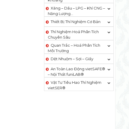
Khoáng
Xăng – Dầu – LPG – Khí CNG –
Năng Lượng…
Thiết Bị Thí Nghiệm Cơ Bản
Thí Nghiệm Hoá Phân Tích
Chuyên Sâu
Quan Trắc – Hoá Phân Tích
Môi Trường
Dệt Nhuộm – Sợi – Giấy
An Toàn Lao Động vietSAFE®
– Nội Thất funiLAB®
Vật Tư Tiêu Hao Thí Nghiệm
vietSER®