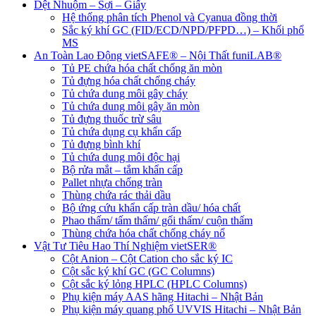
Dệt Nhuộm – Sợi – Giấy
Hệ thống phân tích Phenol và Cyanua đồng thời
Sắc ký khí GC (FID/ECD/NPD/PFPD…) – Khối phổ
MS
An Toàn Lao Động vietSAFE® – Nội Thất funiLAB®
Tủ PE chứa hóa chất chống ăn mòn
Tủ đựng hóa chất chống cháy
Tủ chứa dung môi gây cháy
Tủ chứa dung môi gây ăn mòn
Tủ đựng thuốc trừ sâu
Tủ chứa dụng cụ khẩn cấp
Tủ đựng bình khí
Tủ chứa dung môi độc hại
Bộ rửa mắt – tắm khẩn cấp
Pallet nhựa chống tràn
Thùng chứa rác thải dầu
Bộ ứng cứu khẩn cấp tràn dầu/ hóa chất
Phao thấm/ tấm thấm/ gối thấm/ cuộn thấm
Thùng chứa hóa chất chống cháy nổ
Vật Tư Tiêu Hao Thí Nghiệm vietSER®
Cột Anion – Cột Cation cho sắc ký IC
Cột sắc ký khí GC (GC Columns)
Cột sắc ký lỏng HPLC (HPLC Columns)
Phụ kiện máy AAS hãng Hitachi – Nhật Bản
Phụ kiện máy quang phổ UVVIS Hitachi – Nhật Bản