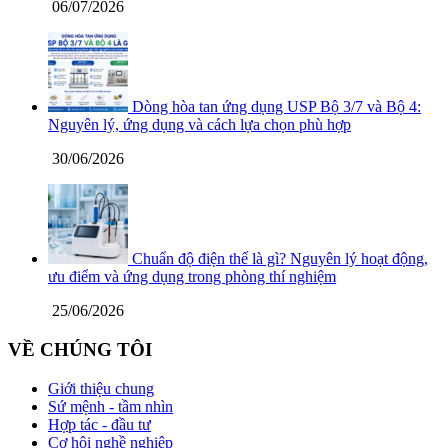
06/07/2026
Dòng hòa tan ứng dụng USP Bộ 3/7 và Bộ 4:
Nguyên lý, ứng dụng và cách lựa chọn phù hợp
30/06/2026
Chuẩn độ điện thế là gì? Nguyên lý hoạt động,
ưu điểm và ứng dụng trong phòng thí nghiệm
25/06/2026
VỀ CHÚNG TÔI
Giới thiệu chung
Sứ mệnh - tầm nhìn
Hợp tác - đầu tư
Cơ hội nghề nghiệp