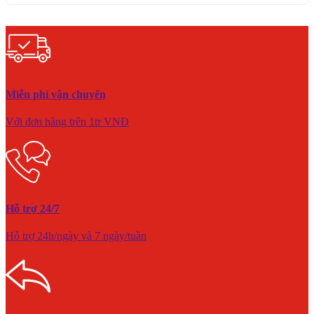
Miễn phí vận chuyển
Với đơn hàng trên 1tr VNĐ
Hỗ trợ 24/7
Hỗ trợ 24h/ngày và 7 ngày/tuần