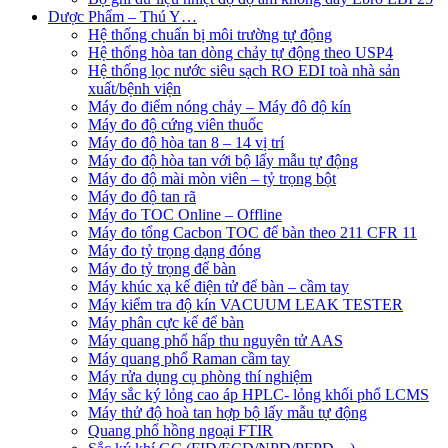
Dược Phẩm – Thú Y…
Hệ thống chuẩn bị môi trường tự động
Hệ thống hòa tan dòng chảy tự động theo USP4
Hệ thống lọc nước siêu sạch RO EDI​​ toà nhà sản
xuất/bệnh viện
Máy đo điểm nóng chảy – Máy đô độ kín
Máy đo độ cứng viên thuốc
Máy đo độ hòa tan 8 – 14 vị trí
Máy đo độ hòa tan với bộ lấy mẫu tự động
Máy đo độ mài mòn viên – tỷ trọng bột
Máy đo độ tan rã
Máy đo TOC Online – Offline
Máy đo tổng Cacbon TOC để bàn theo 211 CFR 11
Máy đo tỷ trọng dạng đóng
Máy đo tỷ trọng để bàn
Máy khúc xạ kế điện tử để bàn – cầm tay
Máy kiểm tra độ kín VACUUM LEAK TESTER
Máy phân cực kế để bàn
Máy quang phổ hấp thu nguyên tử AAS
Máy quang phổ Raman cầm tay
Máy rửa dụng cụ phòng thí nghiệm
Máy sắc ký lỏng cao áp HPLC- lỏng khối phổ LCMS
Máy thử độ hoà tan hợp bộ lấy mẫu tự động
Quang phổ hồng ngoại FTIR