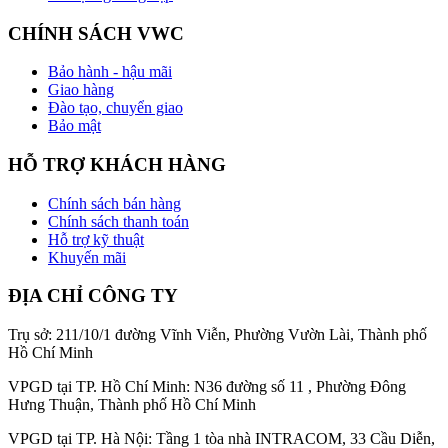
CHÍNH SÁCH VWC
Bảo hành - hậu mãi
Giao hàng
Đào tạo, chuyển giao
Bảo mật
HỖ TRỢ KHÁCH HÀNG
Chính sách bán hàng
Chính sách thanh toán
Hỗ trợ kỹ thuật
Khuyến mãi
ĐỊA CHỈ CÔNG TY
Trụ sở: 211/10/1 đường Vĩnh Viễn, Phường Vườn Lài, Thành phố
Hồ Chí Minh
VPGD tại TP. Hồ Chí Minh: N36 đường số 11 , Phường Đông
Hưng Thuận, Thành phố Hồ Chí Minh
VPGD tại TP. Hà Nội: Tầng 1 tòa nhà INTRACOM, 33 Cầu Diễn,