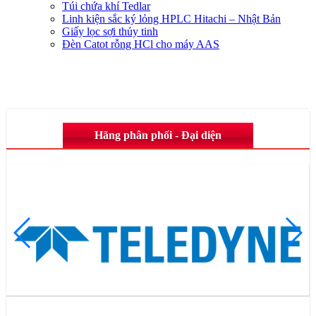
Túi chứa khí Tedlar
Linh kiện sắc ký lỏng HPLC Hitachi – Nhật Bản
Giấy lọc sợi thủy tinh
Đèn Catot rỗng HCl cho máy AAS
Hãng phân phối - Đại diện