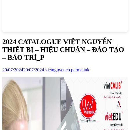
2024 CATALOGUE VIỆT NGUYỄN _
THIẾT BỊ – HIỆU CHUẨN – ĐÀO TẠO
– BẢO TRÌ_P
20/07/2024
20/07/2024
vietnguyenco
permalink