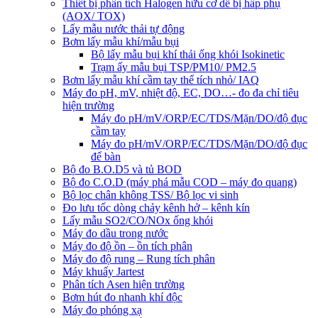
Thiết bị phân tích Halogen hữu cơ dễ bị hấp phụ
(AOX/ TOX)
Lấy mẫu nước thải tự động
Bơm lấy mẫu khí/mẫu bụi
Bộ lấy mẫu bụi khí thải ống khói Isokinetic
Trạm ấy mẫu bụi TSP/PM10/ PM2.5
Bơm lấy mẫu khí cầm tay thể tích nhỏ/ IAQ
Máy đo pH, mV, nhiệt độ, EC, DO…- đo đa chỉ tiêu
hiện trường
Máy đo pH/mV/ORP/EC/TDS/Mặn/DO/độ đục
cầm tay
Máy đo pH/mV/ORP/EC/TDS/Mặn/DO/độ đục
để bàn
Bộ đo B.O.D5 và tủ BOD
Bộ đo C.O.D (máy phá mẫu COD – máy đo quang)
Bộ lọc chân không TSS/ Bộ lọc vi sinh
Đo lưu tốc dòng chảy kênh hở – kênh kín
Lấy mẫu SO2/CO/NOx ống khói
Máy đo dầu trong nước
Máy đo độ ồn – ồn tích phân
Máy đo độ rung – Rung tích phân
Máy khuấy Jartest
Phân tích Asen hiện trường
Bơm hút đo nhanh khí độc
Máy đo phóng xạ