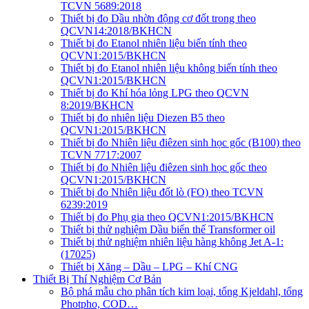
TCVN 5689:2018
Thiết bị đo Dầu nhờn động cơ đốt trong theo
QCVN14:2018/BKHCN
Thiết bị đo Etanol nhiên liệu biến tính theo
QCVN1:2015/BKHCN
Thiết bị đo Etanol nhiên liệu không biến tính theo
QCVN1:2015/BKHCN
Thiết bị đo Khí hóa lỏng LPG theo QCVN
8:2019/BKHCN
Thiết bị đo nhiên liệu Diezen B5 theo
QCVN1:2015/BKHCN
Thiết bị đo Nhiên liệu điêzen sinh học gốc (B100) theo
TCVN 7717:2007
Thiết bị đo Nhiên liệu điêzen sinh học gốc theo
QCVN1:2015/BKHCN
Thiết bị đo Nhiên liệu đốt lò (FO) theo TCVN
6239:2019
Thiết bị đo Phụ gia theo QCVN1:2015/BKHCN
Thiết bị thử nghiệm Dầu biến thế Transformer oil
Thiết bị thử nghiệm nhiên liệu hàng không Jet A-1:
(17025)
Thiết bị Xăng – Dầu – LPG – Khí CNG
Thiết Bị Thí Nghiệm Cơ Bản
Bộ phá mẫu cho phân tích kim loại, tổng Kjeldahl, tổng
Photpho, COD…