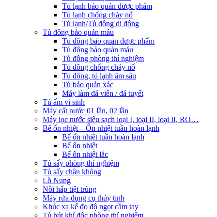
Tủ lạnh bảo quản dược phẩm
Tủ lạnh chống cháy nổ
Tủ lạnh/Tủ đông di động
Tủ đông bảo quản mẫu
Tủ đông bảo quản dược phẩm
Tủ đông bảo quản máu
Tủ đông phòng thí nghiệm
Tủ đông chống cháy nổ
Tủ đông, tủ lạnh âm sâu
Tủ bảo quản xác
Máy làm đá viên / đá tuyết
Tủ ấm vi sinh
Máy cất nước 01 lần, 02 lần
Máy lọc nước siêu sạch loại I, loại II, loại II, RO…
Bể ổn nhiệt – Ổn nhiệt tuần hoàn lạnh
Bể ổn nhiệt tuần hoàn lạnh
Bể ổn nhiệt
Bể ổn nhiệt lắc
Tủ sấy phòng thí nghiệm
Tủ sấy chân không
Lò Nung
Nồi hấp tiệt trùng
Máy rửa dụng cụ thủy tinh
Khúc xạ kế đo độ ngọt cầm tay
Tủ hút khí độc phòng thí nghiệm