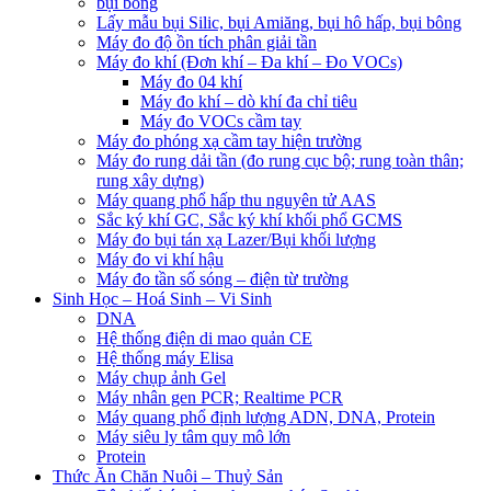
bụi bông
Lấy mẫu bụi Silic, bụi Amiăng, bụi hô hấp, bụi bông
Máy đo độ ồn tích phân giải tần
Máy đo khí (Đơn khí – Đa khí – Đo VOCs)
Máy đo 04 khí
Máy đo khí – dò khí đa chỉ tiêu
Máy đo VOCs cầm tay
Máy đo phóng xạ cầm tay hiện trường
Máy đo rung dải tần (đo rung cục bộ; rung toàn thân;
rung xây dựng)
Máy quang phổ hấp thu nguyên tử AAS
Sắc ký khí GC, Sắc ký khí khối phổ GCMS
Máy đo bụi tán xạ Lazer/Bụi khối lượng
Máy đo vi khí hậu
Máy đo tần số sóng – điện từ trường
Sinh Học – Hoá Sinh – Vi Sinh
DNA
Hệ thống điện di mao quản CE
Hệ thống máy Elisa
Máy chụp ảnh Gel
Máy nhân gen PCR; Realtime PCR
Máy quang phổ định lượng ADN, DNA, Protein
Máy siêu ly tâm quy mô lớn
Protein
Thức Ăn Chăn Nuôi – Thuỷ Sản