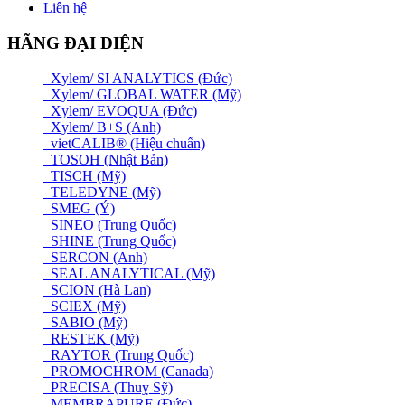
Liên hệ
HÃNG ĐẠI DIỆN
Xylem/ SI ANALYTICS (Đức)
Xylem/ GLOBAL WATER (Mỹ)
Xylem/ EVOQUA (Đức)
Xylem/ B+S (Anh)
vietCALIB® (Hiệu chuẩn)
TOSOH (Nhật Bản)
TISCH (Mỹ)
TELEDYNE (Mỹ)
SMEG (Ý)
SINEO (Trung Quốc)
SHINE (Trung Quốc)
SERCON (Anh)
SEAL ANALYTICAL (Mỹ)
SCION (Hà Lan)
SCIEX (Mỹ)
SABIO (Mỹ)
RESTEK (Mỹ)
RAYTOR (Trung Quốc)
PROMOCHROM (Canada)
PRECISA (Thuỵ Sỹ)
MEMBRAPURE (Đức)