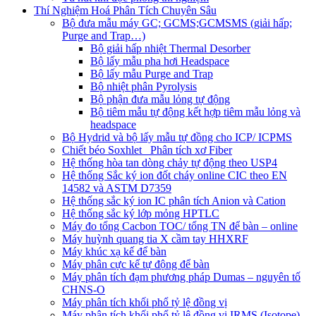
Thí Nghiệm Hoá Phân Tích Chuyên Sâu
Bộ đưa mẫu máy GC; GCMS;GCMSMS (giải hấp;
Purge and Trap…)
Bộ giải hấp nhiệt Thermal Desorber
Bộ lấy mẫu pha hơi Headspace
Bộ lấy mẫu Purge and Trap
Bộ nhiệt phân Pyrolysis
Bộ phận đưa mẫu lỏng tự động
Bộ tiêm mẫu tự động kết hợp tiêm mẫu lỏng và
headspace
Bộ Hydrid và bộ lấy mẫu tự đồng cho ICP/ ICPMS
Chiết béo Soxhlet_ Phân tích xơ Fiber
Hệ thống hòa tan dòng chảy tự động theo USP4
Hệ thống Sắc ký ion đốt cháy online CIC theo EN
14582 và ASTM D7359
Hệ thống sắc ký ion IC phân tích Anion và Cation
Hệ thống sắc ký lớp mỏng HPTLC
Máy đo tổng Cacbon TOC/ tổng TN để bàn – online
Máy huỳnh quang tia X cầm tay HHXRF
Máy khúc xạ kế để bàn
Máy phân cực kế tự động để bàn
Máy phân tích đạm phương pháp Dumas – nguyên tố
CHNS-O
Máy phân tích khối phổ tỷ lệ đồng vị
Máy phân tích khối phổ tỷ lệ đồng vị IRMS (Isotope)