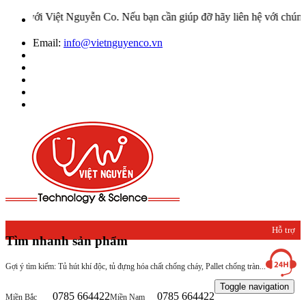
Việt Nguyễn Co. Nếu bạn cần giúp đỡ hãy liên hệ với chúng tôi qua 
Email:
info@vietnguyenco.vn
Hỗ trợ
Tìm nhanh sản phẩm
khách
Gợi ý tìm kiếm: Tủ hút khí độc, tủ đựng hóa chất chống cháy, Pallet chống tràn...
hàng
Toggle navigation
0785 664422
0785 664422
Miền Bắc
Miền Nam