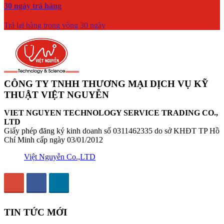
30 ngày trả hàng
Trả lại hàng trong vòng 30 ngày
CÔNG TY TNHH THƯƠNG MẠI DỊCH VỤ KỸ
THUẬT VIỆT NGUYỄN
VIET NGUYEN TECHNOLOGY SERVICE TRADING CO.,
LTD
Giấy phép đăng ký kinh doanh số 0311462335 do sở KHĐT TP Hồ
Chí Minh cấp ngày 03/01/2012
Việt Nguyễn Co.,LTD
TIN TỨC MỚI