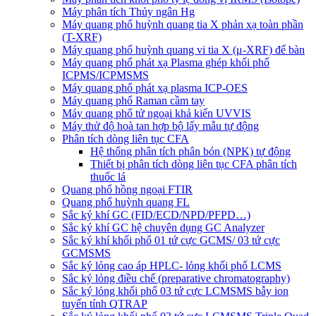
Máy phân tích Thủy ngân Hg
Máy quang phổ huỳnh quang tia X phản xạ toàn phần
(T-XRF)
Máy quang phổ huỳnh quang vi tia X (μ-XRF) để bàn
Máy quang phổ phát xạ Plasma ghép khối phổ
ICPMS/ICPMSMS
Máy quang phổ phát xạ plasma ICP-OES
Máy quang phổ Raman cầm tay
Máy quang phổ tử ngoại khả kiến UVVIS
Máy thử độ hoà tan hợp bộ lấy mẫu tự động
Phân tích dòng liên tục CFA
Hệ thống phân tích phân bón (NPK) tự động
Thiết bị phân tích dòng liên tục CFA phân tích
thuốc lá
Quang phổ hồng ngoại FTIR
Quang phổ huỳnh quang FL
Sắc ký khí GC (FID/ECD/NPD/PFPD…)
Sắc ký khí GC hệ chuyên dụng GC Analyzer
Sắc ký khí khối phổ 01 tứ cực GCMS/ 03 tứ cực
GCMSMS
Sắc ký lỏng cao áp HPLC- lỏng khối phổ LCMS
Sắc ký lỏng điều chế (preparative chromatography)
Sắc ký lỏng khối phổ 03 tứ cực LCMSMS bẫy ion
tuyến tính QTRAP