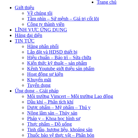
Trang chủ
Giới thiệu
Về chúng tôi
Tầm nhìn – Sứ mệnh – Giá trị cốt lõi
Công ty thành viên
LĨNH VỰC ỨNG DỤNG
Hãng đại diện
TIN TỨC
Hãng phân phối
Lắp đặt và HDSD thiết bị
Hiệu chuẩn – Bảo trì – Sửa chữa
Kiến thức kỹ thuật – sản phẩm
Kênh Youtube giới thiệu sản phẩm
Hoạt động sự kiện
Khuyến mãi
Tuyển dụng
Ứng dụng – Giải pháp
Môi trường Vimcert – Môi trường Lao động
Dầu khí – Phân tích khí
Dược phẩm – Mỹ phẩm – Thú y
Nông lâm sản – Thủy sản
Pháp y – Khoa học hình sự
Thực phẩm – Đồ uống
Tinh dầu, hương liệu, khoáng sản
Thuốc bảo vệ thực vật – Phân bón