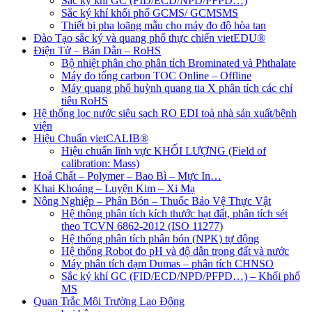
Sắc ký khí GC (FID/ECD/NPD/PFPD…)
Sắc ký khí khối phổ GCMS/ GCMSMS
Thiết bị pha loãng mẫu cho máy đo độ hòa tan
Đào Tạo sắc ký và quang phổ thực chiến vietEDU®
Điện Tử – Bán Dẫn – RoHS
Bộ nhiệt phân cho phân tích Brominated và Phthalate
Máy đo tổng carbon TOC Online – Offline
Máy quang phổ huỳnh quang tia X phân tích các chỉ
tiêu RoHS
Hệ thống lọc nước siêu sạch RO EDI​​ toà nhà sản xuất/bệnh
viện
Hiệu Chuẩn vietCALIB®
Hiệu chuẩn lĩnh vực KHỐI LƯỢNG (Field of
calibration: Mass)
Hoá Chất – Polymer – Bao Bì – Mực In…
Khai Khoáng – Luyện Kim – Xi Mạ
Nông Nghiệp – Phân Bón – Thuốc Bảo Vệ Thực Vật
Hệ thông phân tích kích thước hạt đất, phân tích sét
theo TCVN 6862-2012 (ISO 11277)
Hệ thống phân tích phân bón (NPK) tự động
Hệ thống Robot đo pH và độ dẫn trong đất và nước
Máy phân tích đạm Dumas – phân tích CHNSO
Sắc ký khí GC (FID/ECD/NPD/PFPD…) – Khối phổ
MS
Quan Trắc Môi Trường Lao Động