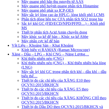
Máy quang phổ hấp thu nguyên tử AAS
Máy quang phổ huỳnh quang phân tích Histamine
Máy quang phổ phát xạ ICP-OES
Máy sắc ký lỏng cao áp HPLC- lỏng khối phổ LCMS
Phân tích dòng liên tục CFA phân tích SO2 trong bia
Sắc ký khí GC (FID/ECD/NPD/PFPD…) – Khối phổ
MS
Thiết bị phân tích Acid Amin chuyên dụng
Máy khúc xạ kế để bàn – Khúc xạ kế Abbe
Máy phân cực kế để bàn
Vật Liệu – Khoáng Sản – Khai Khoáng
Kính hiển vi RAMAN (Raman Microscope)
Xăng – Dầu – LPG – Khí CNG – Năng Lượng…
Khí thiên nhiên nén (CNG)
Khí thiên nhiên nén (CNG) – Khí thiên nhiên hóa lỏng
(LNG)
Máy sắc ký khí GC trong phân tích khí – dầu khí – dầu
biến thế…
Thiết bị đo các chỉ tiêu của XĂNG E10 theo
QCVN1:2015/BKHCN
Thiết bị đo các chỉ tiêu của XĂNG E5 theo
QCVN1:2015/BKHCN
Thiết bị đo các chỉ tiêu của XĂNG KHÔNG CHÌ theo
QCVN1:2015/BKHCN
Thiết bị đo Dầu DO theo QCVN1:2015/BKHCN và