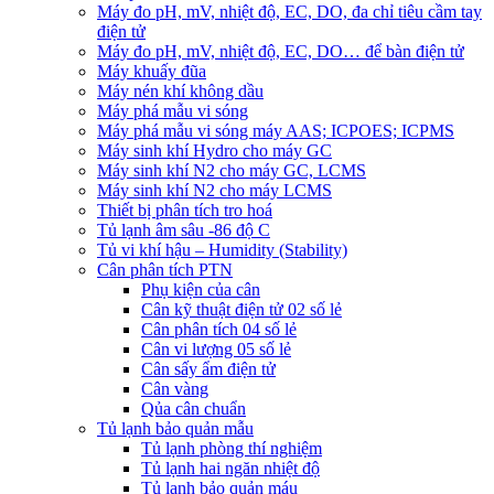
Máy đo pH, mV, nhiệt độ, EC, DO, đa chỉ tiêu cầm tay
điện tử
Máy đo pH, mV, nhiệt độ, EC, DO… để bàn điện tử
Máy khuấy đũa
Máy nén khí không dầu
Máy phá mẫu vi sóng
Máy phá mẫu vi sóng máy AAS; ICPOES; ICPMS
Máy sinh khí Hydro cho máy GC
Máy sinh khí N2 cho máy GC, LCMS
Máy sinh khí N2 cho máy LCMS
Thiết bị phân tích tro hoá
Tủ lạnh âm sâu -86 độ C
Tủ vi khí hậu – Humidity (Stability)
Cân phân tích PTN
Phụ kiện của cân
Cân kỹ thuật điện tử 02 số lẻ
Cân phân tích 04 số lẻ
Cân vi lượng 05 số lẻ
Cân sấy ẩm điện tử
Cân vàng
Qủa cân chuẩn
Tủ lạnh bảo quản mẫu
Tủ lạnh phòng thí nghiệm
Tủ lạnh hai ngăn nhiệt độ
Tủ lạnh bảo quản máu