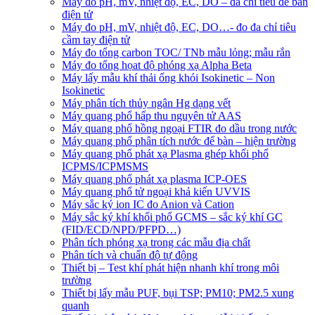
Máy đo pH, mV, nhiệt độ, EC, DO – đa chỉ tiêu để bàn
điện tử
Máy đo pH, mV, nhiệt độ, EC, DO…- đo đa chỉ tiêu
cầm tay điện tử
Máy đo tổng carbon TOC/ TNb mẫu lỏng; mẫu rắn
Máy đo tổng họat độ phóng xạ Alpha Beta
Máy lấy mẫu khí thải ống khói Isokinetic – Non
Isokinetic
Máy phân tích thủy ngân Hg dạng vết
Máy quang phổ hấp thu nguyên tử AAS
Máy quang phổ hồng ngoại FTIR đo dầu trong nước
Máy quang phổ phân tích nước để bàn – hiện trường
Máy quang phổ phát xạ Plasma ghép khối phổ
ICPMS/ICPMSMS
Máy quang phổ phát xạ plasma ICP-OES
Máy quang phổ tử ngoại khả kiến UVVIS
Máy sắc ký ion IC đo Anion và Cation
Máy sắc ký khí khối phổ GCMS – sắc ký khí GC
(FID/ECD/NPD/PFPD…)
Phân tích phóng xạ trong các mẫu địa chất
Phân tích và chuẩn độ tự động
Thiết bị – Test khí phát hiện nhanh khí trong môi
trường
Thiết bị lấy mẫu PUF, bụi TSP; PM10; PM2.5 xung
quanh