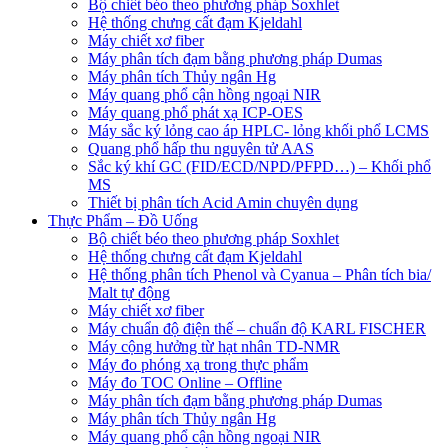
Bộ chiết béo theo phương pháp Soxhlet
Hệ thống chưng cất đạm Kjeldahl
Máy chiết xơ fiber
Máy phân tích đạm bằng phương pháp Dumas
Máy phân tích Thủy ngân Hg
Máy quang phổ cận hồng ngoại NIR
Máy quang phổ phát xạ ICP-OES
Máy sắc ký lỏng cao áp HPLC- lỏng khối phổ LCMS
Quang phổ hấp thu nguyên tử AAS
Sắc ký khí GC (FID/ECD/NPD/PFPD…) – Khối phổ
MS
Thiết bị phân tích Acid Amin chuyên dụng
Thực Phẩm – Đồ Uống
Bộ chiết béo theo phương pháp Soxhlet
Hệ thống chưng cất đạm Kjeldahl
Hệ thống phân tích Phenol và Cyanua – Phân tích bia/
Malt tự động
Máy chiết xơ fiber
Máy chuẩn độ điện thế – chuẩn độ KARL FISCHER
Máy cộng hưởng từ hạt nhân TD-NMR
Máy đo phóng xạ trong thực phẩm
Máy đo TOC Online – Offline
Máy phân tích đạm bằng phương pháp Dumas
Máy phân tích Thủy ngân Hg
Máy quang phổ cận hồng ngoại NIR