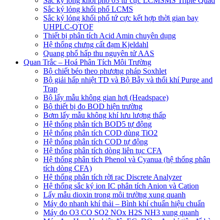
Sắc ký lỏng khối phổ 03 tứ cực LCMSMS Triple Quad
Sắc ký lỏng khối phổ LCMS
Sắc ký lỏng khối phổ tứ cực kết hợp thời gian bay
UHPLC-QTOF
Thiết bị phân tích Acid Amin chuyên dụng
Hệ thống chưng cất đạm Kjeldahl
Quang phổ hấp thu nguyên tử AAS
Quan Trắc – Hoá Phân Tích Môi Trường
Bộ chiết béo theo phương pháp Soxhlet
Bộ giải hấp nhiệt TD và Bộ Bẫy và thổi khí Purge and
Trap
Bộ lấy mẫu không gian hơi (Headspace)
Bộ thiết bị đo BOD hiện trường
Bơm lấy mẫu không khí lưu lượng thấp
Hệ thống phân tích BOD5 tự động
Hệ thống phân tích COD dùng TiO2
Hệ thống phân tích COD tự động
Hệ thống phân tích dòng liên tục CFA
Hệ thống phân tích Phenol và Cyanua (hệ thống phân
tích dòng CFA)
Hệ thống phân tích rời rạc Discrete Analyzer
Hệ thống sắc ký ion IC phân tích Anion và Cation
Lấy mẫu dioxin trong môi trường xung quanh
Máy đo nhanh khí thải – Bình khí chuẩn hiệu chuẩn
Máy đo O3 CO SO2 NOx H2S NH3 xung quanh