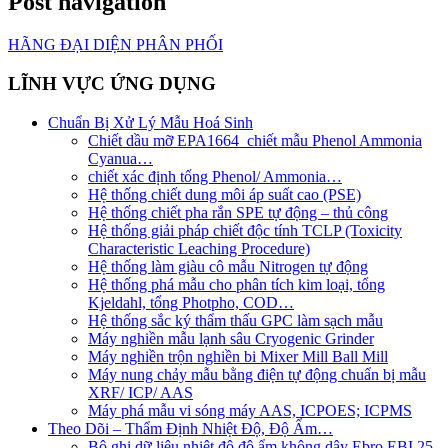
Post navigation
HÃNG ĐẠI DIỆN PHÂN PHỐI
LĨNH VỰC ỨNG DỤNG
Chuẩn Bị Xử Lý Mẫu Hoá Sinh
Chiết dầu mỡ EPA1664_chiết mẫu Phenol Ammonia
Cyanua…
chiết xác định tổng Phenol/ Ammonia…
Hệ thống chiết dung môi áp suất cao (PSE)
Hệ thống chiết pha rắn SPE tự động – thủ công
Hệ thống giải pháp chiết độc tính TCLP (Toxicity
Characteristic Leaching Procedure)
Hệ thống làm giàu cô mẫu Nitrogen tự động
Hệ thống phá mẫu cho phân tích kim loại, tổng
Kjeldahl, tổng Photpho, COD…
Hệ thống sắc ký thẩm thấu GPC làm sạch mẫu
Máy nghiền mẫu lạnh sâu Cryogenic Grinder
Máy nghiền trộn nghiền bi Mixer Mill Ball Mill
Máy nung chảy mẫu bằng điện tự động chuẩn bị mẫu
XRF/ ICP/ AAS
Máy phá mẫu vi sóng máy AAS, ICPOES; ICPMS
Theo Dõi – Thẩm Định Nhiệt Độ, Độ Ẩm…
Bộ ghi dữ liệu nhiệt độ độ ẩm không dây Ebro EBI 25