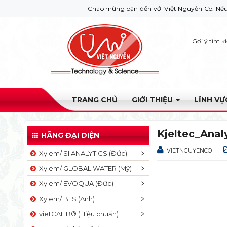
Chào mừng bạn đến với Việt Nguyễn Co. Nếu bạn cần giú
Gợi ý tìm k
TRANG CHỦ
GIỚI THIỆU
LĨNH V
Kjeltec_Ana
HÃNG ĐẠI DIỆN
VIETNGUYENCO
Xylem/ SI ANALYTICS (Đức)
Xylem/ GLOBAL WATER (Mỹ)
Xylem/ EVOQUA (Đức)
Xylem/ B+S (Anh)
vietCALIB® (Hiệu chuẩn)