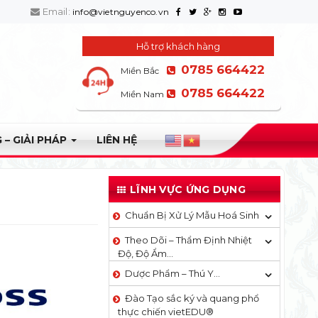
Email:
info@vietnguyenco.vn
Hỗ trợ khách hàng
0785 664422
Miền Bắc
0785 664422
Miền Nam
 – GIẢI PHÁP
LIÊN HỆ
LĨNH VỰC ỨNG DỤNG
Chuẩn Bị Xử Lý Mẫu Hoá Sinh
Theo Dõi – Thẩm Định Nhiệt
Độ, Độ Ẩm…
Dược Phẩm – Thú Y…
Đào Tạo sắc ký và quang phổ
thực chiến vietEDU®