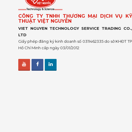
CÔNG TY TNHH THƯƠNG MẠI DỊCH VỤ K
THUẬT VIỆT NGUYỄN
VIET NGUYEN TECHNOLOGY SERVICE TRADING CO.
LTD
Giấy phép đăng ký kinh doanh số 0311462335 do sở KHĐT T
Hồ Chí Minh cấp ngày 03/01/2012