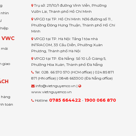
ng
Trụ sở: 211/10/1 đường Vĩnh Viễn, Phường
Vườn Lài, Thành phố Hồ Chí Minh
 nhìn
VPGD tại TP. Hồ Chí Minh: N36 đường số 11 ,
ư
Phường Đông Hưng Thuận, Thành phố Hồ Chí
ghiệp
Minh
H VWC
VPGD tại TP. Hà Nội: Tầng 1 tòa nhà
INTRACOM, 33 Cầu Diễn, Phường Xuân
u mãi
Phương, Thành phố Hà Nội
VPGD tại TP. Đà Nẵng: Số 10 Lỗ Giáng 5,
n giao
Phường Hòa Xuân, Thành phố Đà Nẵng
Tel: 028. 66 570 570 (HCM office) | 024.85 871
871 (HN office) | 0848 663300 (Đà Nẵng office)
ÁCH
info@vietnguyenco.vn |
www.vietnguyenco.vn
n hàng
0785 664422
1900 066 870
Hotline:
-
nh toán
t