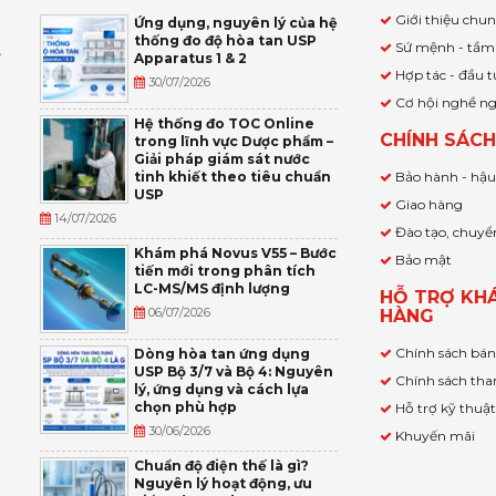
Giới thiệu chu
Ứng dụng, nguyên lý của hệ
thống đo độ hòa tan USP
Sứ mệnh - tầm
Apparatus 1 & 2
Ỹ
Hợp tác - đầu t
30/07/2026
Cơ hội nghề n
,
Hệ thống đo TOC Online
CHÍNH SÁC
trong lĩnh vực Dược phẩm –
P
Giải pháp giám sát nước
tinh khiết theo tiêu chuẩn
Bảo hành - hậ
USP
Giao hàng
14/07/2026
Đào tạo, chuyể
Khám phá Novus V55 – Bước
Bảo mật
tiến mới trong phân tích
LC-MS/MS định lượng
HỖ TRỢ KH
06/07/2026
HÀNG
Chính sách bá
Dòng hòa tan ứng dụng
USP Bộ 3/7 và Bộ 4: Nguyên
Chính sách tha
lý, ứng dụng và cách lựa
chọn phù hợp
Hỗ trợ kỹ thuậ
30/06/2026
Khuyến mãi
Chuẩn độ điện thế là gì?
Nguyên lý hoạt động, ưu