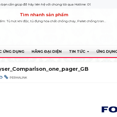
p đỡ hãy liên hệ với chúng tôi qua Hotline: 0932 664422
Tìm nhanh sản phẩm
iếm: Tủ hút khí độc, tủ đựng hóa chất chống cháy, Pallet chống tràn...
ỰC ỨNG DỤNG
HÃNG ĐẠI DIỆN
TIN TỨC
ỨNG DỤNG
lyser_Comparison_one_pager_GB
PERMALINK