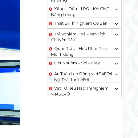
Khoáng
Xăng – Dầu – LPG – Khí CNG –
Năng Lượng…
Thiết Bị Thí Nghiệm Cơ Bản
Thí Nghiệm Hoá Phân Tích
Chuyên Sâu
Quan Trắc – Hoá Phân Tích
Môi Trường
Dệt Nhuộm – Sợi – Giấy
An Toàn Lao Động vietSAFE®
– Nội Thất funiLAB®
Vật Tư Tiêu Hao Thí Nghiệm
vietSER®