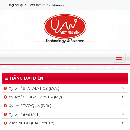
g tôi qua Hotline: 0932 664422
T
o
g
HÃNG ĐẠI DIỆN
g
l
Xylem/ SI ANALYTICS (Đức)
e
Xylem/ GLOBAL WATER (Mỹ)
n
a
Xylem/ EVOQUA (Đức)
v
Xylem/ B+S (Anh)
i
g
vietCALIB® (Hiệu chuẩn)
a