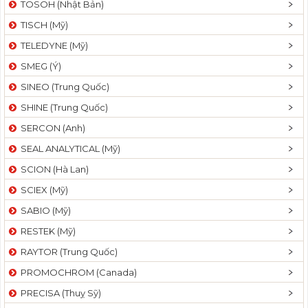
TOSOH (Nhật Bản)
t
TISCH (Mỹ)
i
o
TELEDYNE (Mỹ)
n
SMEG (Ý)
SINEO (Trung Quốc)
SHINE (Trung Quốc)
SERCON (Anh)
SEAL ANALYTICAL (Mỹ)
SCION (Hà Lan)
SCIEX (Mỹ)
SABIO (Mỹ)
RESTEK (Mỹ)
RAYTOR (Trung Quốc)
PROMOCHROM (Canada)
PRECISA (Thuỵ Sỹ)