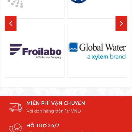
MIỄN PHÍ VẬN CHUYỂN
Với đơn hàng trên 1tr VNĐ
HỖ TRỢ 24/7