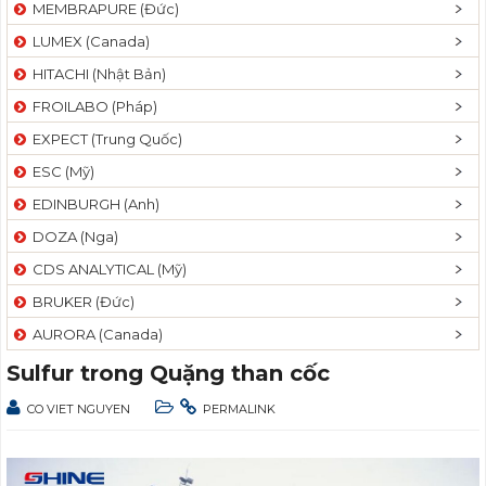
MEMBRAPURE (Đức)
LUMEX (Canada)
HITACHI (Nhật Bản)
FROILABO (Pháp)
EXPECT (Trung Quốc)
ESC (Mỹ)
EDINBURGH (Anh)
DOZA (Nga)
CDS ANALYTICAL (Mỹ)
BRUKER (Đức)
AURORA (Canada)
Sulfur trong Quặng than cốc
CO VIET NGUYEN
PERMALINK