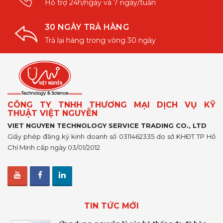
Hỗ trợ 24h/ngày và 7 ngày/tuần
30 NGÀY TRẢ HÀNG
Trả lại hàng trong vòng 30 ngày
CÔNG TY TNHH THƯƠNG MẠI DỊCH VỤ KỸ
THUẬT VIỆT NGUYỄN
VIET NGUYEN TECHNOLOGY SERVICE TRADING CO., LTD
Giấy phép đăng ký kinh doanh số 0311462335 do sở KHĐT TP Hồ
Chí Minh cấp ngày 03/01/2012
TIN TỨC MỚI