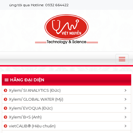
húng tôi qua Hotline: 0932 664422
T
o
g
HÃNG ĐẠI DIỆN
g
l
Xylem/ SI ANALYTICS (Đức)
e
Xylem/ GLOBAL WATER (Mỹ)
n
a
Xylem/ EVOQUA (Đức)
v
Xylem/ B+S (Anh)
i
g
vietCALIB® (Hiệu chuẩn)
a