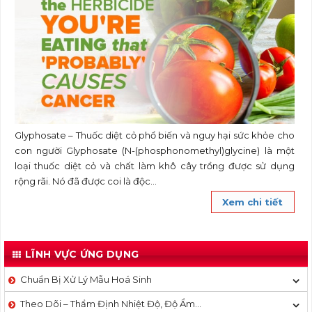
Glyphosate – Thuốc diệt cỏ phổ biến và nguy hại sức khỏe cho
con người Glyphosate (N-(phosphonomethyl)glycine) là một
loại thuốc diệt cỏ và chất làm khô cây trồng được sử dụng
rộng rãi. Nó đã được coi là độc...
Xem chi tiết
LĨNH VỰC ỨNG DỤNG
Chuẩn Bị Xử Lý Mẫu Hoá Sinh
Theo Dõi – Thẩm Định Nhiệt Độ, Độ Ẩm…