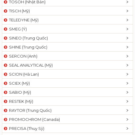
TOSOH (Nhật Bản)
t
TISCH (Mỹ)
i
o
TELEDYNE (Mỹ)
n
SMEG (Ý)
SINEO (Trung Quốc)
SHINE (Trung Quốc)
SERCON (Anh)
SEAL ANALYTICAL (Mỹ)
SCION (Hà Lan)
SCIEX (Mỹ)
SABIO (Mỹ)
RESTEK (Mỹ)
RAYTOR (Trung Quốc)
PROMOCHROM (Canada)
PRECISA (Thuỵ Sỹ)