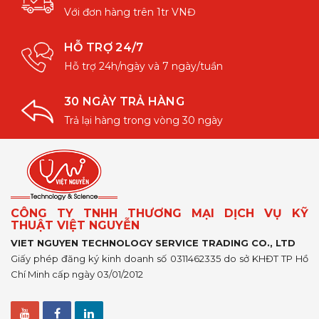
Với đơn hàng trên 1tr VNĐ
HỖ TRỢ 24/7
Hỗ trợ 24h/ngày và 7 ngày/tuần
30 NGÀY TRẢ HÀNG
Trả lại hàng trong vòng 30 ngày
CÔNG TY TNHH THƯƠNG MẠI DỊCH VỤ KỸ
THUẬT VIỆT NGUYỄN
VIET NGUYEN TECHNOLOGY SERVICE TRADING CO., LTD
Giấy phép đăng ký kinh doanh số 0311462335 do sở KHĐT TP Hồ
Chí Minh cấp ngày 03/01/2012