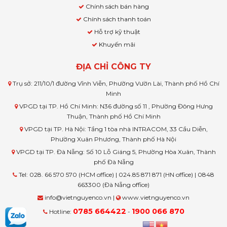
Chính sách bán hàng
Chính sách thanh toán
Hỗ trợ kỹ thuật
Khuyến mãi
ĐỊA CHỈ CÔNG TY
Trụ sở: 211/10/1 đường Vĩnh Viễn, Phường Vườn Lài, Thành phố Hồ Chí
Minh
VPGD tại TP. Hồ Chí Minh: N36 đường số 11 , Phường Đông Hưng
Thuận, Thành phố Hồ Chí Minh
VPGD tại TP. Hà Nội: Tầng 1 tòa nhà INTRACOM, 33 Cầu Diễn,
Phường Xuân Phương, Thành phố Hà Nội
VPGD tại TP. Đà Nẵng: Số 10 Lỗ Giáng 5, Phường Hòa Xuân, Thành
phố Đà Nẵng
Tel: 028. 66 570 570 (HCM office) | 024.85 871 871 (HN office) | 0848
663300 (Đà Nẵng office)
info@vietnguyenco.vn |
www.vietnguyenco.vn
0785 664422
1900 066 870
Hotline:
-