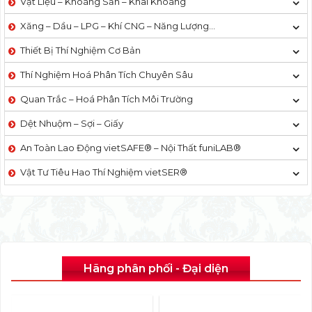
Vật Liệu – Khoáng Sản – Khai Khoáng
Xăng – Dầu – LPG – Khí CNG – Năng Lượng…
Thiết Bị Thí Nghiệm Cơ Bản
Thí Nghiệm Hoá Phân Tích Chuyên Sâu
Quan Trắc – Hoá Phân Tích Môi Trường
Dệt Nhuộm – Sợi – Giấy
An Toàn Lao Động vietSAFE® – Nội Thất funiLAB®
Vật Tư Tiêu Hao Thí Nghiệm vietSER®
Hãng phân phối - Đại diện