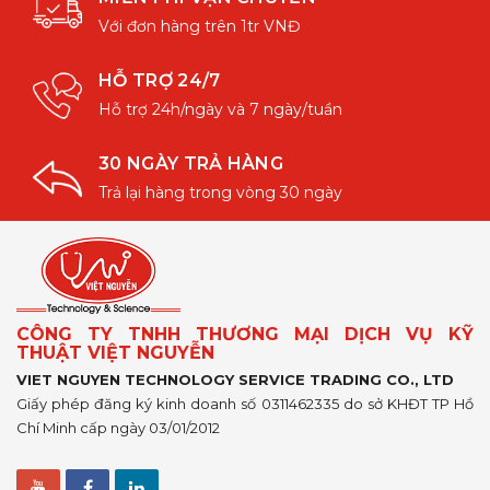
Với đơn hàng trên 1tr VNĐ
HỖ TRỢ 24/7
Hỗ trợ 24h/ngày và 7 ngày/tuần
30 NGÀY TRẢ HÀNG
Trả lại hàng trong vòng 30 ngày
CÔNG TY TNHH THƯƠNG MẠI DỊCH VỤ KỸ
THUẬT VIỆT NGUYỄN
VIET NGUYEN TECHNOLOGY SERVICE TRADING CO., LTD
Giấy phép đăng ký kinh doanh số 0311462335 do sở KHĐT TP Hồ
Chí Minh cấp ngày 03/01/2012