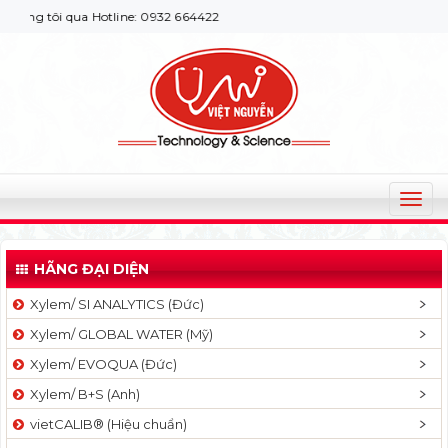
ng tôi qua Hotline: 0932 664422
T
o
g
HÃNG ĐẠI DIỆN
g
l
Xylem/ SI ANALYTICS (Đức)
e
Xylem/ GLOBAL WATER (Mỹ)
n
a
Xylem/ EVOQUA (Đức)
v
Xylem/ B+S (Anh)
i
g
vietCALIB® (Hiệu chuẩn)
a