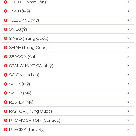
TOSOH (Nhật Bản)
t
TISCH (Mỹ)
i
o
TELEDYNE (Mỹ)
n
SMEG (Ý)
SINEO (Trung Quốc)
SHINE (Trung Quốc)
SERCON (Anh)
SEAL ANALYTICAL (Mỹ)
SCION (Hà Lan)
SCIEX (Mỹ)
SABIO (Mỹ)
RESTEK (Mỹ)
RAYTOR (Trung Quốc)
PROMOCHROM (Canada)
PRECISA (Thuỵ Sỹ)