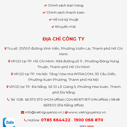
Chính sách bán hàng
Chính sách thanh toán
Hỗ trợ kỹ thuật
Khuyến mãi
ĐỊA CHỈ CÔNG TY
Trụ sở: 211/10/1 đường Vĩnh Viễn, Phường Vườn Lài, Thành phố Hồ Chí
Minh
VPGD tại TP. Hồ Chí Minh: N36 đường số 11 , Phường Đông Hưng
Thuận, Thành phố Hồ Chí Minh
VPGD tại TP. Hà Nội: Tầng 1 tòa nhà INTRACOM, 33 Cầu Diễn,
Phường Xuân Phương, Thành phố Hà Nội
VPGD tại TP. Đà Nẵng: Số 10 Lỗ Giáng 5, Phường Hòa Xuân, Thành
phố Đà Nẵng
Tel: 028. 66 570 570 (HCM office) | 024.85 871 871 (HN office) | 0848
663300 (Đà Nẵng office)
info@vietnguyenco.vn |
www.vietnguyenco.vn
0785 664422
1900 066 870
Hotline:
-