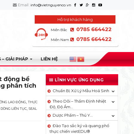
Email:
info@vietnguyenco.vn
Hỗ trợ khách hàng
0785 664422
Miền Bắc
0785 664422
Miền Nam
 – GIẢI PHÁP
LIÊN HỆ
ạt động bề
LĨNH VỰC ỨNG DỤNG
g phân tích
Chuẩn Bị Xử Lý Mẫu Hoá Sinh
Theo Dõi – Thẩm Định Nhiệt
,
ƯỜNG LAO ĐỘNG
THỰC
Độ, Độ Ẩm…
,
 DÒNG LIÊN TỤC
SEAL
Dược Phẩm – Thú Y…
Đào Tạo sắc ký và quang phổ
thực chiến vietEDU®