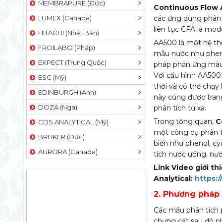
MEMBRAPURE (Đức)
Continuous Flow 
LUMEX (Canada)
các ứng dụng phân 
liên tục CFA là mod
HITACHI (Nhật Bản)
AA500 là một hệ thố
FROILABO (Pháp)
mẫu nước như pheno
EXPECT (Trung Quốc)
pháp phản ứng màu 
Với cấu hình AA500
ESC (Mỹ)
thời và có thể chạy
EDINBURGH (Anh)
này cũng được tran
DOZA (Nga)
phân tích từ xa.
Trong tổng quan,
C
CDS ANALYTICAL (Mỹ)
một công cụ phân t
BRUKER (Đức)
biến như phenol, cy
AURORA (Canada)
tích nước uống, nướ
Link Video giới t
Analytical:
https:
2. Phương pháp 
Các mẫu phân tích 
chưng cất sau đó p