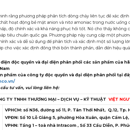
inh rằng phương pháp phân tích dòng chảy liên tục để xác định
 chất hoạt động bề mặt anion và nitơ amoniac trong nước uống c
thấp, độ chính xác và khả năng phục hồi tốt. Nó cho thấy không 
háp tiêu chuẩn quốc gia. Phương pháp này cung cấp một phươ
hính xác và dễ sử dụng để phân tích và xác định một số lượng l
ợp cho việc xác định đồng thời bốn thành phần, dẫn đến hiệu quả
i diện độc quyền và đại diện phân phối các sản phẩm của h
t Nam
n phẩm của công ty độc quyền và đại diện phân phối tại đâ
nco.vn/
ầu tư vấn, vui lòng liên hệ:
G TY TNHH THƯƠNG MẠI – DỊCH VỤ – KỸ THUẬT
VIỆT NGU
VPHCM: số N36, đường số 11, P. Tân Thới Nhất, Q.12, Tp. 
VPĐN: Số 10 Lỗ Giáng 5, phường Hòa Xuân, quận Cẩm Lệ,
VPHN: Tầng 1 – toà nhà Intracom , Số 33 Cầu Diễn, P. Phú