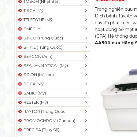
TOSOH (Nhật Bản)
Trong nghiên cứu m
TISCH (Mỹ)
Dịch bệnh Tây An 
TELEDYNE (Mỹ)
này đã phát triển, 
SMEG (Ý)
hoạt động bề mặt a
(CFA) Hệ thống đượ
SINEO (Trung Quốc)
AA500 của Hãng SE
SHINE (Trung Quốc)
SERCON (Anh)
SEAL ANALYTICAL (Mỹ)
SCION (Hà Lan)
SCIEX (Mỹ)
SABIO (Mỹ)
RESTEK (Mỹ)
RAYTOR (Trung Quốc)
PROMOCHROM (Canada)
PRECISA (Thuỵ Sỹ)