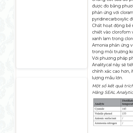
được đo bằng phươ
phản ứng với cloram
pyridinecarboxylic
Chất hoạt động bề 
chiết vào clorofom 
xanh lam trong clo
Amonia phản ứng với
trong môi trường k
Với phương pháp ph
Analitycal này sẽ ti
chính xác cao hơn, 
lượng mẫu lớn.
Một số kết quả trí
Hãng SEAL Analytic