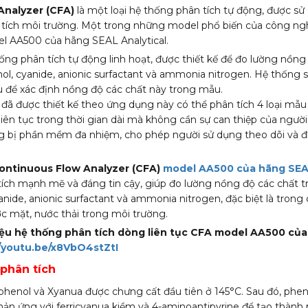
Analyzer (CFA)
là một loại hệ thống phân tích tự động, được sử
tích môi trường. Một trong những model phổ biến của công ng
el AA500 của hãng SEAL Analytical.
ng phân tích tự động linh hoạt, được thiết kế để đo lường nồng
l, cyanide, anionic surfactant và ammonia nitrogen. Hệ thống
để xác định nồng độ các chất này trong mẫu.
 đã được thiết kế theo ứng dụng này có thể phân tích 4 loại mẫ
 liên tục trong thời gian dài mà không cần sự can thiệp của ngườ
g bị phần mềm đa nhiệm, cho phép người sử dụng theo dõi và đi
ontinuous Flow Analyzer (CFA)
model AA500 của hãng SEAL
ích mạnh mẽ và đáng tin cậy, giúp đo lường nồng độ các chất 
anide, anionic surfactant và ammonia nitrogen, đặc biệt là tron
c mặt, nước thải trong môi trường.
hiệu hệ thống phân tích dòng liên tục CFA model AA500 củ
//youtu.be/x8VbO4stZtI
phân tích
phenol và Xyanua được chưng cất đầu tiên ở 145°C. Sau đó, phe
hản ứng với ferricyanua kiềm và 4-aminoantipyrine để tạo thàn