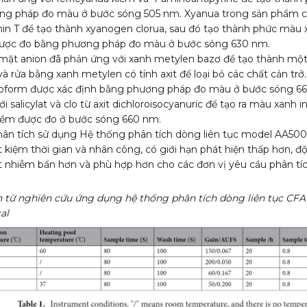
ng pháp đo màu ở bước sóng 505 nm. Xyanua trong sản phẩm c
in T để tạo thành xyanogen clorua, sau đó tạo thành phức màu x
 được đo bằng phương pháp đo màu ở bước sóng 630 nm.
mặt anion đã phản ứng với xanh metylen bazơ để tạo thành mộ
và rửa bằng xanh metylen có tính axit để loại bỏ các chất cản tr
roform được xác định bằng phương pháp đo màu ở bước sóng 6
 salicylat và clo từ axit dichloroisocyanuric để tạo ra màu xanh 
iềm được đo ở bước sóng 660 nm.
ân tích sử dụng Hệ thống phân tích dòng liên tục model AA50
ết kiệm thời gian và nhân công, có giới hạn phát hiện thấp hơn, đ
ít nhiễm bẩn hơn và phù hợp hơn cho các đơn vị yêu cầu phân tí
ch từ nghiên cứu ứng dụng hệ thống phân tích dòng liên tục CF
al