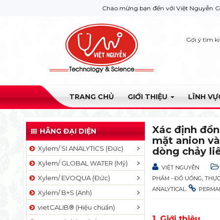
Chào mừng bạn đến với Việt Nguyễn Co. Nếu bạn cần
Gợi ý tìm k
TRANG CHỦ
GIỚI THIỆU
LĨNH V
Xác định đồn
HÃNG ĐẠI DIỆN
mặt anion và
Xylem/ SI ANALYTICS (Đức)
dòng chảy li
Xylem/ GLOBAL WATER (Mỹ)
VIỆT NGUYỄN
Xylem/ EVOQUA (Đức)
,
PHẨM - ĐỒ UỐNG
THỰC
.
ANALYTICAL
PERMA
Xylem/ B+S (Anh)
vietCALIB® (Hiệu chuẩn)
1. Giới thiệu