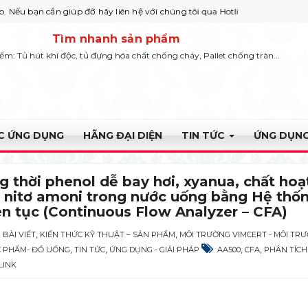
 giúp đỡ hãy liên hệ với chúng tôi qua Hotline: 0932 664422
Tìm nhanh sản phẩm
iếm: Tủ hút khí độc, tủ đựng hóa chất chống cháy, Pallet chống tràn...
ỰC ỨNG DỤNG
HÃNG ĐẠI DIỆN
TIN TỨC
ỨNG DỤNG
g thời phenol dễ bay hơi, xyanua, chất ho
 nitơ amoni trong nước uống bằng Hệ thốn
ên tục (Continuous Flow Analyzer – CFA)
,
,
BÀI VIẾT
KIẾN THỨC KỸ THUẬT – SẢN PHẨM
MÔI TRƯỜNG VIMCERT - MÔI TR
,
,
,
,
 PHẨM- ĐỒ UỐNG
TIN TỨC
ỨNG DỤNG - GIẢI PHÁP
AA500
CFA
PHÂN TÍCH
LINK