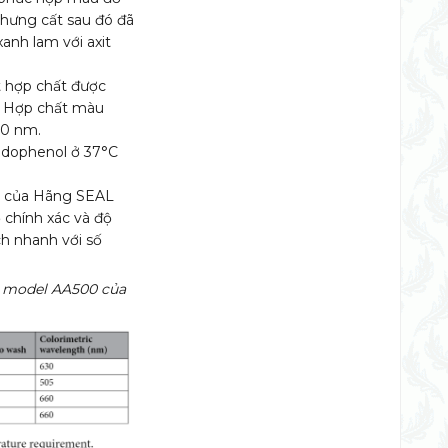
hưng cất sau đó đã
anh lam với axit
t hợp chất được
ở. Hợp chất màu
60 nm.
indophenol ở 37°C
0 của Hãng SEAL
ộ chính xác và độ
ch nhanh với số
A model AA500 của