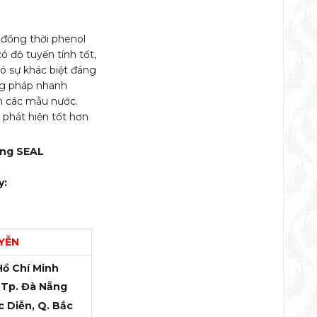
 đồng thời phenol
ó độ tuyến tính tốt,
có sự khác biệt đáng
ng pháp nhanh
ớn các mẫu nước.
 phát hiện tốt hơn
ãng SEAL
y:
YỄN
Hồ Chí Minh
 Tp. Đà Nẵng
c Diễn, Q. Bắc