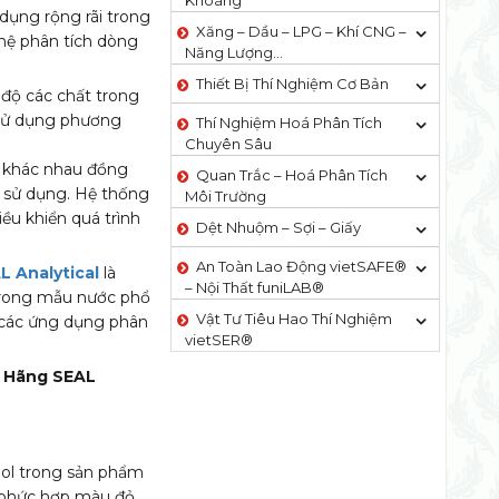
Khoáng
 dụng rộng rãi trong
Xăng – Dầu – LPG – Khí CNG –
hệ phân tích dòng
Năng Lượng…
Thiết Bị Thí Nghiệm Cơ Bản
 độ các chất trong
 sử dụng phương
Thí Nghiệm Hoá Phân Tích
Chuyên Sâu
u khác nhau đồng
Quan Trắc – Hoá Phân Tích
i sử dụng. Hệ thống
Môi Trường
ều khiển quá trình
Dệt Nhuộm – Sợi – Giấy
An Toàn Lao Động vietSAFE®
 Analytical
là
– Nội Thất funiLAB®
trong mẫu nước phổ
Vật Tư Tiêu Hao Thí Nghiệm
g các ứng dụng phân
vietSER®
a Hãng SEAL
nol trong sản phẩm
h phức hợp màu đỏ