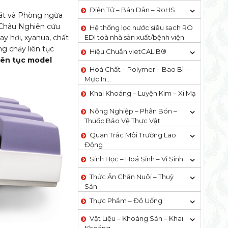
Điện Tử – Bán Dẫn – RoHS
oát và Phòng ngừa
 Châu Nghiên cứu
Hệ thống lọc nước siêu sạch RO
y hơi, xyanua, chất
EDI​​ toà nhà sản xuất/bệnh viện
g chảy liên tục
Hiệu Chuẩn vietCALIB®
iên tục model
Hoá Chất – Polymer – Bao Bì –
Mực In…
Khai Khoáng – Luyện Kim – Xi Mạ
Nông Nghiệp – Phân Bón –
Thuốc Bảo Vệ Thực Vật
Quan Trắc Môi Trường Lao
Động
Sinh Học – Hoá Sinh – Vi Sinh
Thức Ăn Chăn Nuôi – Thuỷ
Sản
Thực Phẩm – Đồ Uống
Vật Liệu – Khoáng Sản – Khai