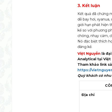
3. Kết luận
Kết quả đã chứng m
dễ bay hơi, xyanua,
giới hạn phát hiện 
kể so với phương p
chóng, nhạy cảm, c
Nó đặc biệt thích h
đáng kể.
Việt Nguyễn
là đạ
Analytical tại Việ
Tham khảo link sả
https://vietnguye
Quý khách có nhu c
CÔN
Địa chỉ