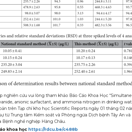
áp nghiên cứu vui lòng tham khảo Báo Cáo Khoa Học “Simultan
 cyanide, anionic surfactant, and ammonia nitrogen in drinking wa
 bản trên Tạp chí kho học Scientific Reports ngày 01 tháng 02 n
sự từ Trung tâm Kiểm soát và Phòng ngừa Dịch bệnh Tây An và
a Bệnh nghề nghiệp Hàng Châu.
 cáo khoa học
https://rdcu.be/c488b