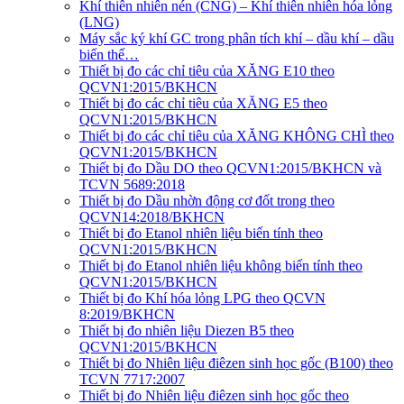
Khí thiên nhiên nén (CNG) – Khí thiên nhiên hóa lỏng
(LNG)
Máy sắc ký khí GC trong phân tích khí – dầu khí – dầu
biến thế…
Thiết bị đo các chỉ tiêu của XĂNG E10 theo
QCVN1:2015/BKHCN
Thiết bị đo các chỉ tiêu của XĂNG E5 theo
QCVN1:2015/BKHCN
Thiết bị đo các chỉ tiêu của XĂNG KHÔNG CHÌ theo
QCVN1:2015/BKHCN
Thiết bị đo Dầu DO theo QCVN1:2015/BKHCN và
TCVN 5689:2018
Thiết bị đo Dầu nhờn động cơ đốt trong theo
QCVN14:2018/BKHCN
Thiết bị đo Etanol nhiên liệu biến tính theo
QCVN1:2015/BKHCN
Thiết bị đo Etanol nhiên liệu không biến tính theo
QCVN1:2015/BKHCN
Thiết bị đo Khí hóa lỏng LPG theo QCVN
8:2019/BKHCN
Thiết bị đo nhiên liệu Diezen B5 theo
QCVN1:2015/BKHCN
Thiết bị đo Nhiên liệu điêzen sinh học gốc (B100) theo
TCVN 7717:2007
Thiết bị đo Nhiên liệu điêzen sinh học gốc theo