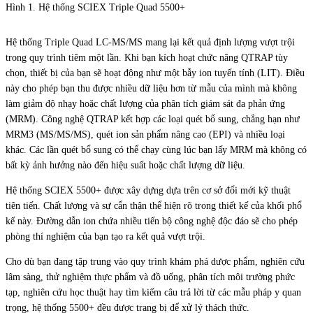
Hình 1. Hệ thống SCIEX Triple Quad 5500+
Hệ thống Triple Quad LC-MS/MS mang lại kết quả định lượng vượt trội
trong quy trình tiêm một lần. Khi bạn kích hoạt chức năng QTRAP tùy
chọn, thiết bị của bạn sẽ hoạt động như một bẫy ion tuyến tính (LIT). Điều
này cho phép bạn thu được nhiều dữ liệu hơn từ mẫu của mình mà không
làm giảm độ nhạy hoặc chất lượng của phân tích giám sát đa phản ứng
(MRM). Công nghệ QTRAP kết hợp các loại quét bổ sung, chẳng hạn như
MRM3 (MS/MS/MS), quét ion sản phẩm nâng cao (EPI) và nhiều loại
khác. Các lần quét bổ sung có thể chạy cùng lúc bạn lấy MRM mà không có
bất kỳ ảnh hưởng nào đến hiệu suất hoặc chất lượng dữ liệu.
Hệ thống SCIEX 5500+ được xây dựng dựa trên cơ sở đổi mới kỹ thuật
tiên tiến. Chất lượng và sự cẩn thận thể hiện rõ trong thiết kế của khối phổ
kế này. Đường dẫn ion chứa nhiều tiến bộ công nghệ độc đáo sẽ cho phép
phòng thí nghiệm của bạn tạo ra kết quả vượt trội.
Cho dù bạn đang tập trung vào quy trình khám phá dược phẩm, nghiên cứu
lâm sàng, thử nghiệm thực phẩm và đồ uống, phân tích môi trường phức
tạp, nghiên cứu học thuật hay tìm kiếm câu trả lời từ các mẫu pháp y quan
trọng, hệ thống 5500+ đều được trang bị để xử lý thách thức.