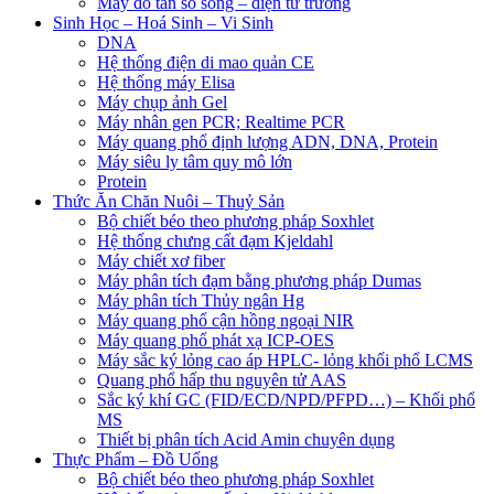
Máy đo tần số sóng – điện từ trường
Sinh Học – Hoá Sinh – Vi Sinh
DNA
Hệ thống điện di mao quản CE
Hệ thống máy Elisa
Máy chụp ảnh Gel
Máy nhân gen PCR; Realtime PCR
Máy quang phổ định lượng ADN, DNA, Protein
Máy siêu ly tâm quy mô lớn
Protein
Thức Ăn Chăn Nuôi – Thuỷ Sản
Bộ chiết béo theo phương pháp Soxhlet
Hệ thống chưng cất đạm Kjeldahl
Máy chiết xơ fiber
Máy phân tích đạm bằng phương pháp Dumas
Máy phân tích Thủy ngân Hg
Máy quang phổ cận hồng ngoại NIR
Máy quang phổ phát xạ ICP-OES
Máy sắc ký lỏng cao áp HPLC- lỏng khối phổ LCMS
Quang phổ hấp thu nguyên tử AAS
Sắc ký khí GC (FID/ECD/NPD/PFPD…) – Khối phổ
MS
Thiết bị phân tích Acid Amin chuyên dụng
Thực Phẩm – Đồ Uống
Bộ chiết béo theo phương pháp Soxhlet