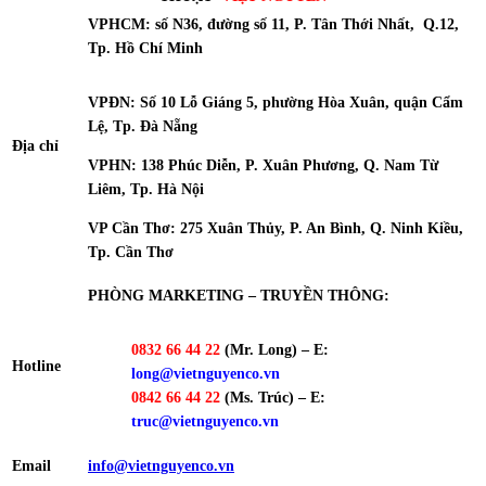
VPHCM: số N36, đường số 11, P. Tân Thới Nhất, Q.12,
Tp. Hồ Chí Minh
VPĐN: Số 10 Lỗ Giáng 5, phường Hòa Xuân, quận Cẩm
Lệ, Tp. Đà Nẵng
Địa chỉ
VPHN: 138 Phúc Diễn, P. Xuân Phương, Q. Nam Từ
Liêm, Tp. Hà Nội
VP Cần Thơ: 275 Xuân Thủy, P. An Bình, Q. Ninh Kiều,
Tp. Cần Thơ
PHÒNG MARKETING – TRUYỀN THÔNG:
0832 66 44 22
(Mr. Long)
– E:
Hotline
long@vietnguyenco.vn
0842 66 44 22
(Ms. Trúc) – E:
truc
@vietnguyenco.vn
Email
info@vietnguyenco.vn