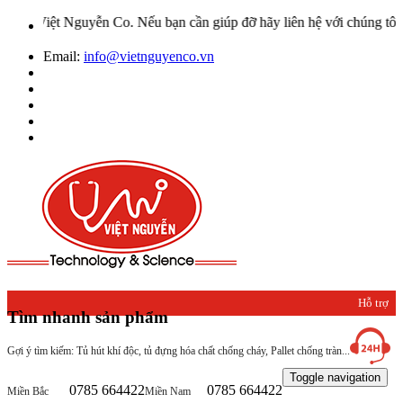
 Nguyễn Co. Nếu bạn cần giúp đỡ hãy liên hệ với chúng tôi qua Hotl
Email:
info@vietnguyenco.vn
Hỗ trợ
Tìm nhanh sản phẩm
khách
Gợi ý tìm kiếm: Tủ hút khí độc, tủ đựng hóa chất chống cháy, Pallet chống tràn...
hàng
Toggle navigation
0785 664422
0785 664422
Miền Bắc
Miền Nam