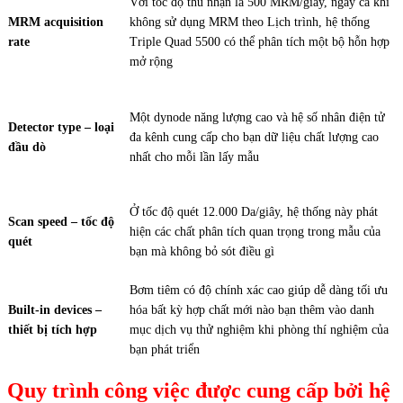
Với tốc độ thu nhận là 500 MRM/giây, ngay cả khi
MRM acquisition
không sử dụng MRM theo Lịch trình, hệ thống
rate
Triple Quad 5500 có thể phân tích một bộ hỗn hợp
mở rộng
Một dynode năng lượng cao và hệ số nhân điện tử
Detector type – loại
đa kênh cung cấp cho bạn dữ liệu chất lượng cao
đầu dò
nhất cho mỗi lần lấy mẫu
Ở tốc độ quét 12.000 Da/giây, hệ thống này phát
Scan speed – tốc độ
hiện các chất phân tích quan trọng trong mẫu của
quét
bạn mà không bỏ sót điều gì
Bơm tiêm có độ chính xác cao giúp dễ dàng tối ưu
Built-in devices –
hóa bất kỳ hợp chất mới nào bạn thêm vào danh
thiết bị tích hợp
mục dịch vụ thử nghiệm khi phòng thí nghiệm của
bạn phát triển
Quy trình công việc được cung cấp bởi hệ