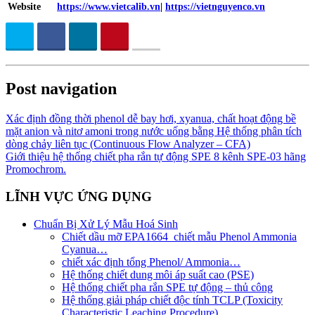
Website
https://www.vietcalib.vn
|
https://vietnguyenco.vn
Post navigation
Xác định đồng thời phenol dễ bay hơi, xyanua, chất hoạt động bề
mặt anion và nitơ amoni trong nước uống bằng Hệ thống phân tích
dòng chảy liên tục (Continuous Flow Analyzer – CFA)
Giới thiệu hệ thống chiết pha rắn tự động SPE 8 kênh SPE-03 hãng
Promochrom.
LĨNH VỰC ỨNG DỤNG
Chuẩn Bị Xử Lý Mẫu Hoá Sinh
Chiết dầu mỡ EPA1664_chiết mẫu Phenol Ammonia
Cyanua…
chiết xác định tổng Phenol/ Ammonia…
Hệ thống chiết dung môi áp suất cao (PSE)
Hệ thống chiết pha rắn SPE tự động – thủ công
Hệ thống giải pháp chiết độc tính TCLP (Toxicity
Characteristic Leaching Procedure)