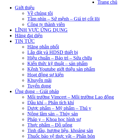
Trang chủ
Giới thiệu
Về chúng tôi
Tầm nhìn – Sứ mệnh – Giá trị cốt lõi
Công ty thành viên
LĨNH VỰC ỨNG DỤNG
Hãng đại diện
TIN TỨC
Hãng phân phối
Lắp đặt và HDSD thiết bị
Hiệu chuẩn – Bảo trì – Sửa chữa
Kiến thức kỹ thuật – sản phẩm
Kênh Youtube giới thiệu sản phẩm
Hoạt động sự kiện
Khuyến mãi
Tuyển dụng
Ứng dụng – Giải pháp
Môi trường Vimcert – Môi trường Lao động
Dầu khí – Phân tích khí
Dược phẩm – Mỹ phẩm – Thú y
Nông lâm sản – Thủy sản
Pháp y – Khoa học hình sự
Thực phẩm – Đồ uống
Tinh dầu, hương liệu, khoáng sản
Thuốc bảo vệ thực vật – Phân bón