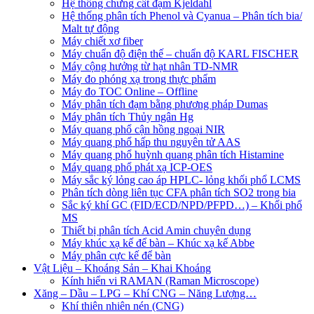
Hệ thống chưng cất đạm Kjeldahl
Hệ thống phân tích Phenol và Cyanua – Phân tích bia/
Malt tự động
Máy chiết xơ fiber
Máy chuẩn độ điện thế – chuẩn độ KARL FISCHER
Máy cộng hưởng từ hạt nhân TD-NMR
Máy đo phóng xạ trong thực phẩm
Máy đo TOC Online – Offline
Máy phân tích đạm bằng phương pháp Dumas
Máy phân tích Thủy ngân Hg
Máy quang phổ cận hồng ngoại NIR
Máy quang phổ hấp thu nguyên tử AAS
Máy quang phổ huỳnh quang phân tích Histamine
Máy quang phổ phát xạ ICP-OES
Máy sắc ký lỏng cao áp HPLC- lỏng khối phổ LCMS
Phân tích dòng liên tục CFA phân tích SO2 trong bia
Sắc ký khí GC (FID/ECD/NPD/PFPD…) – Khối phổ
MS
Thiết bị phân tích Acid Amin chuyên dụng
Máy khúc xạ kế để bàn – Khúc xạ kế Abbe
Máy phân cực kế để bàn
Vật Liệu – Khoáng Sản – Khai Khoáng
Kính hiển vi RAMAN (Raman Microscope)
Xăng – Dầu – LPG – Khí CNG – Năng Lượng…
Khí thiên nhiên nén (CNG)