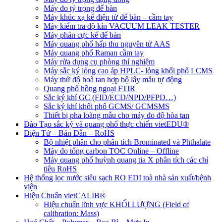
Máy đo tỷ trọng để bàn
Máy khúc xạ kế điện tử để bàn – cầm tay
Máy kiểm tra độ kín VACUUM LEAK TESTER
Máy phân cực kế để bàn
Máy quang phổ hấp thu nguyên tử AAS
Máy quang phổ Raman cầm tay
Máy rửa dụng cụ phòng thí nghiệm
Máy sắc ký lỏng cao áp HPLC- lỏng khối phổ LCMS
Máy thử độ hoà tan hợp bộ lấy mẫu tự động
Quang phổ hồng ngoại FTIR
Sắc ký khí GC (FID/ECD/NPD/PFPD…)
Sắc ký khí khối phổ GCMS/ GCMSMS
Thiết bị pha loãng mẫu cho máy đo độ hòa tan
Đào Tạo sắc ký và quang phổ thực chiến vietEDU®
Điện Tử – Bán Dẫn – RoHS
Bộ nhiệt phân cho phân tích Brominated và Phthalate
Máy đo tổng carbon TOC Online – Offline
Máy quang phổ huỳnh quang tia X phân tích các chỉ
tiêu RoHS
Hệ thống lọc nước siêu sạch RO EDI​​ toà nhà sản xuất/bệnh
viện
Hiệu Chuẩn vietCALIB®
Hiệu chuẩn lĩnh vực KHỐI LƯỢNG (Field of
calibration: Mass)