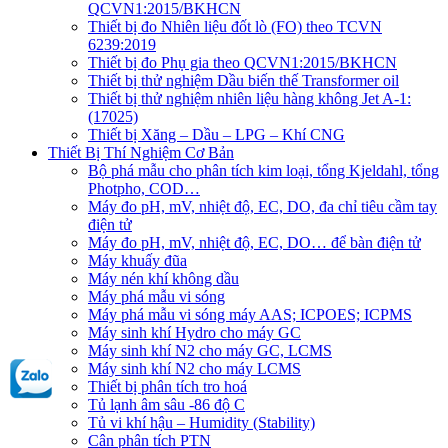
QCVN1:2015/BKHCN
Thiết bị đo Nhiên liệu đốt lò (FO) theo TCVN
6239:2019
Thiết bị đo Phụ gia theo QCVN1:2015/BKHCN
Thiết bị thử nghiệm Dầu biến thế Transformer oil
Thiết bị thử nghiệm nhiên liệu hàng không Jet A-1:
(17025)
Thiết bị Xăng – Dầu – LPG – Khí CNG
Thiết Bị Thí Nghiệm Cơ Bản
Bộ phá mẫu cho phân tích kim loại, tổng Kjeldahl, tổng
Photpho, COD…
Máy đo pH, mV, nhiệt độ, EC, DO, đa chỉ tiêu cầm tay
điện tử
Máy đo pH, mV, nhiệt độ, EC, DO… để bàn điện tử
Máy khuấy đũa
Máy nén khí không dầu
Máy phá mẫu vi sóng
Máy phá mẫu vi sóng máy AAS; ICPOES; ICPMS
Máy sinh khí Hydro cho máy GC
Máy sinh khí N2 cho máy GC, LCMS
Máy sinh khí N2 cho máy LCMS
Thiết bị phân tích tro hoá
Tủ lạnh âm sâu -86 độ C
Tủ vi khí hậu – Humidity (Stability)
Cân phân tích PTN