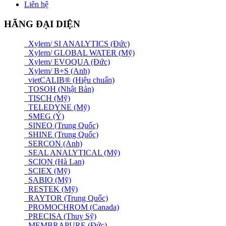
Liên hệ
HÃNG ĐẠI DIỆN
Xylem/ SI ANALYTICS (Đức)
Xylem/ GLOBAL WATER (Mỹ)
Xylem/ EVOQUA (Đức)
Xylem/ B+S (Anh)
vietCALIB® (Hiệu chuẩn)
TOSOH (Nhật Bản)
TISCH (Mỹ)
TELEDYNE (Mỹ)
SMEG (Ý)
SINEO (Trung Quốc)
SHINE (Trung Quốc)
SERCON (Anh)
SEAL ANALYTICAL (Mỹ)
SCION (Hà Lan)
SCIEX (Mỹ)
SABIO (Mỹ)
RESTEK (Mỹ)
RAYTOR (Trung Quốc)
PROMOCHROM (Canada)
PRECISA (Thuỵ Sỹ)
MEMBRAPURE (Đức)