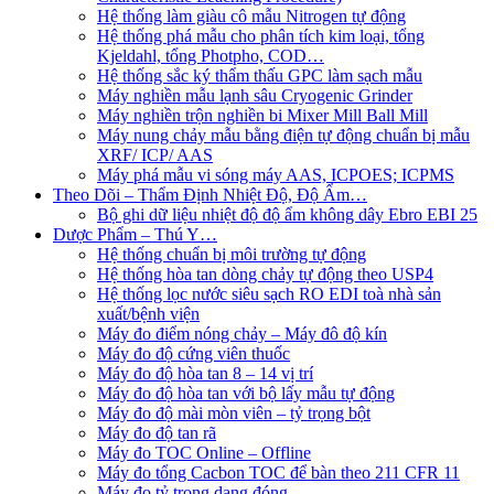
Hệ thống làm giàu cô mẫu Nitrogen tự động
Hệ thống phá mẫu cho phân tích kim loại, tổng
Kjeldahl, tổng Photpho, COD…
Hệ thống sắc ký thẩm thấu GPC làm sạch mẫu
Máy nghiền mẫu lạnh sâu Cryogenic Grinder
Máy nghiền trộn nghiền bi Mixer Mill Ball Mill
Máy nung chảy mẫu bằng điện tự động chuẩn bị mẫu
XRF/ ICP/ AAS
Máy phá mẫu vi sóng máy AAS, ICPOES; ICPMS
Theo Dõi – Thẩm Định Nhiệt Độ, Độ Ẩm…
Bộ ghi dữ liệu nhiệt độ độ ẩm không dây Ebro EBI 25
Dược Phẩm – Thú Y…
Hệ thống chuẩn bị môi trường tự động
Hệ thống hòa tan dòng chảy tự động theo USP4
Hệ thống lọc nước siêu sạch RO EDI​​ toà nhà sản
xuất/bệnh viện
Máy đo điểm nóng chảy – Máy đô độ kín
Máy đo độ cứng viên thuốc
Máy đo độ hòa tan 8 – 14 vị trí
Máy đo độ hòa tan với bộ lấy mẫu tự động
Máy đo độ mài mòn viên – tỷ trọng bột
Máy đo độ tan rã
Máy đo TOC Online – Offline
Máy đo tổng Cacbon TOC để bàn theo 211 CFR 11
Máy đo tỷ trọng dạng đóng