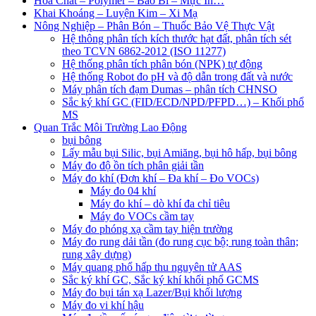
Hoá Chất – Polymer – Bao Bì – Mực In…
Khai Khoáng – Luyện Kim – Xi Mạ
Nông Nghiệp – Phân Bón – Thuốc Bảo Vệ Thực Vật
Hệ thông phân tích kích thước hạt đất, phân tích sét
theo TCVN 6862-2012 (ISO 11277)
Hệ thống phân tích phân bón (NPK) tự động
Hệ thống Robot đo pH và độ dẫn trong đất và nước
Máy phân tích đạm Dumas – phân tích CHNSO
Sắc ký khí GC (FID/ECD/NPD/PFPD…) – Khối phổ
MS
Quan Trắc Môi Trường Lao Động
bụi bông
Lấy mẫu bụi Silic, bụi Amiăng, bụi hô hấp, bụi bông
Máy đo độ ồn tích phân giải tần
Máy đo khí (Đơn khí – Đa khí – Đo VOCs)
Máy đo 04 khí
Máy đo khí – dò khí đa chỉ tiêu
Máy đo VOCs cầm tay
Máy đo phóng xạ cầm tay hiện trường
Máy đo rung dải tần (đo rung cục bộ; rung toàn thân;
rung xây dựng)
Máy quang phổ hấp thu nguyên tử AAS
Sắc ký khí GC, Sắc ký khí khối phổ GCMS
Máy đo bụi tán xạ Lazer/Bụi khối lượng
Máy đo vi khí hậu