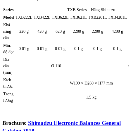
Series
TXB Series – Hãng Shimazu
Model
TXB222L
TXB422L
TXB622L
TXB621L
TXB2201L
TXB4201L
T
Khả
năng
220 g
420 g
620 g
2200 g
2200 g
4200 g
cân
Min.
0.01 g
0.01 g
0.01 g
0.1 g
0.1 g
0.1 g
độ đọc
Đĩa
cân
Ø 110
Ø
(mm)
Kích
W199 × D260 × H77 mm
thước
Trọng
1.5 kg
lượng
Brochure:
Shimadzu Electronic Balances General
Catalog 2018