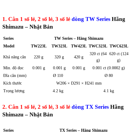
1.
Cân 1 số lẻ, 2 số lẻ, 3 số lẻ
dòng TW Series
Hãng
Shimazu – Nhật Bản
Series
TW Series – Hãng Shimazu
Model
TW223L
TW323L
TW423L
TWC323L
TWC623L
320 ct (64
620 ct (124
Khả năng cân
220 g
320 g
420 g
g)
g)
Min. độ đọc
0.001 g
0.001 g
0.001 g
0.001 ct (0.0002 g)
Đĩa cân (mm)
Ø 110
Ø 80
Kích thước
W206 × D291 × H241 mm
Trọng lượng
4.2 kg
4.1 kg
2. Cân 1 số lẻ, 2 số lẻ, 3 số lẻ
dòng TX Series
Hãng
Shimazu – Nhật Bản
Series
TX Series – Hãng Shimazu