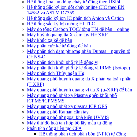
Hệ thống hòa tan dòng chảy tự động theo USP4
Hệ thống Sắc ký ion đốt cháy online CIC theo EN
14582 và ASTM D7359
Hệ thống sắc ký ion IC phân tích Anion và Cation
Hệ thống sắc ký lớp mỏng HPTLC
Máy đo tổng Cacbon TOC/ tổng TN để bàn – online
Máy huỳnh quang tia X cầm tay HHXRF
Máy khúc xạ kế để bàn
Máy phân cực kế tự động để bàn
Máy phân tích đạm phương pháp Dumas – nguyên tố
CHNS-O
Máy phân tích khối phổ tỷ lệ đồng vị
Máy phân tích khối phổ tỷ lệ đồng vị IRMS (Isotope)
Máy phân tích Thủy ngân Hg
Máy quang phổ huỳnh quang tia X phản xạ toàn phần
(T-XRF)
Máy quang phổ huỳnh quang vi tia X (μ-XRF) để bàn
Máy quang phổ phát xạ Plasma ghép khối phổ
ICPMS/ICPMSMS
Máy quang phổ phát xạ plasma ICP-OES
Máy quang phổ Raman cầm tay
Máy quang phổ tử ngoại khả kiến UVVIS
Máy thử độ hoà tan hợp bộ lấy mẫu tự động
Phân tích dòng liên tục CFA
Hệ thống phân tích phân bón (NPK) tự động