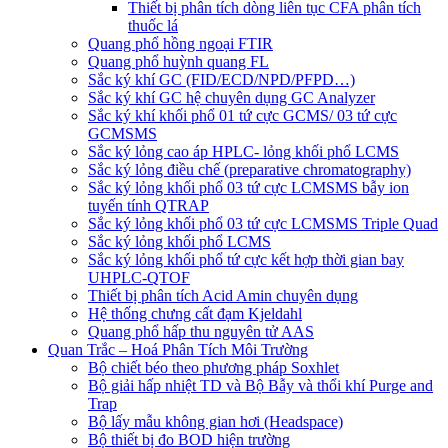
Thiết bị phân tích dòng liên tục CFA phân tích
thuốc lá
Quang phổ hồng ngoại FTIR
Quang phổ huỳnh quang FL
Sắc ký khí GC (FID/ECD/NPD/PFPD…)
Sắc ký khí GC hệ chuyên dụng GC Analyzer
Sắc ký khí khối phổ 01 tứ cực GCMS/ 03 tứ cực
GCMSMS
Sắc ký lỏng cao áp HPLC- lỏng khối phổ LCMS
Sắc ký lỏng điều chế (preparative chromatography)
Sắc ký lỏng khối phổ 03 tứ cực LCMSMS bẫy ion
tuyến tính QTRAP
Sắc ký lỏng khối phổ 03 tứ cực LCMSMS Triple Quad
Sắc ký lỏng khối phổ LCMS
Sắc ký lỏng khối phổ tứ cực kết hợp thời gian bay
UHPLC-QTOF
Thiết bị phân tích Acid Amin chuyên dụng
Hệ thống chưng cất đạm Kjeldahl
Quang phổ hấp thu nguyên tử AAS
Quan Trắc – Hoá Phân Tích Môi Trường
Bộ chiết béo theo phương pháp Soxhlet
Bộ giải hấp nhiệt TD và Bộ Bẫy và thổi khí Purge and
Trap
Bộ lấy mẫu không gian hơi (Headspace)
Bộ thiết bị đo BOD hiện trường