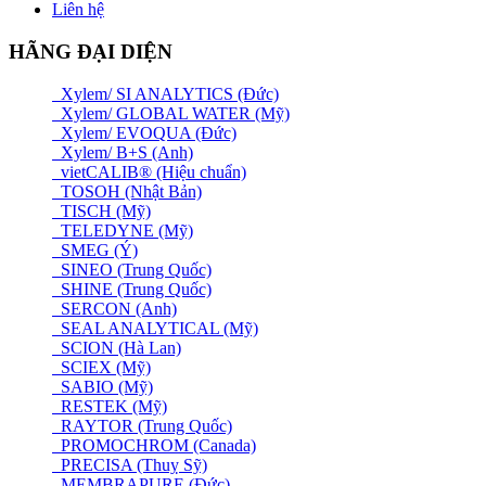
Liên hệ
HÃNG ĐẠI DIỆN
Xylem/ SI ANALYTICS (Đức)
Xylem/ GLOBAL WATER (Mỹ)
Xylem/ EVOQUA (Đức)
Xylem/ B+S (Anh)
vietCALIB® (Hiệu chuẩn)
TOSOH (Nhật Bản)
TISCH (Mỹ)
TELEDYNE (Mỹ)
SMEG (Ý)
SINEO (Trung Quốc)
SHINE (Trung Quốc)
SERCON (Anh)
SEAL ANALYTICAL (Mỹ)
SCION (Hà Lan)
SCIEX (Mỹ)
SABIO (Mỹ)
RESTEK (Mỹ)
RAYTOR (Trung Quốc)
PROMOCHROM (Canada)
PRECISA (Thuỵ Sỹ)
MEMBRAPURE (Đức)