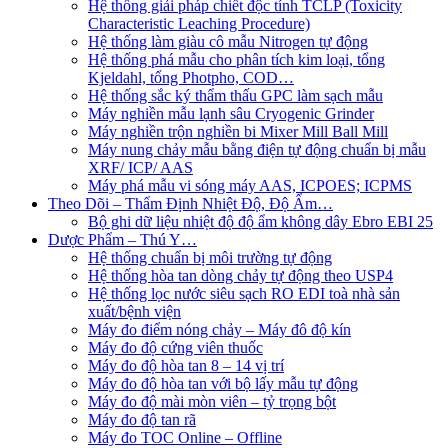
Hệ thống giải pháp chiết độc tính TCLP (Toxicity
Characteristic Leaching Procedure)
Hệ thống làm giàu cô mẫu Nitrogen tự động
Hệ thống phá mẫu cho phân tích kim loại, tổng
Kjeldahl, tổng Photpho, COD…
Hệ thống sắc ký thẩm thấu GPC làm sạch mẫu
Máy nghiền mẫu lạnh sâu Cryogenic Grinder
Máy nghiền trộn nghiền bi Mixer Mill Ball Mill
Máy nung chảy mẫu bằng điện tự động chuẩn bị mẫu
XRF/ ICP/ AAS
Máy phá mẫu vi sóng máy AAS, ICPOES; ICPMS
Theo Dõi – Thẩm Định Nhiệt Độ, Độ Ẩm…
Bộ ghi dữ liệu nhiệt độ độ ẩm không dây Ebro EBI 25
Dược Phẩm – Thú Y…
Hệ thống chuẩn bị môi trường tự động
Hệ thống hòa tan dòng chảy tự động theo USP4
Hệ thống lọc nước siêu sạch RO EDI​​ toà nhà sản
xuất/bệnh viện
Máy đo điểm nóng chảy – Máy đô độ kín
Máy đo độ cứng viên thuốc
Máy đo độ hòa tan 8 – 14 vị trí
Máy đo độ hòa tan với bộ lấy mẫu tự động
Máy đo độ mài mòn viên – tỷ trọng bột
Máy đo độ tan rã
Máy đo TOC Online – Offline