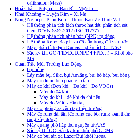
calibration: Mass)
Hoá Chất – Polymer – Bao Bì – Mực In…
Khai Khoáng – Luyện Kim – Xi Mạ
Nông Nghiệp – Phân Bón – Thuốc Bảo Vệ Thực Vật
Hệ thông phân tích kích thước hạt đất, phân tích sét
theo TCVN 6862-2012 (ISO 11277)
Hệ thống phân tích phân bón (NPK) tự động
Hệ thống Robot đo pH và độ dẫn trong đất và nước
Máy phân tích đạm Dumas – phân tích CHNSO
Sắc ký khí GC (FID/ECD/NPD/PFPD…) – Khối phổ
MS
Quan Trắc Môi Trường Lao Động
bụi bông
Lấy mẫu bụi Silic, bụi Amiăng, bụi hô hấp, bụi bông
Máy đo độ ồn tích phân giải tần
Máy đo khí (Đơn khí – Đa khí – Đo VOCs)
Máy đo 04 khí
Máy đo khí – dò khí đa chỉ tiêu
Máy đo VOCs cầm tay
Máy đo phóng xạ cầm tay hiện trường
Máy đo rung dải tần (đo rung cục bộ; rung toàn thân;
rung xây dựng)
Máy quang phổ hấp thu nguyên tử AAS
Sắc ký khí GC, Sắc ký khí khối phổ GCMS
Máy đo bụi tán xạ Lazer/Bụi khối lượng