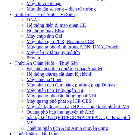
Máy đo vi khí hậu
Máy đo tần số sóng – điện từ trường
Sinh Học – Hoá Sinh – Vi Sinh
DNA
Hệ thống điện di mao quản CE
Hệ thống máy Elisa
Máy chụp ảnh Gel
Máy nhân gen PCR; Realtime PCR
Máy quang phổ định lượng ADN, DNA, Protein
Máy siêu ly tâm quy mô lớn
Protein
Thức Ăn Chăn Nuôi – Thuỷ Sản
Bộ chiết béo theo phương pháp Soxhlet
Hệ thống chưng cất đạm Kjeldahl
Máy chiết xơ fiber
Máy phân tích đạm bằng phương pháp Dumas
Máy phân tích Thủy ngân Hg
Máy quang phổ cận hồng ngoại NIR
Máy quang phổ phát xạ ICP-OES
Máy sắc ký lỏng cao áp HPLC- lỏng khối phổ LCMS
Quang phổ hấp thu nguyên tử AAS
Sắc ký khí GC (FID/ECD/NPD/PFPD…) – Khối phổ
MS
Thiết bị phân tích Acid Amin chuyên dụng
Thực Phẩm – Đồ Uống