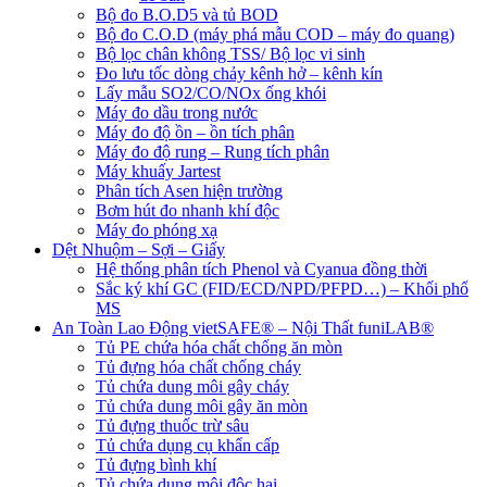
Bộ đo B.O.D5 và tủ BOD
Bộ đo C.O.D (máy phá mẫu COD – máy đo quang)
Bộ lọc chân không TSS/ Bộ lọc vi sinh
Đo lưu tốc dòng chảy kênh hở – kênh kín
Lấy mẫu SO2/CO/NOx ống khói
Máy đo dầu trong nước
Máy đo độ ồn – ồn tích phân
Máy đo độ rung – Rung tích phân
Máy khuấy Jartest
Phân tích Asen hiện trường
Bơm hút đo nhanh khí độc
Máy đo phóng xạ
Dệt Nhuộm – Sợi – Giấy
Hệ thống phân tích Phenol và Cyanua đồng thời
Sắc ký khí GC (FID/ECD/NPD/PFPD…) – Khối phổ
MS
An Toàn Lao Động vietSAFE® – Nội Thất funiLAB®
Tủ PE chứa hóa chất chống ăn mòn
Tủ đựng hóa chất chống cháy
Tủ chứa dung môi gây cháy
Tủ chứa dung môi gây ăn mòn
Tủ đựng thuốc trừ sâu
Tủ chứa dụng cụ khẩn cấp
Tủ đựng bình khí
Tủ chứa dung môi độc hại