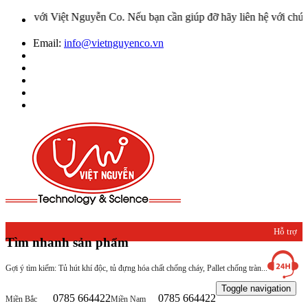
Việt Nguyễn Co. Nếu bạn cần giúp đỡ hãy liên hệ với chúng tôi qua 
Email:
info@vietnguyenco.vn
Hỗ trợ
Tìm nhanh sản phẩm
khách
Gợi ý tìm kiếm: Tủ hút khí độc, tủ đựng hóa chất chống cháy, Pallet chống tràn...
hàng
Toggle navigation
0785 664422
0785 664422
Miền Bắc
Miền Nam