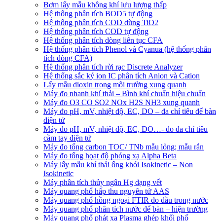
Bơm lấy mẫu không khí lưu lượng thấp
Hệ thống phân tích BOD5 tự động
Hệ thống phân tích COD dùng TiO2
Hệ thống phân tích COD tự động
Hệ thống phân tích dòng liên tục CFA
Hệ thống phân tích Phenol và Cyanua (hệ thống phân
tích dòng CFA)
Hệ thống phân tích rời rạc Discrete Analyzer
Hệ thống sắc ký ion IC phân tích Anion và Cation
Lấy mẫu dioxin trong môi trường xung quanh
Máy đo nhanh khí thải – Bình khí chuẩn hiệu chuẩn
Máy đo O3 CO SO2 NOx H2S NH3 xung quanh
Máy đo pH, mV, nhiệt độ, EC, DO – đa chỉ tiêu để bàn
điện tử
Máy đo pH, mV, nhiệt độ, EC, DO…- đo đa chỉ tiêu
cầm tay điện tử
Máy đo tổng carbon TOC/ TNb mẫu lỏng; mẫu rắn
Máy đo tổng họat độ phóng xạ Alpha Beta
Máy lấy mẫu khí thải ống khói Isokinetic – Non
Isokinetic
Máy phân tích thủy ngân Hg dạng vết
Máy quang phổ hấp thu nguyên tử AAS
Máy quang phổ hồng ngoại FTIR đo dầu trong nước
Máy quang phổ phân tích nước để bàn – hiện trường
Máy quang phổ phát xạ Plasma ghép khối phổ