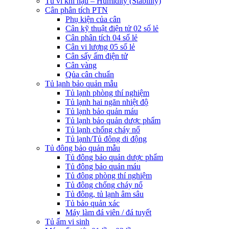
Tủ vi khí hậu – Humidity (Stability)
Cân phân tích PTN
Phụ kiện của cân
Cân kỹ thuật điện tử 02 số lẻ
Cân phân tích 04 số lẻ
Cân vi lượng 05 số lẻ
Cân sấy ẩm điện tử
Cân vàng
Qủa cân chuẩn
Tủ lạnh bảo quản mẫu
Tủ lạnh phòng thí nghiệm
Tủ lạnh hai ngăn nhiệt độ
Tủ lạnh bảo quản máu
Tủ lạnh bảo quản dược phẩm
Tủ lạnh chống cháy nổ
Tủ lạnh/Tủ đông di động
Tủ đông bảo quản mẫu
Tủ đông bảo quản dược phẩm
Tủ đông bảo quản máu
Tủ đông phòng thí nghiệm
Tủ đông chống cháy nổ
Tủ đông, tủ lạnh âm sâu
Tủ bảo quản xác
Máy làm đá viên / đá tuyết
Tủ ấm vi sinh