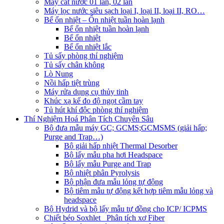
Máy cất nước 01 lần, 02 lần
Máy lọc nước siêu sạch loại I, loại II, loại II, RO…
Bể ổn nhiệt – Ổn nhiệt tuần hoàn lạnh
Bể ổn nhiệt tuần hoàn lạnh
Bể ổn nhiệt
Bể ổn nhiệt lắc
Tủ sấy phòng thí nghiệm
Tủ sấy chân không
Lò Nung
Nồi hấp tiệt trùng
Máy rửa dụng cụ thủy tinh
Khúc xạ kế đo độ ngọt cầm tay
Tủ hút khí độc phòng thí nghiệm
Thí Nghiệm Hoá Phân Tích Chuyên Sâu
Bộ đưa mẫu máy GC; GCMS;GCMSMS (giải hấp;
Purge and Trap…)
Bộ giải hấp nhiệt Thermal Desorber
Bộ lấy mẫu pha hơi Headspace
Bộ lấy mẫu Purge and Trap
Bộ nhiệt phân Pyrolysis
Bộ phận đưa mẫu lỏng tự động
Bộ tiêm mẫu tự động kết hợp tiêm mẫu lỏng và
headspace
Bộ Hydrid và bộ lấy mẫu tự đồng cho ICP/ ICPMS
Chiết béo Soxhlet_ Phân tích xơ Fiber