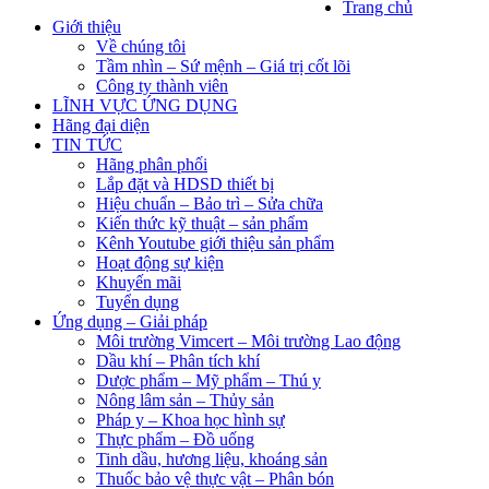
Trang chủ
Giới thiệu
Về chúng tôi
Tầm nhìn – Sứ mệnh – Giá trị cốt lõi
Công ty thành viên
LĨNH VỰC ỨNG DỤNG
Hãng đại diện
TIN TỨC
Hãng phân phối
Lắp đặt và HDSD thiết bị
Hiệu chuẩn – Bảo trì – Sửa chữa
Kiến thức kỹ thuật – sản phẩm
Kênh Youtube giới thiệu sản phẩm
Hoạt động sự kiện
Khuyến mãi
Tuyển dụng
Ứng dụng – Giải pháp
Môi trường Vimcert – Môi trường Lao động
Dầu khí – Phân tích khí
Dược phẩm – Mỹ phẩm – Thú y
Nông lâm sản – Thủy sản
Pháp y – Khoa học hình sự
Thực phẩm – Đồ uống
Tinh dầu, hương liệu, khoáng sản
Thuốc bảo vệ thực vật – Phân bón