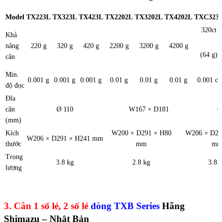
Model
TX223L
TX323L
TX423L
TX2202L
TX3202L
TX4202L
TXC323
320ct
Khả
năng
220 g
320 g
420 g
2200 g
3200 g
4200 g
(64 g)
cân
Min.
0.001 g
0.001 g
0.001 g
0.01 g
0.01 g
0.01 g
0.001 ct
độ đọc
Đĩa
cân
Ø 110
W167 × D181
Ø
(mm)
Kích
W200 × D291 × H80
W206 × D29
W206 × D291 × H241 mm
thước
mm
m
Trọng
3.8 kg
2.8 kg
3.8 
lượng
3. Cân 1 số lẻ, 2 số lẻ
dòng TXB Series
Hãng
Shimazu – Nhật Bản