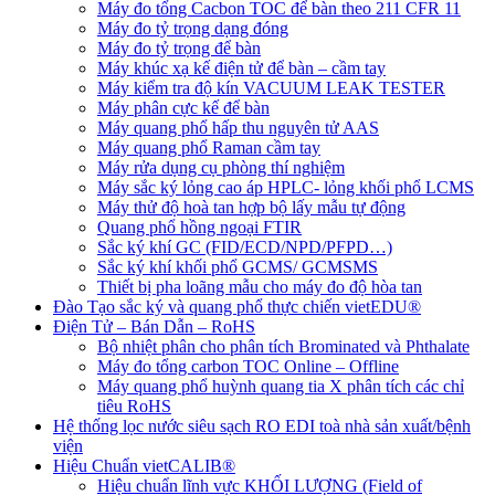
Máy đo tổng Cacbon TOC để bàn theo 211 CFR 11
Máy đo tỷ trọng dạng đóng
Máy đo tỷ trọng để bàn
Máy khúc xạ kế điện tử để bàn – cầm tay
Máy kiểm tra độ kín VACUUM LEAK TESTER
Máy phân cực kế để bàn
Máy quang phổ hấp thu nguyên tử AAS
Máy quang phổ Raman cầm tay
Máy rửa dụng cụ phòng thí nghiệm
Máy sắc ký lỏng cao áp HPLC- lỏng khối phổ LCMS
Máy thử độ hoà tan hợp bộ lấy mẫu tự động
Quang phổ hồng ngoại FTIR
Sắc ký khí GC (FID/ECD/NPD/PFPD…)
Sắc ký khí khối phổ GCMS/ GCMSMS
Thiết bị pha loãng mẫu cho máy đo độ hòa tan
Đào Tạo sắc ký và quang phổ thực chiến vietEDU®
Điện Tử – Bán Dẫn – RoHS
Bộ nhiệt phân cho phân tích Brominated và Phthalate
Máy đo tổng carbon TOC Online – Offline
Máy quang phổ huỳnh quang tia X phân tích các chỉ
tiêu RoHS
Hệ thống lọc nước siêu sạch RO EDI​​ toà nhà sản xuất/bệnh
viện
Hiệu Chuẩn vietCALIB®
Hiệu chuẩn lĩnh vực KHỐI LƯỢNG (Field of