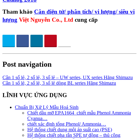
Tham khảo
Cân điện tử/ phân tích/ vi lượng/ siêu vi
lượng
Việt Nguyễn Co., Ltd
cung cấp
Post navigation
Cân 1 số lẻ, 2 số lẻ, 3 số lẻ – UW series, UX series Hãng Shimazu
Cân 1 số lẻ, 2 số lẻ, 3 số lẻ dòng BL series Hãng Shimazu
LĨNH VỰC ỨNG DỤNG
Chuẩn Bị Xử Lý Mẫu Hoá Sinh
Chiết dầu mỡ EPA1664_chiết mẫu Phenol Ammonia
Cyanua…
chiết xác định tổng Phenol/ Ammonia…
Hệ thống chiết dung môi áp suất cao (PSE)
Hệ thống chiết pha rắn SPE tự động – thủ công