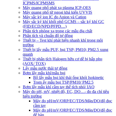
ICPMS/ICPMSMS
Máy quang phổ phát xạ plasma ICP-OES
Máy quang phổ tử ngoại khả kiến UVVIS
Máy sắc ký ion IC đo Anion và Cation
Máy sắc ký khí khối phổ GCMS – sắc ký khí GC
(FID/ECD/NPD/PFPD…)
Phân tích phóng xạ trong các mẫu địa chất
Phân tích và chuẩn độ tự động
Thiết bị – Test khí phát hiện nhanh khí trong môi
trường
Thiết bị lấy mẫu PUF, bụi TSP; PM10; PM2.5 xung
quanh
Thiết bị phân tích Halogen hữu cơ dễ bị hấp phụ
(AOX/ TOX)
Lấy mẫu nước thải tự động
Bơm lấy mẫu khí/mẫu bụi
Bộ lấy mẫu bụi khí thải ống khói Isokinetic
Trạm ấy mẫu bụi TSP/PM10/ PM2.5
Bơm lấy mẫu khí cầm tay thể tích nhỏ/ IAQ
Máy đo pH, mV, nhiệt độ, EC, DO…- đo đa chỉ tiêu
hiện trường
Máy đo pH/mV/ORP/EC/TDS/Mặn/DO/độ đục
cầm tay
Máy đo pH/mV/ORP/EC/TDS/Mặn/DO/độ đục
để bàn