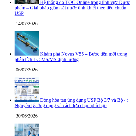
Hệ thống đo TOC Online trong lĩnh vực Dược
phẩm – Giải pháp giám sát nước tinh khiết theo tiêu chuẩn
USP
14/07/2026
Khám phá Novus V55 – Bước tiến mới trong
phân tích LC-MS/MS định lượng
06/07/2026
Dòng hòa tan ứng dụng USP Bộ 3/7 và Bộ 4:
Nguyên lý, ứng dụng và cách lựa chọn phù hợp
30/06/2026