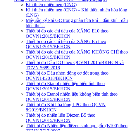
Khí thiên nhiên nén (CNG)
Khí thiên nhiên nén (CNG) – Khí thiên nhiên hóa lỏng
(LNG)
Máy sắc ký khí GC trong phân tích khí – dầu khí – dầu
biến thế…
Thiết bị đo các chỉ tiêu của XĂNG E10 theo
QCVN1:2015/BKHCN
Thiết bị đo các chỉ tiêu của XĂNG E5 theo
QCVN1:2015/BKHCN
Thiết bị đo các chỉ tiêu của XĂNG KHÔNG CHÌ theo
QCVN1:2015/BKHCN
Thiết bị đo Dầu DO theo QCVN1:2015/BKHCN và
TCVN 5689:2018
Thiết bị đo Dầu nhờn động cơ đốt trong theo
QCVN14:2018/BKHCN
Thiết bị đo Etanol nhiên liệu biến tính theo
QCVN1:2015/BKHCN
Thiết bị đo Etanol nhiên liệu không biến tính theo
QCVN1:2015/BKHCN
Thiết bị đo Khí hóa lỏng LPG theo QCVN
8:2019/BKHCN
Thiết bị đo nhiên liệu Diezen B5 theo
QCVN1:2015/BKHCN
Thiết bị đo Nhiên liệu điêzen sinh học gốc (B100) theo
TCVN 7717:2007