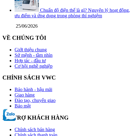
Chuẩn độ điện thế là gì? Nguyên lý hoạt động,
ưu điểm và ứng dụng trong phòng thí nghiệm
25/06/2026
VỀ CHÚNG TÔI
Giới thiệu chung
Sứ mệnh - tầm nhìn
Hợp tác - đầu tư
Cơ hội nghề nghiệp
CHÍNH SÁCH VWC
Bảo hành - hậu mãi
Giao hàng
Đào tạo, chuyển giao
Bảo mật
HỖ TRỢ KHÁCH HÀNG
Chính sách bán hàng
Chính sách thanh toán