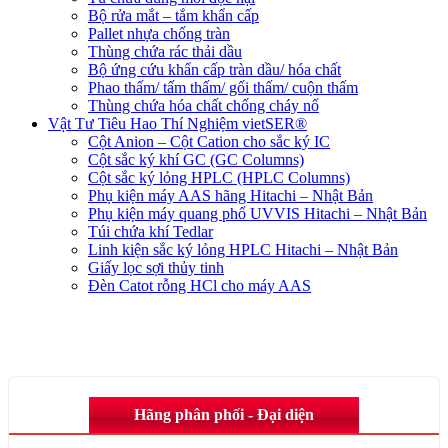
Bộ rửa mắt – tắm khẩn cấp
Pallet nhựa chống tràn
Thùng chứa rác thải dầu
Bộ ứng cứu khẩn cấp tràn dầu/ hóa chất
Phao thấm/ tấm thấm/ gối thấm/ cuộn thấm
Thùng chứa hóa chất chống cháy nổ
Vật Tư Tiêu Hao Thí Nghiệm vietSER®
Cột Anion – Cột Cation cho sắc ký IC
Cột sắc ký khí GC (GC Columns)
Cột sắc ký lỏng HPLC (HPLC Columns)
Phụ kiện máy AAS hãng Hitachi – Nhật Bản
Phụ kiện máy quang phổ UVVIS Hitachi – Nhật Bản
Túi chứa khí Tedlar
Linh kiện sắc ký lỏng HPLC Hitachi – Nhật Bản
Giấy lọc sợi thủy tinh
Đèn Catot rỗng HCl cho máy AAS
Hãng phân phối - Đại diện