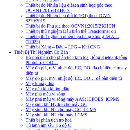
Thiết bị đo Nhiên liệu điêzen sinh học gốc theo
QCVN1:2015/BKHCN
Thiết bị đo Nhiên liệu đốt lò (FO) theo TCVN
6239:2019
Thiết bị đo Phụ gia theo QCVN1:2015/BKHCN
Thiết bị thử nghiệm Dầu biến thế Transformer oil
Thiết bị thử nghiệm nhiên liệu hàng không Jet A-1:
(17025)
Thiết bị Xăng – Dầu – LPG – Khí CNG
Thiết Bị Thí Nghiệm Cơ Bản
Bộ phá mẫu cho phân tích kim loại, tổng Kjeldahl, tổng
Photpho, COD…
Máy đo pH, mV, nhiệt độ, EC, DO, đa chỉ tiêu cầm tay
điện tử
Máy đo pH, mV, nhiệt độ, EC, DO… để bàn điện tử
Máy khuấy đũa
Máy nén khí không dầu
Máy phá mẫu vi sóng
Máy phá mẫu vi sóng máy AAS; ICPOES; ICPMS
Máy sinh khí Hydro cho máy GC
Máy sinh khí N2 cho máy GC, LCMS
Máy sinh khí N2 cho máy LCMS
Thiết bị phân tích tro hoá
Tủ lạnh âm sâu -86 độ C