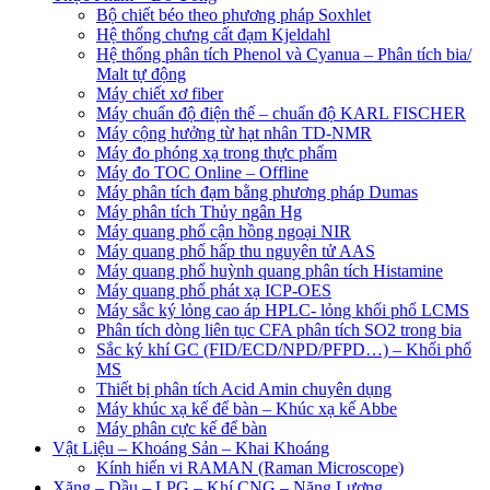
Bộ chiết béo theo phương pháp Soxhlet
Hệ thống chưng cất đạm Kjeldahl
Hệ thống phân tích Phenol và Cyanua – Phân tích bia/
Malt tự động
Máy chiết xơ fiber
Máy chuẩn độ điện thế – chuẩn độ KARL FISCHER
Máy cộng hưởng từ hạt nhân TD-NMR
Máy đo phóng xạ trong thực phẩm
Máy đo TOC Online – Offline
Máy phân tích đạm bằng phương pháp Dumas
Máy phân tích Thủy ngân Hg
Máy quang phổ cận hồng ngoại NIR
Máy quang phổ hấp thu nguyên tử AAS
Máy quang phổ huỳnh quang phân tích Histamine
Máy quang phổ phát xạ ICP-OES
Máy sắc ký lỏng cao áp HPLC- lỏng khối phổ LCMS
Phân tích dòng liên tục CFA phân tích SO2 trong bia
Sắc ký khí GC (FID/ECD/NPD/PFPD…) – Khối phổ
MS
Thiết bị phân tích Acid Amin chuyên dụng
Máy khúc xạ kế để bàn – Khúc xạ kế Abbe
Máy phân cực kế để bàn
Vật Liệu – Khoáng Sản – Khai Khoáng
Kính hiển vi RAMAN (Raman Microscope)
Xăng – Dầu – LPG – Khí CNG – Năng Lượng…