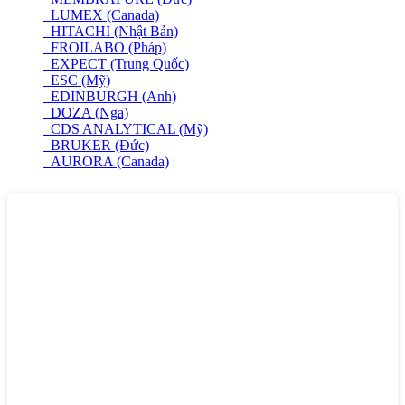
LUMEX (Canada)
HITACHI (Nhật Bản)
FROILABO (Pháp)
EXPECT (Trung Quốc)
ESC (Mỹ)
EDINBURGH (Anh)
DOZA (Nga)
CDS ANALYTICAL (Mỹ)
BRUKER (Đức)
AURORA (Canada)