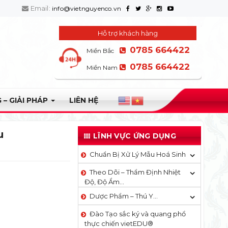
Email:
info@vietnguyenco.vn
Hỗ trợ khách hàng
0785 664422
Miền Bắc
0785 664422
Miền Nam
 – GIẢI PHÁP
LIÊN HỆ
u
LĨNH VỰC ỨNG DỤNG
Chuẩn Bị Xử Lý Mẫu Hoá Sinh
Theo Dõi – Thẩm Định Nhiệt
Độ, Độ Ẩm…
Dược Phẩm – Thú Y…
Đào Tạo sắc ký và quang phổ
thực chiến vietEDU®