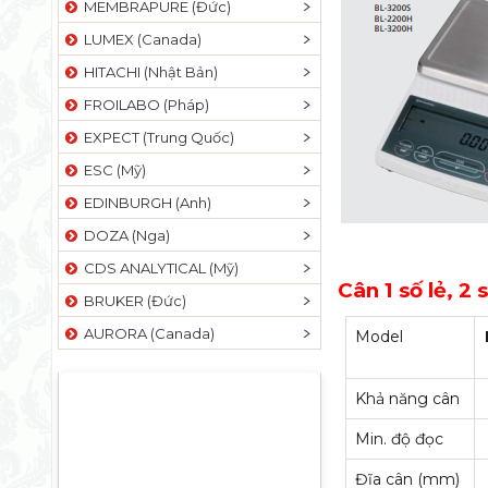
MEMBRAPURE (Đức)
LUMEX (Canada)
HITACHI (Nhật Bản)
FROILABO (Pháp)
EXPECT (Trung Quốc)
ESC (Mỹ)
EDINBURGH (Anh)
DOZA (Nga)
CDS ANALYTICAL (Mỹ)
Cân 1 số lẻ, 2 s
BRUKER (Đức)
AURORA (Canada)
Model
Khả năng cân
Min. độ đọc
Đĩa cân (mm)