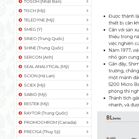
TOSOH (Nhật Bản)
TISCH (Mỹ)
Được thành lậ
TELEDYNE (Mỹ)
thiết bị cân k
SMEG (Ý)
Cân với sản xu
thiệu trong n
SINEO (Trung Quốc)
việc nghiên c
SHINE (Trung Quốc)
Năm 1977, việ
nhỏ gọn cung 
SERCON (Anh)
Gần đây, Shima
SEAL ANALYTICAL (Mỹ)
trường, chẳng
SCION (Hà Lan)
một mảnh đầu 
5200 Micro B
SCIEX (Mỹ)
phòng thí ngh
SABIO (Mỹ)
Thành tích gần
RESTEK (Mỹ)
nhanh, và đượ
RAYTOR (Trung Quốc)
PROMOCHROM (Canada)
PRECISA (Thuỵ Sỹ)