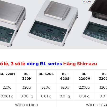
ố lẻ, 3 số lẻ
dòng BL series
Hãng Shimazu
BL-220H
BL-
BL-320S
BL-
BL-
BL
320H
620S
2200H
320
220g
320g
320g
620g
2200g
320
0.001 g
0.001 g
0.01 g
0.01 g
0.01 g
0.01
W100 × D100
W160 × D12