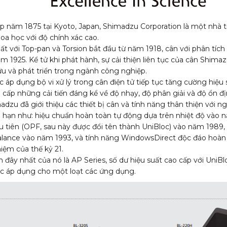
p năm 1875 tại Kyoto, Japan, Shimadzu Corporation là một nhà 
hoa học với độ chính xác cao.
ất với Top-pan và Torsion bắt đầu từ năm 1918, cân với phân tích
ăm 1925. Kể tử khi phát hành, sự cải thiện liên tục của cân Shim
ứu và phát triển trong ngành công nghiệp.
c áp dụng bộ vi xử lý trong cân điện tử tiếp tục tăng cường hiệ
cấp những cải tiến đáng kể về độ nhạy, độ phân giải và độ ổn đị
dzu đã giới thiệu các thiết bị cân và tính năng thân thiện với n
 hạn như: hiệu chuẩn hoàn toàn tự động dựa trên nhiệt độ vào n
tiên (OPF, sau này được đổi tên thành UniBloc) vào năm 1989
alance vào năm 1993, và tính năng WindowsDirect độc đáo hoàn
iệm của thế kỷ 21.
 đây nhất của nó là AP Series, số dư hiệu suất cao cấp với UniBl
c áp dụng cho một loạt các ứng dụng.