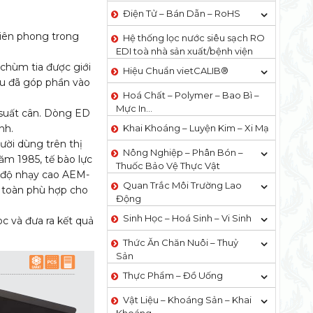
Điện Tử – Bán Dẫn – RoHS
tiên phong trong
Hệ thống lọc nước siêu sạch RO
EDI​​ toà nhà sản xuất/bệnh viện
 chùm tia được giới
Hiệu Chuẩn vietCALIB®
azu đã góp phần vào
Hoá Chất – Polymer – Bao Bì –
Mực In…
u suất cân. Dòng ED
nh.
Khai Khoáng – Luyện Kim – Xi Mạ
gười dùng trên thị
Nông Nghiệp – Phân Bón –
ăm 1985, tế bào lực
Thuốc Bảo Vệ Thực Vật
, độ nhạy cao AEM-
Quan Trắc Môi Trường Lao
 toàn phù hợp cho
Động
Sinh Học – Hoá Sinh – Vi Sinh
oc và đưa ra kết quả
Thức Ăn Chăn Nuôi – Thuỷ
Sản
Thực Phẩm – Đồ Uống
Vật Liệu – Khoáng Sản – Khai