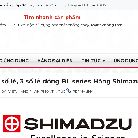
 đỡ hãy liên hệ với chúng tôi qua Hotline: 0932 664422
Tìm nhanh sản phẩm
iếm: Tủ hút khí độc, tủ đựng hóa chất chống cháy, Pallet chống tràn...
ỰC ỨNG DỤNG
HÃNG ĐẠI DIỆN
TIN TỨC
ỨNG DỤNG
2 số lẻ, 3 số lẻ dòng BL series Hãng Shimaz
,
,
BÀI VIẾT
HÃNG PHÂN PHỐI
TIN TỨC
PERMALINK