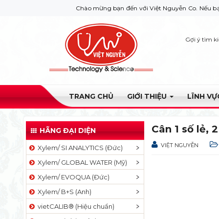
Chào mừng bạn đến với Việt Nguyễn Co. Nếu bạn cần giúp
Gợi ý tìm k
TRANG CHỦ
GIỚI THIỆU
LĨNH V
Cân 1 số lẻ, 
HÃNG ĐẠI DIỆN
VIỆT NGUYỄN
Xylem/ SI ANALYTICS (Đức)
Xylem/ GLOBAL WATER (Mỹ)
Xylem/ EVOQUA (Đức)
Xylem/ B+S (Anh)
vietCALIB® (Hiệu chuẩn)