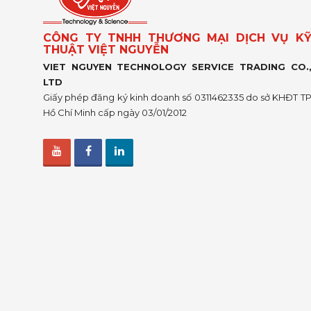
CÔNG TY TNHH THƯƠNG MẠI DỊCH VỤ K
THUẬT VIỆT NGUYỄN
VIET NGUYEN TECHNOLOGY SERVICE TRADING CO.
LTD
Giấy phép đăng ký kinh doanh số 0311462335 do sở KHĐT T
Hồ Chí Minh cấp ngày 03/01/2012