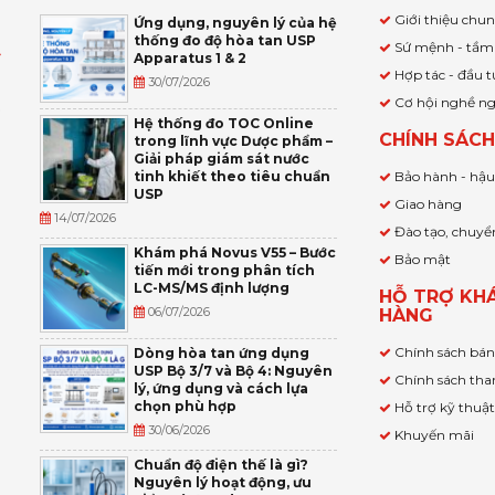
Giới thiệu chu
Ứng dụng, nguyên lý của hệ
thống đo độ hòa tan USP
Sứ mệnh - tầm
Apparatus 1 & 2
Ỹ
Hợp tác - đầu t
30/07/2026
Cơ hội nghề n
,
Hệ thống đo TOC Online
CHÍNH SÁC
trong lĩnh vực Dược phẩm –
P
Giải pháp giám sát nước
tinh khiết theo tiêu chuẩn
Bảo hành - hậ
USP
Giao hàng
14/07/2026
Đào tạo, chuyể
Khám phá Novus V55 – Bước
Bảo mật
tiến mới trong phân tích
LC-MS/MS định lượng
HỖ TRỢ KH
06/07/2026
HÀNG
Chính sách bá
Dòng hòa tan ứng dụng
USP Bộ 3/7 và Bộ 4: Nguyên
Chính sách tha
lý, ứng dụng và cách lựa
chọn phù hợp
Hỗ trợ kỹ thuậ
30/06/2026
Khuyến mãi
Chuẩn độ điện thế là gì?
Nguyên lý hoạt động, ưu