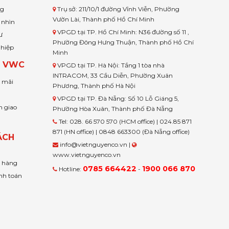
ng
Trụ sở: 211/10/1 đường Vĩnh Viễn, Phường
Vườn Lài, Thành phố Hồ Chí Minh
 nhìn
VPGD tại TP. Hồ Chí Minh: N36 đường số 11 ,
ư
Phường Đông Hưng Thuận, Thành phố Hồ Chí
ghiệp
Minh
H VWC
VPGD tại TP. Hà Nội: Tầng 1 tòa nhà
INTRACOM, 33 Cầu Diễn, Phường Xuân
u mãi
Phương, Thành phố Hà Nội
VPGD tại TP. Đà Nẵng: Số 10 Lỗ Giáng 5,
n giao
Phường Hòa Xuân, Thành phố Đà Nẵng
Tel: 028. 66 570 570 (HCM office) | 024.85 871
871 (HN office) | 0848 663300 (Đà Nẵng office)
ÁCH
info@vietnguyenco.vn |
www.vietnguyenco.vn
n hàng
0785 664422
1900 066 870
Hotline:
-
nh toán
t