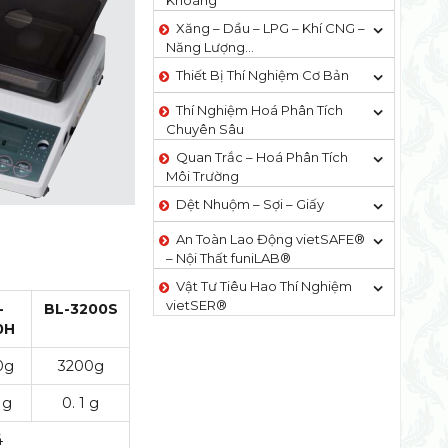
Khoáng
Xăng – Dầu – LPG – Khí CNG –
Năng Lượng…
Thiết Bị Thí Nghiệm Cơ Bản
Thí Nghiệm Hoá Phân Tích
Chuyên Sâu
Quan Trắc – Hoá Phân Tích
Môi Trường
Dệt Nhuộm – Sợi – Giấy
An Toàn Lao Động vietSAFE®
– Nội Thất funiLAB®
Vật Tư Tiêu Hao Thí Nghiệm
vietSER®
-
BL-3200S
0H
0g
3200g
 g
0. 1 g
4