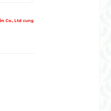
n Co., Ltd
cung