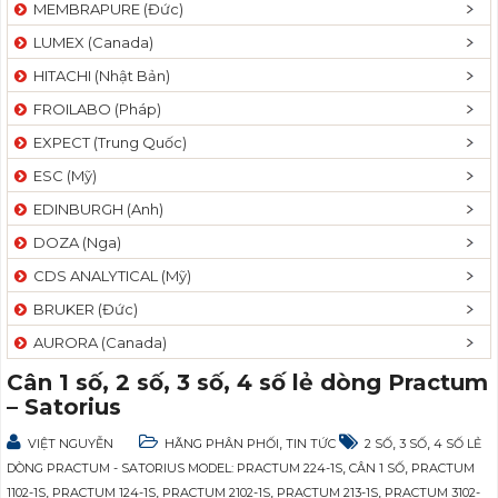
MEMBRAPURE (Đức)
LUMEX (Canada)
HITACHI (Nhật Bản)
FROILABO (Pháp)
EXPECT (Trung Quốc)
ESC (Mỹ)
EDINBURGH (Anh)
DOZA (Nga)
CDS ANALYTICAL (Mỹ)
BRUKER (Đức)
AURORA (Canada)
Cân 1 số, 2 số, 3 số, 4 số lẻ dòng Practum
– Satorius
,
,
,
VIỆT NGUYỄN
HÃNG PHÂN PHỐI
TIN TỨC
2 SỐ
3 SỐ
4 SỐ LẺ
,
,
DÒNG PRACTUM - SATORIUS MODEL: PRACTUM 224-1S
CÂN 1 SỐ
PRACTUM
,
,
,
,
1102-1S
PRACTUM 124-1S
PRACTUM 2102-1S
PRACTUM 213-1S
PRACTUM 3102-