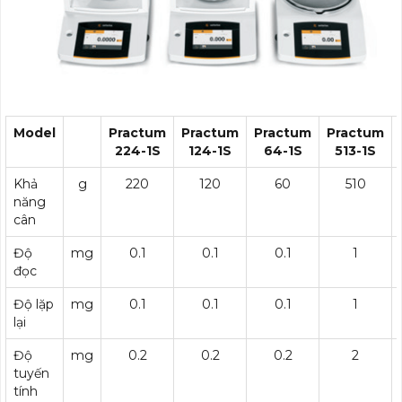
Model
Practum
Practum
Practum
Practum
224-1S
124-1S
64-1S
513-1S
Khả
g
220
120
60
510
năng
cân
Độ
mg
0.1
0.1
0.1
1
đọc
Độ lặp
mg
0.1
0.1
0.1
1
lại
Độ
mg
0.2
0.2
0.2
2
tuyến
tính