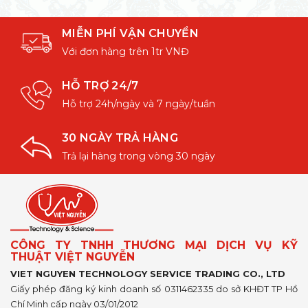
MIỄN PHÍ VẬN CHUYỂN
Với đơn hàng trên 1tr VNĐ
HỖ TRỢ 24/7
Hỗ trợ 24h/ngày và 7 ngày/tuần
30 NGÀY TRẢ HÀNG
Trả lại hàng trong vòng 30 ngày
CÔNG TY TNHH THƯƠNG MẠI DỊCH VỤ KỸ
THUẬT VIỆT NGUYỄN
VIET NGUYEN TECHNOLOGY SERVICE TRADING CO., LTD
Giấy phép đăng ký kinh doanh số 0311462335 do sở KHĐT TP Hồ
Chí Minh cấp ngày 03/01/2012