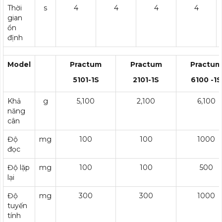
Thời
s
4
4
4
4
gian
ổn
định
Model
Practum
Practum
Practum
5101-1S
2101-1S
6100 -1S
Khả
g
5,100
2,100
6,100
năng
cân
Độ
mg
100
100
1000
đọc
Độ lặp
mg
100
100
500
lại
Độ
mg
300
300
1000
tuyến
tính