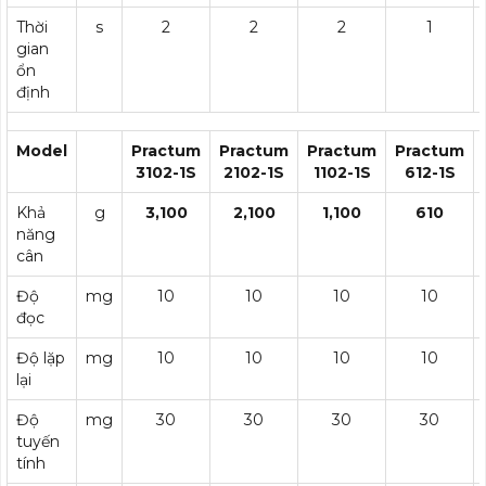
Thời
s
2
2
2
1
gian
ổn
định
Model
Practum
Practum
Practum
Practum
3102-1S
2102-1S
1102-1S
612-1S
Khả
g
3,100
2,100
1,100
610
năng
cân
Độ
mg
10
10
10
10
đọc
Độ lặp
mg
10
10
10
10
lại
Độ
mg
30
30
30
30
tuyến
tính