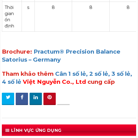
Thời
s
8
8
8
gian
ổn
định
Brochure:
Practum® Precision Balance
Satorius – Germany
Tham khảo thêm
Cân 1 số lẻ, 2 số lẻ, 3 số lẻ,
4 số lẻ
Việt Nguyễn Co., Ltd
cung cấp
LĨNH VỰC ỨNG DỤNG