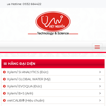
otline: 0932 664422
T
o
g
HÃNG ĐẠI DIỆN
g
l
Xylem/ SI ANALYTICS (Đức)
e
Xylem/ GLOBAL WATER (Mỹ)
n
a
Xylem/ EVOQUA (Đức)
v
Xylem/ B+S (Anh)
i
g
vietCALIB® (Hiệu chuẩn)
a