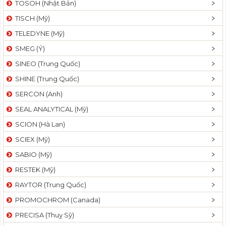
TOSOH (Nhật Bản)
t
TISCH (Mỹ)
i
o
TELEDYNE (Mỹ)
n
SMEG (Ý)
SINEO (Trung Quốc)
SHINE (Trung Quốc)
SERCON (Anh)
SEAL ANALYTICAL (Mỹ)
SCION (Hà Lan)
SCIEX (Mỹ)
SABIO (Mỹ)
RESTEK (Mỹ)
RAYTOR (Trung Quốc)
PROMOCHROM (Canada)
PRECISA (Thuỵ Sỹ)