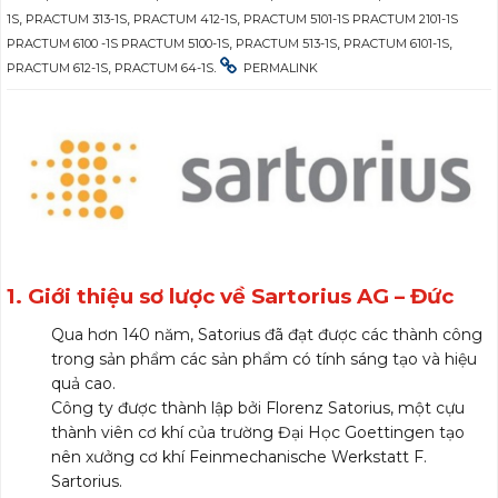
,
,
,
1S
PRACTUM 313-1S
PRACTUM 412-1S
PRACTUM 5101-1S PRACTUM 2101-1S
,
,
,
PRACTUM 6100 -1S PRACTUM 5100-1S
PRACTUM 513-1S
PRACTUM 6101-1S
,
.
PRACTUM 612-1S
PRACTUM 64-1S
PERMALINK
1. Giới thiệu sơ lược về Sartorius AG – Đức
Qua hơn 140 năm, Satorius đã đạt được các thành công
trong sản phẩm các sản phẩm có tính sáng tạo và hiệu
quả cao.
Công ty được thành lập bởi Florenz Satorius, một cựu
thành viên cơ khí của trường Đại Học Goettingen tạo
nên xưởng cơ khí Feinmechanische Werkstatt F.
Sartorius.