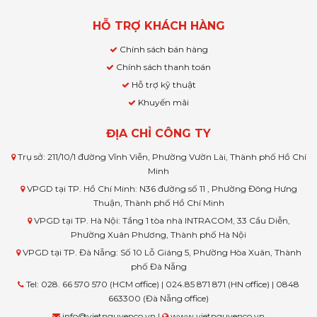
HỖ TRỢ KHÁCH HÀNG
Chính sách bán hàng
Chính sách thanh toán
Hỗ trợ kỹ thuật
Khuyến mãi
ĐỊA CHỈ CÔNG TY
Trụ sở: 211/10/1 đường Vĩnh Viễn, Phường Vườn Lài, Thành phố Hồ Chí
Minh
VPGD tại TP. Hồ Chí Minh: N36 đường số 11 , Phường Đông Hưng
Thuận, Thành phố Hồ Chí Minh
VPGD tại TP. Hà Nội: Tầng 1 tòa nhà INTRACOM, 33 Cầu Diễn,
Phường Xuân Phương, Thành phố Hà Nội
VPGD tại TP. Đà Nẵng: Số 10 Lỗ Giáng 5, Phường Hòa Xuân, Thành
phố Đà Nẵng
Tel: 028. 66 570 570 (HCM office) | 024.85 871 871 (HN office) | 0848
663300 (Đà Nẵng office)
info@vietnguyenco.vn |
www.vietnguyenco.vn