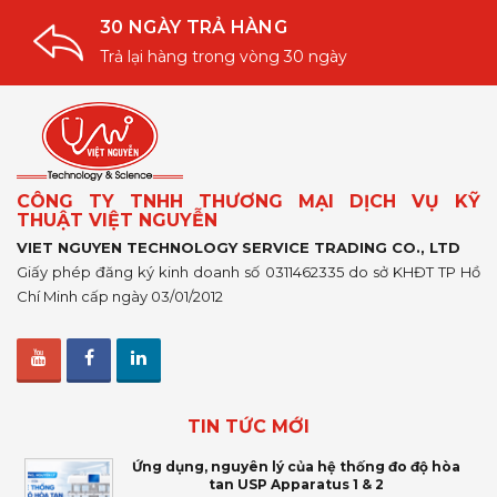
30 NGÀY TRẢ HÀNG
Trả lại hàng trong vòng 30 ngày
CÔNG TY TNHH THƯƠNG MẠI DỊCH VỤ KỸ
THUẬT VIỆT NGUYỄN
VIET NGUYEN TECHNOLOGY SERVICE TRADING CO., LTD
Giấy phép đăng ký kinh doanh số 0311462335 do sở KHĐT TP Hồ
Chí Minh cấp ngày 03/01/2012
TIN TỨC MỚI
Ứng dụng, nguyên lý của hệ thống đo độ hòa
tan USP Apparatus 1 & 2