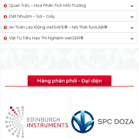
Quan Trắc – Hoá Phân Tích Môi Trường
Dệt Nhuộm – Sợi – Giấy
An Toàn Lao Động vietSAFE® – Nội Thất funiLAB®
Vật Tư Tiêu Hao Thí Nghiệm vietSER®
Hãng phân phối - Đại diện