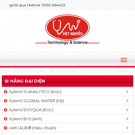
g tôi qua Hotline: 0932 664422
T
o
g
HÃNG ĐẠI DIỆN
g
l
Xylem/ SI ANALYTICS (Đức)
e
Xylem/ GLOBAL WATER (Mỹ)
n
a
Xylem/ EVOQUA (Đức)
v
Xylem/ B+S (Anh)
i
g
vietCALIB® (Hiệu chuẩn)
a