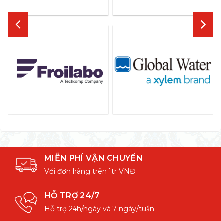
MIỄN PHÍ VẬN CHUYỂN
Với đơn hàng trên 1tr VNĐ
HỖ TRỢ 24/7
Hỗ trợ 24h/ngày và 7 ngày/tuần