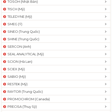
TOSOH (Nhật Bản)
t
TISCH (Mỹ)
i
o
TELEDYNE (Mỹ)
n
SMEG (Ý)
SINEO (Trung Quốc)
SHINE (Trung Quốc)
SERCON (Anh)
SEAL ANALYTICAL (Mỹ)
SCION (Hà Lan)
SCIEX (Mỹ)
SABIO (Mỹ)
RESTEK (Mỹ)
RAYTOR (Trung Quốc)
PROMOCHROM (Canada)
PRECISA (Thuỵ Sỹ)