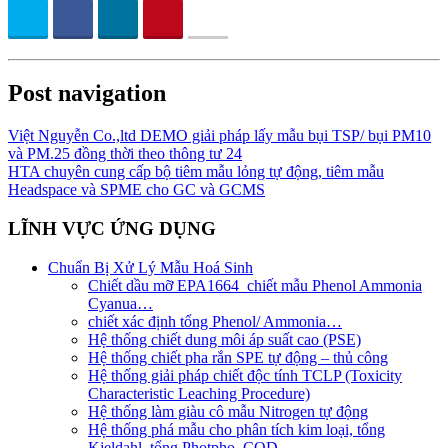
Post navigation
Việt Nguyễn Co.,ltd DEMO giải pháp lấy mẫu bụi TSP/ bụi PM10
và PM.25 đồng thời theo thông tư 24
HTA chuyên cung cấp bộ tiêm mẫu lỏng tự động, tiêm mẫu
Headspace và SPME cho GC và GCMS
LĨNH VỰC ỨNG DỤNG
Chuẩn Bị Xử Lý Mẫu Hoá Sinh
Chiết dầu mỡ EPA1664_chiết mẫu Phenol Ammonia
Cyanua…
chiết xác định tổng Phenol/ Ammonia…
Hệ thống chiết dung môi áp suất cao (PSE)
Hệ thống chiết pha rắn SPE tự động – thủ công
Hệ thống giải pháp chiết độc tính TCLP (Toxicity
Characteristic Leaching Procedure)
Hệ thống làm giàu cô mẫu Nitrogen tự động
Hệ thống phá mẫu cho phân tích kim loại, tổng
Kjeldahl, tổng Photpho, COD…