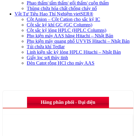
Phao thấm/ tấm thấm/ gối thấm/ cuộn thấm
Thùng chứa hóa chất chống cháy nổ
Vật Tư Tiêu Hao Thí Nghiệm vietSER®
Cột Anion – Cột Cation cho sắc ký IC
Cột sắc ký khí GC (GC Columns)
Cột sắc ký lỏng HPLC (HPLC Columns)
Phụ kiện máy AAS hãng Hitachi – Nhật Bản
Phụ kiện máy quang phổ UVVIS Hitachi – Nhật Bản
Túi chứa khí Tedlar
Linh kiện sắc ký lỏng HPLC Hitachi – Nhật Bản
Giấy lọc sợi thủy tinh
Đèn Catot rỗng HCl cho máy AAS
Hãng phân phối - Đại diện