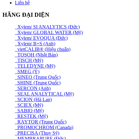
Liên hệ
HÃNG ĐẠI DIỆN
Xylem/ SI ANALYTICS (Đức)
Xylem/ GLOBAL WATER (Mỹ)
Xylem/ EVOQUA (Đức)
Xylem/ B+S (Anh)
vietCALIB® (Hiệu chuẩn)
TOSOH (Nhật Bản)
TISCH (Mỹ)
TELEDYNE (Mỹ)
SMEG (Ý)
SINEO (Trung Quốc)
SHINE (Trung Quốc)
SERCON (Anh)
SEAL ANALYTICAL (Mỹ)
SCION (Hà Lan)
SCIEX (Mỹ)
SABIO (Mỹ)
RESTEK (Mỹ)
RAYTOR (Trung Quốc)
PROMOCHROM (Canada)
PRECISA (Thuỵ Sỹ)
MEMBRAPURE (Đức)