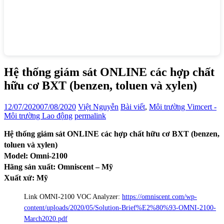
Hệ thống giám sát ONLINE các hợp chất
hữu cơ BXT (benzen, toluen và xylen)
12/07/2020
07/08/2020
Việt Nguyễn
Bài viết
,
Môi trường Vimcert -
Môi trường Lao động
permalink
Hệ thống giám sát ONLINE các hợp chất hữu cơ BXT (benzen,
toluen và xylen)
Model: Omni-2100
Hãng sản xuất: Omniscent – Mỹ
Xuất xứ: Mỹ
Link OMNI-2100 VOC Analyzer:
https://omniscent.com/wp-
content/uploads/2020/05/Solution-Brief%E2%80%93-OMNI-2100-
March2020.pdf