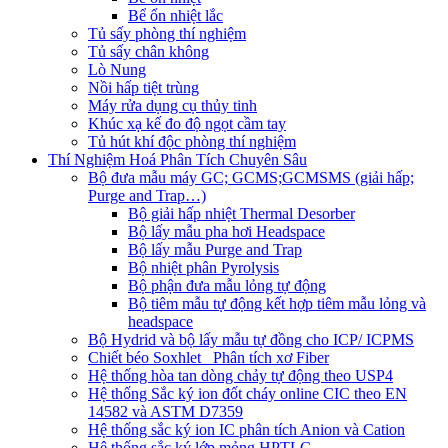
Bể ổn nhiệt lắc
Tủ sấy phòng thí nghiệm
Tủ sấy chân không
Lò Nung
Nồi hấp tiệt trùng
Máy rửa dụng cụ thủy tinh
Khúc xạ kế đo độ ngọt cầm tay
Tủ hút khí độc phòng thí nghiệm
Thí Nghiệm Hoá Phân Tích Chuyên Sâu
Bộ đưa mẫu máy GC; GCMS;GCMSMS (giải hấp;
Purge and Trap…)
Bộ giải hấp nhiệt Thermal Desorber
Bộ lấy mẫu pha hơi Headspace
Bộ lấy mẫu Purge and Trap
Bộ nhiệt phân Pyrolysis
Bộ phận đưa mẫu lỏng tự động
Bộ tiêm mẫu tự động kết hợp tiêm mẫu lỏng và
headspace
Bộ Hydrid và bộ lấy mẫu tự đồng cho ICP/ ICPMS
Chiết béo Soxhlet_ Phân tích xơ Fiber
Hệ thống hòa tan dòng chảy tự động theo USP4
Hệ thống Sắc ký ion đốt cháy online CIC theo EN
14582 và ASTM D7359
Hệ thống sắc ký ion IC phân tích Anion và Cation
Hệ thống sắc ký lớp mỏng HPTLC