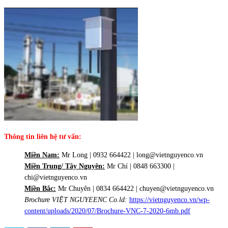
Thông tin liên hệ tư vấn:
Miền Nam:
Mr Long | 0932 664422 | long@vietnguyenco.vn
Miền Trung/ Tây Nguyên:
Mr Chí | 0848 663300 |
chi@vietnguyenco.vn
Miền Bắc:
Mr Chuyên | 0834 664422 | chuyen@vietnguyenco.vn
Brochure VIỆT NGUYEENC Co.ld:
https://vietnguyenco.vn/wp-
content/uploads/2020/07/Brochure-VNC-7-2020-6mb.pdf