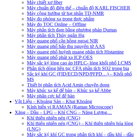
Máy chiết xơ fiber
Máy chuẩn độ điện thế – chuẩn độ KARL FISCHER
Máy cộng hưởng từ hạt nhân TD-NMR
Máy đo phóng xạ trong thực phẩm
Máy đo TOC Online – Offline
Máy phân tích đạm bằng phương pháp Dumas
Máy phân tích Thủy ngân Hg
Máy quang phổ cận hồng ngoại NIR
Máy quang phổ hấp thu nguyên tử AAS
Máy quang phổ huỳnh quang phân tích Histamine
Máy quang phổ phát xạ ICP-OES
Máy sắc ký lỏng cao áp HPLC- lỏng khối phổ LCMS
Phân tích dòng liên tục CFA phân tích SO2 trong bia
Sắc ký khí GC (FID/ECD/NPD/PFPD…) – Khối phổ
MS
Thiết bị phân tích Acid Amin chuyên dụng
Máy khúc xạ kế để bàn – Khúc xạ kế Abbe
Máy phân cực kế để bàn
Vật Liệu – Khoáng Sản – Khai Khoáng
Kính hiển vi RAMAN (Raman Microscope)
Xăng – Dầu – LPG – Khí CNG – Năng Lượng…
Khí thiên nhiên nén (CNG)
Khí thiên nhiên nén (CNG) – Khí thiên nhiên hóa lỏng
(LNG)
Máy sắc ký khí GC trong phân tích khí – dầu khí – dầu