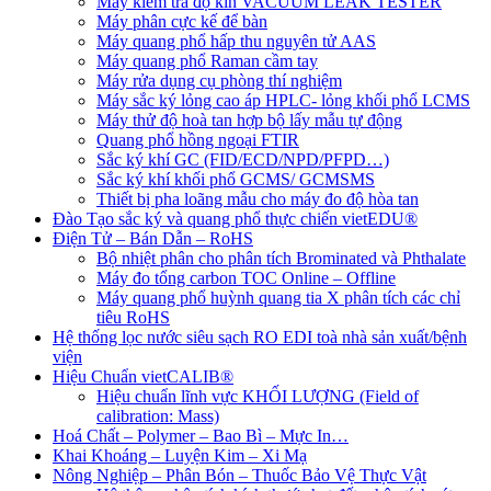
Máy kiểm tra độ kín VACUUM LEAK TESTER
Máy phân cực kế để bàn
Máy quang phổ hấp thu nguyên tử AAS
Máy quang phổ Raman cầm tay
Máy rửa dụng cụ phòng thí nghiệm
Máy sắc ký lỏng cao áp HPLC- lỏng khối phổ LCMS
Máy thử độ hoà tan hợp bộ lấy mẫu tự động
Quang phổ hồng ngoại FTIR
Sắc ký khí GC (FID/ECD/NPD/PFPD…)
Sắc ký khí khối phổ GCMS/ GCMSMS
Thiết bị pha loãng mẫu cho máy đo độ hòa tan
Đào Tạo sắc ký và quang phổ thực chiến vietEDU®
Điện Tử – Bán Dẫn – RoHS
Bộ nhiệt phân cho phân tích Brominated và Phthalate
Máy đo tổng carbon TOC Online – Offline
Máy quang phổ huỳnh quang tia X phân tích các chỉ
tiêu RoHS
Hệ thống lọc nước siêu sạch RO EDI​​ toà nhà sản xuất/bệnh
viện
Hiệu Chuẩn vietCALIB®
Hiệu chuẩn lĩnh vực KHỐI LƯỢNG (Field of
calibration: Mass)
Hoá Chất – Polymer – Bao Bì – Mực In…
Khai Khoáng – Luyện Kim – Xi Mạ
Nông Nghiệp – Phân Bón – Thuốc Bảo Vệ Thực Vật