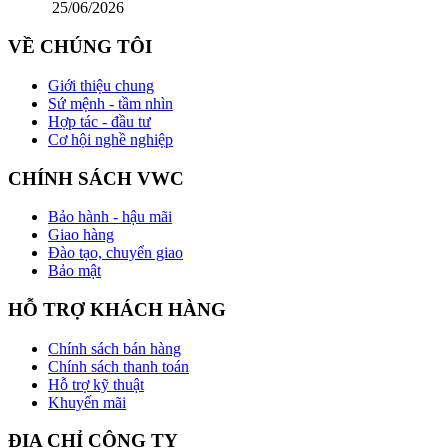
25/06/2026
VỀ CHÚNG TÔI
Giới thiệu chung
Sứ mệnh - tầm nhìn
Hợp tác - đầu tư
Cơ hội nghề nghiệp
CHÍNH SÁCH VWC
Bảo hành - hậu mãi
Giao hàng
Đào tạo, chuyển giao
Bảo mật
HỖ TRỢ KHÁCH HÀNG
Chính sách bán hàng
Chính sách thanh toán
Hỗ trợ kỹ thuật
Khuyến mãi
ĐỊA CHỈ CÔNG TY