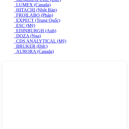
LUMEX (Canada)
HITACHI (Nhật Bản)
FROILABO (Pháp)
EXPECT (Trung Quốc)
ESC (Mỹ)
EDINBURGH (Anh)
DOZA (Nga)
CDS ANALYTICAL (Mỹ)
BRUKER (Đức)
AURORA (Canada)