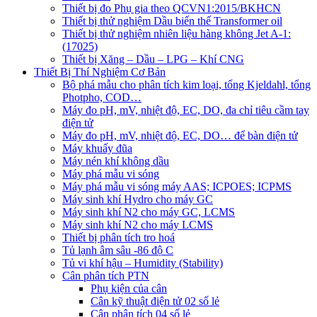
Thiết bị đo Phụ gia theo QCVN1:2015/BKHCN
Thiết bị thử nghiệm Dầu biến thế Transformer oil
Thiết bị thử nghiệm nhiên liệu hàng không Jet A-1:
(17025)
Thiết bị Xăng – Dầu – LPG – Khí CNG
Thiết Bị Thí Nghiệm Cơ Bản
Bộ phá mẫu cho phân tích kim loại, tổng Kjeldahl, tổng
Photpho, COD…
Máy đo pH, mV, nhiệt độ, EC, DO, đa chỉ tiêu cầm tay
điện tử
Máy đo pH, mV, nhiệt độ, EC, DO… để bàn điện tử
Máy khuấy đũa
Máy nén khí không dầu
Máy phá mẫu vi sóng
Máy phá mẫu vi sóng máy AAS; ICPOES; ICPMS
Máy sinh khí Hydro cho máy GC
Máy sinh khí N2 cho máy GC, LCMS
Máy sinh khí N2 cho máy LCMS
Thiết bị phân tích tro hoá
Tủ lạnh âm sâu -86 độ C
Tủ vi khí hậu – Humidity (Stability)
Cân phân tích PTN
Phụ kiện của cân
Cân kỹ thuật điện tử 02 số lẻ
Cân phân tích 04 số lẻ