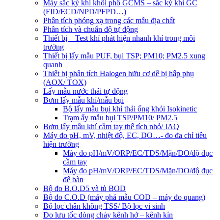
Máy sắc ký khí khối phổ GCMS – sắc ký khí GC
(FID/ECD/NPD/PFPD…)
Phân tích phóng xạ trong các mẫu địa chất
Phân tích và chuẩn độ tự động
Thiết bị – Test khí phát hiện nhanh khí trong môi
trường
Thiết bị lấy mẫu PUF, bụi TSP; PM10; PM2.5 xung
quanh
Thiết bị phân tích Halogen hữu cơ dễ bị hấp phụ
(AOX/ TOX)
Lấy mẫu nước thải tự động
Bơm lấy mẫu khí/mẫu bụi
Bộ lấy mẫu bụi khí thải ống khói Isokinetic
Trạm ấy mẫu bụi TSP/PM10/ PM2.5
Bơm lấy mẫu khí cầm tay thể tích nhỏ/ IAQ
Máy đo pH, mV, nhiệt độ, EC, DO…- đo đa chỉ tiêu
hiện trường
Máy đo pH/mV/ORP/EC/TDS/Mặn/DO/độ đục
cầm tay
Máy đo pH/mV/ORP/EC/TDS/Mặn/DO/độ đục
để bàn
Bộ đo B.O.D5 và tủ BOD
Bộ đo C.O.D (máy phá mẫu COD – máy đo quang)
Bộ lọc chân không TSS/ Bộ lọc vi sinh
Đo lưu tốc dòng chảy kênh hở – kênh kín