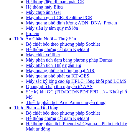
Hệ thống điện di mao quản CE
Hệ thống máy Elisa
Máy chụp ảnh Gel
Máy nhân gen PCR; Realtime PCR
Máy quang phổ định lượng ADN, DNA, Protein
Máy siêu ly tâm quy mô lớn
Protein
Thức Ăn Chăn Nuôi – Thuỷ Sản
Bộ chiết béo theo phương pháp Soxhlet
Hệ thống chưng cất đạm Kjeldahl
Máy chiết xơ fiber
Máy phân tích đạm bằng phương pháp Dumas
Máy phân tích Thủy ngân Hg
Máy quang phổ cận hồng ngoại NIR
Máy quang phổ phát xạ ICP-OES
Máy sắc ký lỏng cao áp HPLC- lỏng khối phổ LCMS
Quang phổ hấp thu nguyên tử AAS
Sắc ký khí GC (FID/ECD/NPD/PFPD…) – Khối phổ
MS
Thiết bị phân tích Acid Amin chuyên dụng
Thực Phẩm – Đồ Uống
Bộ chiết béo theo phương pháp Soxhlet
Hệ thống chưng cất đạm Kjeldahl
Hệ thống phân tích Phenol và Cyanua – Phân tích bia/
Malt tự động