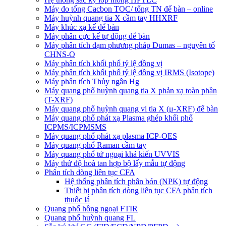
Máy đo tổng Cacbon TOC/ tổng TN để bàn – online
Máy huỳnh quang tia X cầm tay HHXRF
Máy khúc xạ kế để bàn
Máy phân cực kế tự động để bàn
Máy phân tích đạm phương pháp Dumas – nguyên tố
CHNS-O
Máy phân tích khối phổ tỷ lệ đồng vị
Máy phân tích khối phổ tỷ lệ đồng vị IRMS (Isotope)
Máy phân tích Thủy ngân Hg
Máy quang phổ huỳnh quang tia X phản xạ toàn phần
(T-XRF)
Máy quang phổ huỳnh quang vi tia X (μ-XRF) để bàn
Máy quang phổ phát xạ Plasma ghép khối phổ
ICPMS/ICPMSMS
Máy quang phổ phát xạ plasma ICP-OES
Máy quang phổ Raman cầm tay
Máy quang phổ tử ngoại khả kiến UVVIS
Máy thử độ hoà tan hợp bộ lấy mẫu tự động
Phân tích dòng liên tục CFA
Hệ thống phân tích phân bón (NPK) tự động
Thiết bị phân tích dòng liên tục CFA phân tích
thuốc lá
Quang phổ hồng ngoại FTIR
Quang phổ huỳnh quang FL