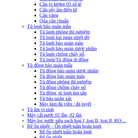
Cân vi lượng 05 số lẻ
Cân sấy ẩm điện tử
Cân vàng
Qủa cân chuẩn
Tủ lạnh bảo quản mẫu
Tủ lạnh phòng thí nghiệm
Tủ lạnh hai ngăn nhiệt độ
Tủ lạnh bảo quản máu
Tủ lạnh bảo quản dược phẩm
Tủ lạnh chống cháy nổ
Tủ lạnh/Tủ đông di động
Tủ đông bảo quản mẫu
Tủ đông bảo quản dược phẩm
Tủ đông bảo quản máu
Tủ đông phòng thí nghiệm
Tủ đông chống cháy nổ
Tủ đông, tủ lạnh âm sâu
Tủ bảo quản xác
Máy làm đá viên / đá tuyết
Tủ ấm vi sinh
Máy cất nước 01 lần, 02 lần
Máy lọc nước siêu sạch loại I, loại II, loại II, RO…
Bể ổn nhiệt – Ổn nhiệt tuần hoàn lạnh
Bể ổn nhiệt tuần hoàn lạnh
Bể ổn nhiệt