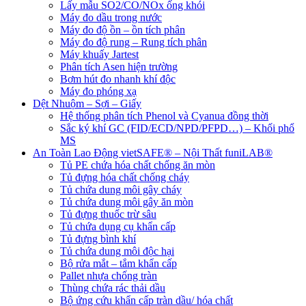
Lấy mẫu SO2/CO/NOx ống khói
Máy đo dầu trong nước
Máy đo độ ồn – ồn tích phân
Máy đo độ rung – Rung tích phân
Máy khuấy Jartest
Phân tích Asen hiện trường
Bơm hút đo nhanh khí độc
Máy đo phóng xạ
Dệt Nhuộm – Sợi – Giấy
Hệ thống phân tích Phenol và Cyanua đồng thời
Sắc ký khí GC (FID/ECD/NPD/PFPD…) – Khối phổ
MS
An Toàn Lao Động vietSAFE® – Nội Thất funiLAB®
Tủ PE chứa hóa chất chống ăn mòn
Tủ đựng hóa chất chống cháy
Tủ chứa dung môi gây cháy
Tủ chứa dung môi gây ăn mòn
Tủ đựng thuốc trừ sâu
Tủ chứa dụng cụ khẩn cấp
Tủ đựng bình khí
Tủ chứa dung môi độc hại
Bộ rửa mắt – tắm khẩn cấp
Pallet nhựa chống tràn
Thùng chứa rác thải dầu
Bộ ứng cứu khẩn cấp tràn dầu/ hóa chất