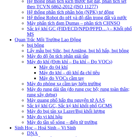
Hệ thông phân tích kích thước hạt đất, phân tích sét
theo TCVN 6862-2012 (ISO 11277)
Hệ thống phân tích phân bón (NPK) tự động
Hệ thống Robot đo pH và độ dẫn trong đất và nước
Máy phân tích đạm Dumas – phân tích CHNSO
Sắc ký khí GC (FID/ECD/NPD/PFPD…) – Khối phổ
MS
Quan Trắc Môi Trường Lao Động
bụi bông
Lấy mẫu bụi Silic, bụi Amiăng, bụi hô hấp, bụi bông
Máy đo độ ồn tích phân giải tần
Máy đo khí (Đơn khí – Đa khí – Đo VOCs)
Máy đo 04 khí
Máy đo khí – dò khí đa chỉ tiêu
Máy đo VOCs cầm tay
Máy đo phóng xạ cầm tay hiện trường
Máy đo rung dải tần (đo rung cục bộ; rung toàn thân;
rung xây dựng)
Máy quang phổ hấp thu nguyên tử AAS
Sắc ký khí GC, Sắc ký khí khối phổ GCMS
Máy đo bụi tán xạ Lazer/Bụi khối lượng
Máy đo vi khí hậu
Máy đo tần số sóng – điện từ trường
Sinh Học – Hoá Sinh – Vi Sinh
DNA