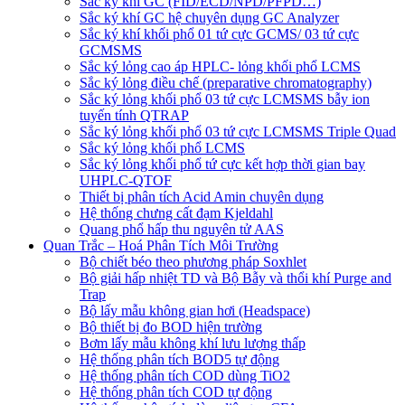
Sắc ký khí GC (FID/ECD/NPD/PFPD…)
Sắc ký khí GC hệ chuyên dụng GC Analyzer
Sắc ký khí khối phổ 01 tứ cực GCMS/ 03 tứ cực
GCMSMS
Sắc ký lỏng cao áp HPLC- lỏng khối phổ LCMS
Sắc ký lỏng điều chế (preparative chromatography)
Sắc ký lỏng khối phổ 03 tứ cực LCMSMS bẫy ion
tuyến tính QTRAP
Sắc ký lỏng khối phổ 03 tứ cực LCMSMS Triple Quad
Sắc ký lỏng khối phổ LCMS
Sắc ký lỏng khối phổ tứ cực kết hợp thời gian bay
UHPLC-QTOF
Thiết bị phân tích Acid Amin chuyên dụng
Hệ thống chưng cất đạm Kjeldahl
Quang phổ hấp thu nguyên tử AAS
Quan Trắc – Hoá Phân Tích Môi Trường
Bộ chiết béo theo phương pháp Soxhlet
Bộ giải hấp nhiệt TD và Bộ Bẫy và thổi khí Purge and
Trap
Bộ lấy mẫu không gian hơi (Headspace)
Bộ thiết bị đo BOD hiện trường
Bơm lấy mẫu không khí lưu lượng thấp
Hệ thống phân tích BOD5 tự động
Hệ thống phân tích COD dùng TiO2
Hệ thống phân tích COD tự động