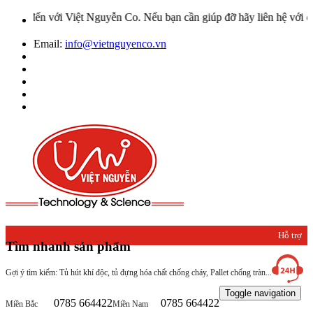
ới Việt Nguyễn Co. Nếu bạn cần giúp đỡ hãy liên hệ với chúng tôi qu
Email:
info@vietnguyenco.vn
Hỗ trợ
Tìm nhanh sản phẩm
khách
Gợi ý tìm kiếm: Tủ hút khí độc, tủ đựng hóa chất chống cháy, Pallet chống tràn...
hàng
Toggle navigation
0785 664422
0785 664422
Miền Bắc
Miền Nam