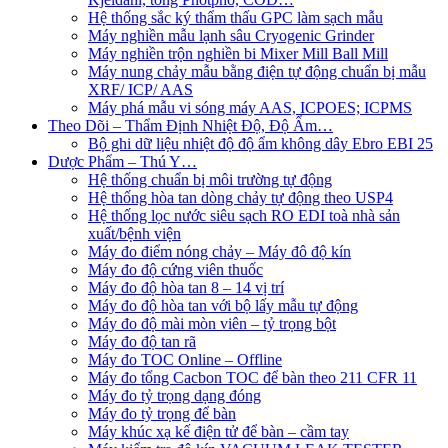
Hệ thống sắc ký thẩm thấu GPC làm sạch mẫu
Máy nghiền mẫu lạnh sâu Cryogenic Grinder
Máy nghiền trộn nghiền bi Mixer Mill Ball Mill
Máy nung chảy mẫu bằng điện tự động chuẩn bị mẫu
XRF/ ICP/ AAS
Máy phá mẫu vi sóng máy AAS, ICPOES; ICPMS
Theo Dõi – Thẩm Định Nhiệt Độ, Độ Ẩm…
Bộ ghi dữ liệu nhiệt độ độ ẩm không dây Ebro EBI 25
Dược Phẩm – Thú Y…
Hệ thống chuẩn bị môi trường tự động
Hệ thống hòa tan dòng chảy tự động theo USP4
Hệ thống lọc nước siêu sạch RO EDI​​ toà nhà sản
xuất/bệnh viện
Máy đo điểm nóng chảy – Máy đô độ kín
Máy đo độ cứng viên thuốc
Máy đo độ hòa tan 8 – 14 vị trí
Máy đo độ hòa tan với bộ lấy mẫu tự động
Máy đo độ mài mòn viên – tỷ trọng bột
Máy đo độ tan rã
Máy đo TOC Online – Offline
Máy đo tổng Cacbon TOC để bàn theo 211 CFR 11
Máy đo tỷ trọng dạng đóng
Máy đo tỷ trọng để bàn
Máy khúc xạ kế điện tử để bàn – cầm tay