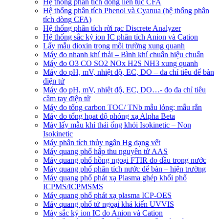
Hệ thống phân tích dòng liên tục CFA
Hệ thống phân tích Phenol và Cyanua (hệ thống phân
tích dòng CFA)
Hệ thống phân tích rời rạc Discrete Analyzer
Hệ thống sắc ký ion IC phân tích Anion và Cation
Lấy mẫu dioxin trong môi trường xung quanh
Máy đo nhanh khí thải – Bình khí chuẩn hiệu chuẩn
Máy đo O3 CO SO2 NOx H2S NH3 xung quanh
Máy đo pH, mV, nhiệt độ, EC, DO – đa chỉ tiêu để bàn
điện tử
Máy đo pH, mV, nhiệt độ, EC, DO…- đo đa chỉ tiêu
cầm tay điện tử
Máy đo tổng carbon TOC/ TNb mẫu lỏng; mẫu rắn
Máy đo tổng họat độ phóng xạ Alpha Beta
Máy lấy mẫu khí thải ống khói Isokinetic – Non
Isokinetic
Máy phân tích thủy ngân Hg dạng vết
Máy quang phổ hấp thu nguyên tử AAS
Máy quang phổ hồng ngoại FTIR đo dầu trong nước
Máy quang phổ phân tích nước để bàn – hiện trường
Máy quang phổ phát xạ Plasma ghép khối phổ
ICPMS/ICPMSMS
Máy quang phổ phát xạ plasma ICP-OES
Máy quang phổ tử ngoại khả kiến UVVIS
Máy sắc ký ion IC đo Anion và Cation