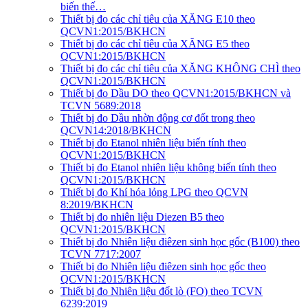
biến thế…
Thiết bị đo các chỉ tiêu của XĂNG E10 theo
QCVN1:2015/BKHCN
Thiết bị đo các chỉ tiêu của XĂNG E5 theo
QCVN1:2015/BKHCN
Thiết bị đo các chỉ tiêu của XĂNG KHÔNG CHÌ theo
QCVN1:2015/BKHCN
Thiết bị đo Dầu DO theo QCVN1:2015/BKHCN và
TCVN 5689:2018
Thiết bị đo Dầu nhờn động cơ đốt trong theo
QCVN14:2018/BKHCN
Thiết bị đo Etanol nhiên liệu biến tính theo
QCVN1:2015/BKHCN
Thiết bị đo Etanol nhiên liệu không biến tính theo
QCVN1:2015/BKHCN
Thiết bị đo Khí hóa lỏng LPG theo QCVN
8:2019/BKHCN
Thiết bị đo nhiên liệu Diezen B5 theo
QCVN1:2015/BKHCN
Thiết bị đo Nhiên liệu điêzen sinh học gốc (B100) theo
TCVN 7717:2007
Thiết bị đo Nhiên liệu điêzen sinh học gốc theo
QCVN1:2015/BKHCN
Thiết bị đo Nhiên liệu đốt lò (FO) theo TCVN
6239:2019