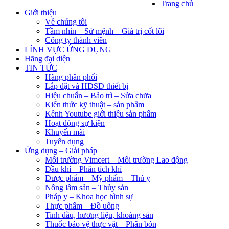
Trang chủ
Giới thiệu
Về chúng tôi
Tầm nhìn – Sứ mệnh – Giá trị cốt lõi
Công ty thành viên
LĨNH VỰC ỨNG DỤNG
Hãng đại diện
TIN TỨC
Hãng phân phối
Lắp đặt và HDSD thiết bị
Hiệu chuẩn – Bảo trì – Sửa chữa
Kiến thức kỹ thuật – sản phẩm
Kênh Youtube giới thiệu sản phẩm
Hoạt động sự kiện
Khuyến mãi
Tuyển dụng
Ứng dụng – Giải pháp
Môi trường Vimcert – Môi trường Lao động
Dầu khí – Phân tích khí
Dược phẩm – Mỹ phẩm – Thú y
Nông lâm sản – Thủy sản
Pháp y – Khoa học hình sự
Thực phẩm – Đồ uống
Tinh dầu, hương liệu, khoáng sản
Thuốc bảo vệ thực vật – Phân bón